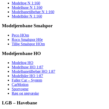
Modeltog N 1:160
Modelhuse N 1:160
Modelbanetilbehør N 1:160
Modelbiler N 1:160
Modeljernbane Smalspor
Peco HOm
Roco Smalspor H0e
Tillig Smalspor HOm
Modeljernbane HO
Modeltog HO
Modelhuse HO 1:87
Modelbanetilbebør HO 1:87
Modelbiler HO 1:87
Faller Car – System
CarMotion
Sporvogne
Røg og røgvæske
LGB – Havebane