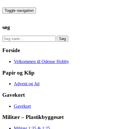
Skip
to
Toggle navigation
the
content
søg
Søg
Søg
efter:
Forside
Velkommen til Odense Hobby
Papir og Klip
Advent og Jul
Gavekort
Gavekort
Militær – Plastikbyggesæt
Militær 1:35 & 1:25