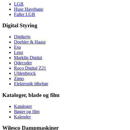
LGB
Huse Havebane
Faller LGB
Digital Styring
Digikeijs
Doehler & Haass
Esu
Lenz
Marklin Digital
Qdecoder
Roco Digital Z21
Uhlenbrock
Zimo
Elektronik tilbehør
Kataloger, blade og film
Kataloger
Bøger og film
Kalender
Wilesco Dampmaskiner