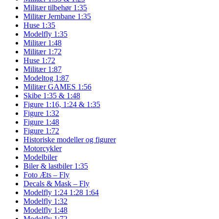
Militær tilbehør 1:35
Militær Jernbane 1:35
Huse 1:35
Modelfly 1:35
Militær 1:48
Militær 1:72
Huse 1:72
Militær 1:87
Modeltog 1:87
Militær GAMES 1:56
Skibe 1:35 & 1:48
Figure 1:16, 1:24 & 1:35
Figure 1:32
Figure 1:48
Figure 1:72
Historiske modeller og figurer
Motorcykler
Modelbiler
Biler & lastbiler 1:35
Foto Æts – Fly
Decals & Mask – Fly
Modelfly 1:24 1:28 1:64
Modelfly 1:32
Modelfly 1:48
Modelfly 1:72