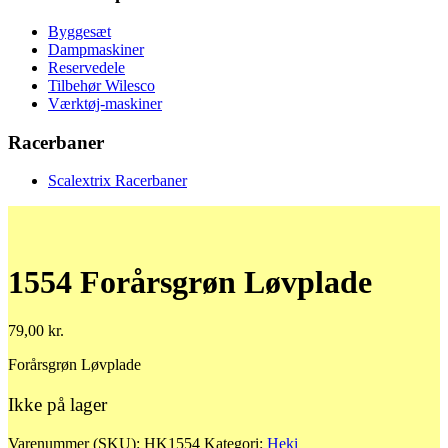
Byggesæt
Dampmaskiner
Reservedele
Tilbehør Wilesco
Værktøj-maskiner
Racerbaner
Scalextrix Racerbaner
1554 Forårsgrøn Løvplade
79,00
kr.
Forårsgrøn Løvplade
Ikke på lager
Varenummer (SKU):
HK1554
Kategori:
Heki