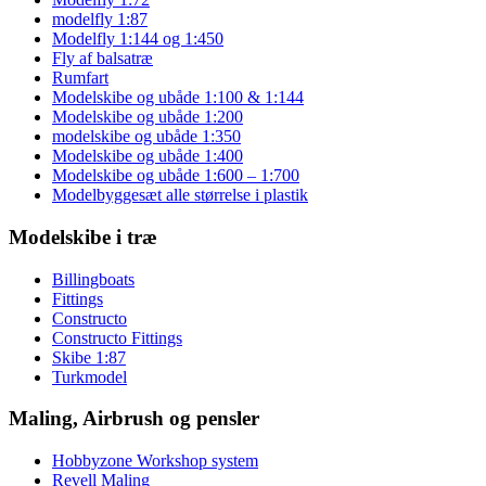
modelfly 1:87
Modelfly 1:144 og 1:450
Fly af balsatræ
Rumfart
Modelskibe og ubåde 1:100 & 1:144
Modelskibe og ubåde 1:200
modelskibe og ubåde 1:350
Modelskibe og ubåde 1:400
Modelskibe og ubåde 1:600 – 1:700
Modelbyggesæt alle størrelse i plastik
Modelskibe i træ
Billingboats
Fittings
Constructo
Constructo Fittings
Skibe 1:87
Turkmodel
Maling, Airbrush og pensler
Hobbyzone Workshop system
Revell Maling