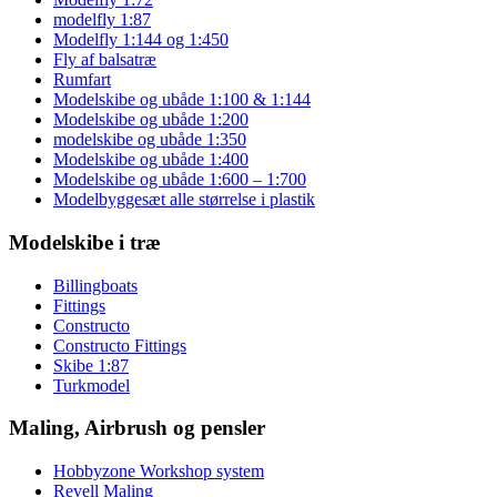
modelfly 1:87
Modelfly 1:144 og 1:450
Fly af balsatræ
Rumfart
Modelskibe og ubåde 1:100 & 1:144
Modelskibe og ubåde 1:200
modelskibe og ubåde 1:350
Modelskibe og ubåde 1:400
Modelskibe og ubåde 1:600 – 1:700
Modelbyggesæt alle størrelse i plastik
Modelskibe i træ
Billingboats
Fittings
Constructo
Constructo Fittings
Skibe 1:87
Turkmodel
Maling, Airbrush og pensler
Hobbyzone Workshop system
Revell Maling