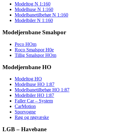
Modeltog N 1:160
Modelhuse N 1:160
Modelbanetilbehør N 1:160
Modelbiler N 1:160
Modeljernbane Smalspor
Peco HOm
Roco Smalspor H0e
Tillig Smalspor HOm
Modeljernbane HO
Modeltog HO
Modelhuse HO 1:87
Modelbanetilbebør HO 1:87
Modelbiler HO 1:87
Faller Car – System
CarMotion
Sporvogne
Røg og røgvæske
LGB – Havebane