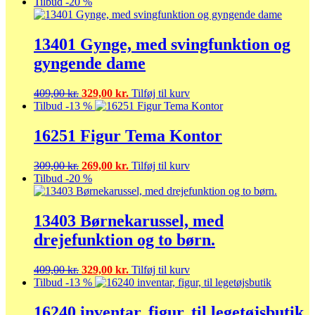
Tilbud -20 %
13401 Gynge, med svingfunktion og
gyngende dame
Den
Den
409,00
kr.
329,00
kr.
Tilføj til kurv
oprindelige
aktuelle
Tilbud -13 %
pris
pris
var:
er:
16251 Figur Tema Kontor
409,00 kr..
329,00 kr..
Den
Den
309,00
kr.
269,00
kr.
Tilføj til kurv
oprindelige
aktuelle
Tilbud -20 %
pris
pris
var:
er:
309,00 kr..
269,00 kr..
13403 Børnekarussel, med
drejefunktion og to børn.
Den
Den
409,00
kr.
329,00
kr.
Tilføj til kurv
oprindelige
aktuelle
Tilbud -13 %
pris
pris
var:
er:
16240 inventar, figur, til legetøjsbutik