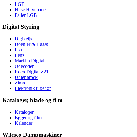
LGB
Huse Havebane
Faller LGB
Digital Styring
Digikeijs
Doehler & Haass
Esu
Lenz
Marklin Digital
Qdecoder
Roco Digital Z21
Uhlenbrock
Zimo
Elektronik tilbehør
Kataloger, blade og film
Kataloger
Bøger og film
Kalender
Wilesco Dampmaskiner