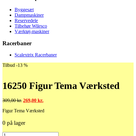
Byggesæt
Dampmaskiner
Reservedele
Tilbehør Wilesco
Værktøj-maskiner
Racerbaner
Scalextrix Racerbaner
Tilbud -13 %
16250 Figur Tema Værksted
Den
Den
309,00
kr.
269,00
kr.
oprindelige
aktuelle
Figur Tema Værksted
pris
pris
var:
er:
309,00 kr..
269,00 kr..
0 på lager
16250