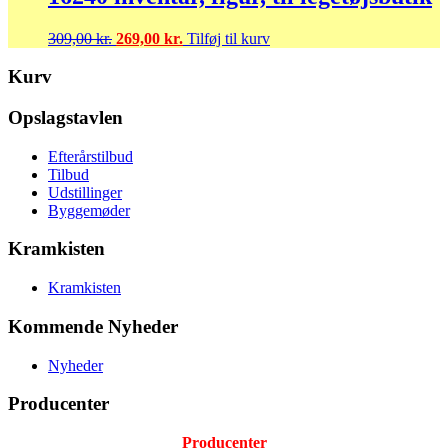
409,00 kr..
329,00 kr..
Den
Den
309,00
kr.
269,00
kr.
Tilføj til kurv
oprindelige
aktuelle
pris
pris
Kurv
var:
er:
309,00 kr..
269,00 kr..
Opslagstavlen
Efterårstilbud
Tilbud
Udstillinger
Byggemøder
Kramkisten
Kramkisten
Kommende Nyheder
Nyheder
Producenter
Producenter