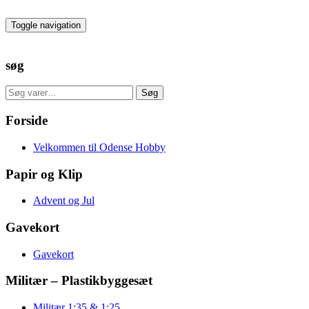
Skip
to
Toggle navigation
the
content
søg
Søg
Søg
efter:
Forside
Velkommen til Odense Hobby
Papir og Klip
Advent og Jul
Gavekort
Gavekort
Militær – Plastikbyggesæt
Militær 1:35 & 1:25