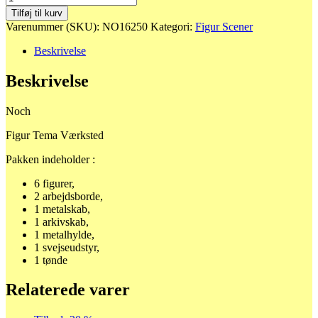
Figur
Tilføj til kurv
Tema
Varenummer (SKU):
NO16250
Kategori:
Figur Scener
Værksted
antal
Beskrivelse
Beskrivelse
Noch
Figur Tema Værksted
Pakken indeholder :
6 figurer,
2 arbejdsborde,
1 metalskab,
1 arkivskab,
1 metalhylde,
1 svejseudstyr,
1 tønde
Relaterede varer