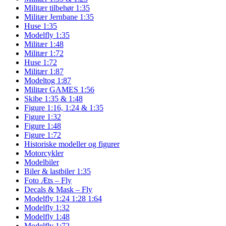
Militær tilbehør 1:35
Militær Jernbane 1:35
Huse 1:35
Modelfly 1:35
Militær 1:48
Militær 1:72
Huse 1:72
Militær 1:87
Modeltog 1:87
Militær GAMES 1:56
Skibe 1:35 & 1:48
Figure 1:16, 1:24 & 1:35
Figure 1:32
Figure 1:48
Figure 1:72
Historiske modeller og figurer
Motorcykler
Modelbiler
Biler & lastbiler 1:35
Foto Æts – Fly
Decals & Mask – Fly
Modelfly 1:24 1:28 1:64
Modelfly 1:32
Modelfly 1:48
Modelfly 1:72