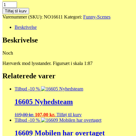
16611
Hærværk
Tilføj til kurv
antal
Varenummer (SKU):
NO16611
Kategori:
Funny-Scenes
Beskrivelse
Beskrivelse
Noch
Hærværk mod lysstander. Figursæt i skala 1:87
Relaterede varer
Tilbud -10 %
16605 Nyhedsteam
Den
Den
119,00
kr.
107,00
kr.
Tilføj til kurv
oprindelige
aktuelle
Tilbud -10 %
pris
pris
var:
er:
16609 Mobilen har overtaget