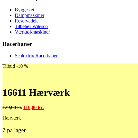
Byggesæt
Dampmaskiner
Reservedele
Tilbehør Wilesco
Værktøj-maskiner
Racerbaner
Scalextrix Racerbaner
Tilbud -10 %
16611 Hærværk
Den
Den
129,00
kr.
116,00
kr.
oprindelige
aktuelle
Hærværk
pris
pris
var:
er:
129,00 kr..
116,00 kr..
7 på lager