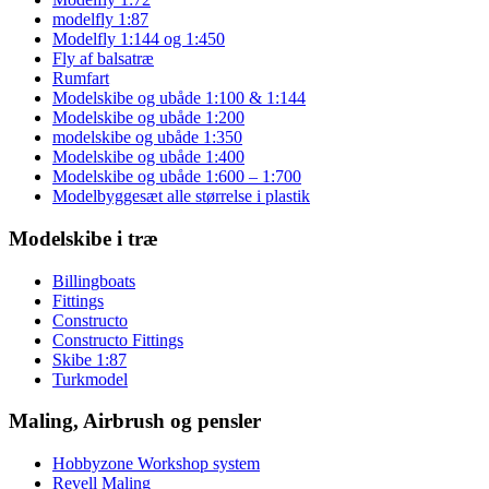
modelfly 1:87
Modelfly 1:144 og 1:450
Fly af balsatræ
Rumfart
Modelskibe og ubåde 1:100 & 1:144
Modelskibe og ubåde 1:200
modelskibe og ubåde 1:350
Modelskibe og ubåde 1:400
Modelskibe og ubåde 1:600 – 1:700
Modelbyggesæt alle størrelse i plastik
Modelskibe i træ
Billingboats
Fittings
Constructo
Constructo Fittings
Skibe 1:87
Turkmodel
Maling, Airbrush og pensler
Hobbyzone Workshop system
Revell Maling