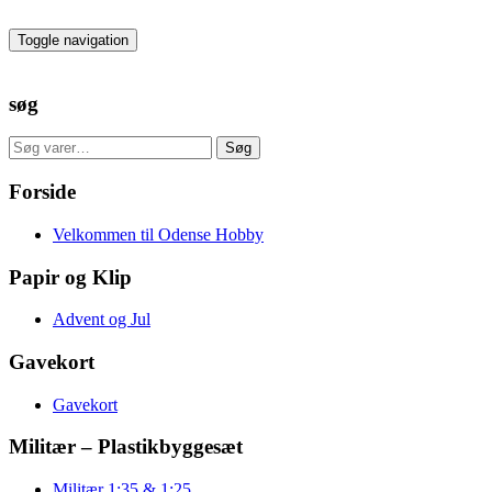
Skip
to
Toggle navigation
the
content
søg
Søg
Søg
efter:
Forside
Velkommen til Odense Hobby
Papir og Klip
Advent og Jul
Gavekort
Gavekort
Militær – Plastikbyggesæt
Militær 1:35 & 1:25