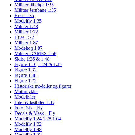
Militær tilbehør 1:35
Militær Jernbane 1:35
Huse 1:35
Modelfly 1:35
Militær 1:48
Militær 1:72
Huse 1:72
Militær 1:87
Modeltog 1:87
Militær GAMES 1:56
Skibe 1:35 & 1:48
Figure 1:16, 1:24 & 1:35
Figure 1:32
Figure 1:48
Figure 1:72
Historiske modeller og figurer
Motorcykler
Modelbiler
Biler & lastbiler 1:35
Foto Æts – Fly
Decals & Mask – Fly
Modelfly 1:24 1:28 1:64
Modelfly 1:32
Modelfly 1:48
Modelfly 1:72