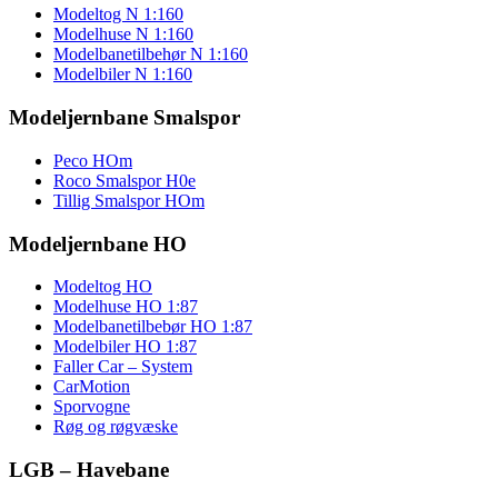
Modeltog N 1:160
Modelhuse N 1:160
Modelbanetilbehør N 1:160
Modelbiler N 1:160
Modeljernbane Smalspor
Peco HOm
Roco Smalspor H0e
Tillig Smalspor HOm
Modeljernbane HO
Modeltog HO
Modelhuse HO 1:87
Modelbanetilbebør HO 1:87
Modelbiler HO 1:87
Faller Car – System
CarMotion
Sporvogne
Røg og røgvæske
LGB – Havebane