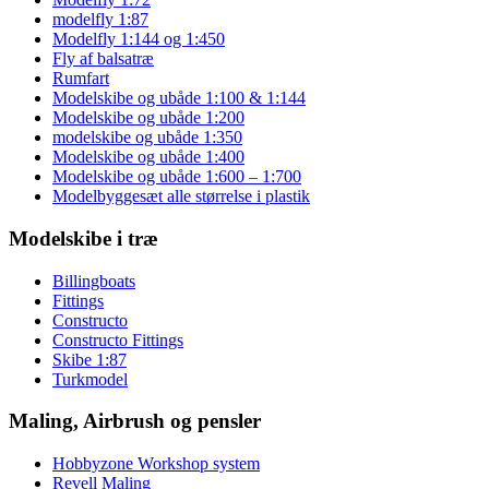
modelfly 1:87
Modelfly 1:144 og 1:450
Fly af balsatræ
Rumfart
Modelskibe og ubåde 1:100 & 1:144
Modelskibe og ubåde 1:200
modelskibe og ubåde 1:350
Modelskibe og ubåde 1:400
Modelskibe og ubåde 1:600 – 1:700
Modelbyggesæt alle størrelse i plastik
Modelskibe i træ
Billingboats
Fittings
Constructo
Constructo Fittings
Skibe 1:87
Turkmodel
Maling, Airbrush og pensler
Hobbyzone Workshop system
Revell Maling