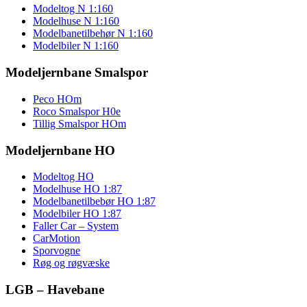
Modeltog N 1:160
Modelhuse N 1:160
Modelbanetilbehør N 1:160
Modelbiler N 1:160
Modeljernbane Smalspor
Peco HOm
Roco Smalspor H0e
Tillig Smalspor HOm
Modeljernbane HO
Modeltog HO
Modelhuse HO 1:87
Modelbanetilbebør HO 1:87
Modelbiler HO 1:87
Faller Car – System
CarMotion
Sporvogne
Røg og røgvæske
LGB – Havebane