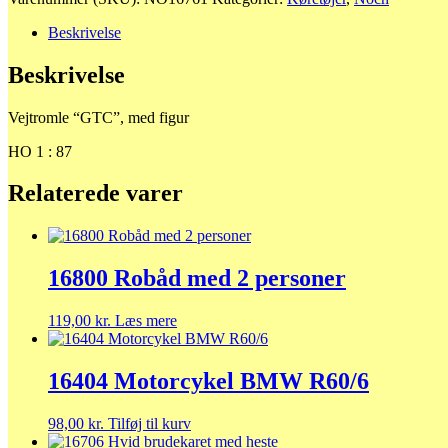
"GTC"
antal
Beskrivelse
Beskrivelse
Vejtromle “GTC”, med figur
HO 1 : 87
Relaterede varer
16800 Robåd med 2 personer
119,00
kr.
Læs mere
16404 Motorcykel BMW R60/6
98,00
kr.
Tilføj til kurv