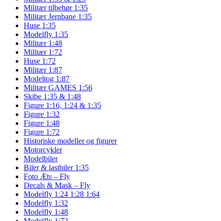
Militær tilbehør 1:35
Militær Jernbane 1:35
Huse 1:35
Modelfly 1:35
Militær 1:48
Militær 1:72
Huse 1:72
Militær 1:87
Modeltog 1:87
Militær GAMES 1:56
Skibe 1:35 & 1:48
Figure 1:16, 1:24 & 1:35
Figure 1:32
Figure 1:48
Figure 1:72
Historiske modeller og figurer
Motorcykler
Modelbiler
Biler & lastbiler 1:35
Foto Æts – Fly
Decals & Mask – Fly
Modelfly 1:24 1:28 1:64
Modelfly 1:32
Modelfly 1:48
Modelfly 1:72