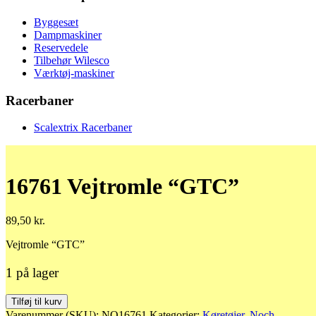
Byggesæt
Dampmaskiner
Reservedele
Tilbehør Wilesco
Værktøj-maskiner
Racerbaner
Scalextrix Racerbaner
16761 Vejtromle “GTC”
89,50
kr.
Vejtromle “GTC”
1 på lager
16761
Tilføj til kurv
Vejtromle
Varenummer (SKU):
NO16761
Kategorier:
Køretøjer
,
Noch