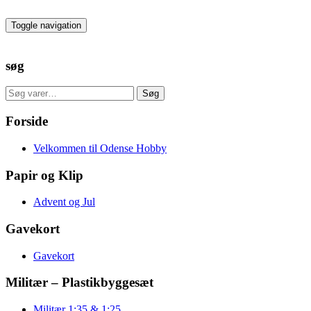
Skip
to
Toggle navigation
the
content
søg
Søg
Søg
efter:
Forside
Velkommen til Odense Hobby
Papir og Klip
Advent og Jul
Gavekort
Gavekort
Militær – Plastikbyggesæt
Militær 1:35 & 1:25