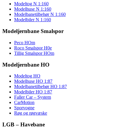
Modeltog N 1:160
Modelhuse N 1:160
Modelbanetilbehør N 1:160
Modelbiler N 1:160
Modeljernbane Smalspor
Peco HOm
Roco Smalspor H0e
Tillig Smalspor HOm
Modeljernbane HO
Modeltog HO
Modelhuse HO 1:87
Modelbanetilbebør HO 1:87
Modelbiler HO 1:87
Faller Car – System
CarMotion
Sporvogne
Røg og røgvæske
LGB – Havebane