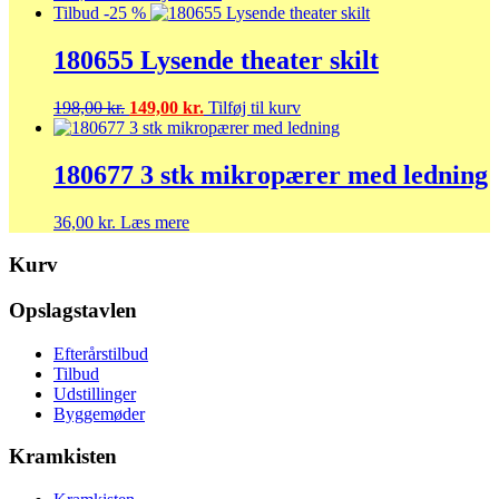
Tilbud -25 %
180655 Lysende theater skilt
Den
Den
198,00
kr.
149,00
kr.
Tilføj til kurv
oprindelige
aktuelle
pris
pris
var:
er:
180677 3 stk mikropærer med ledning
198,00 kr..
149,00 kr..
36,00
kr.
Læs mere
Kurv
Opslagstavlen
Efterårstilbud
Tilbud
Udstillinger
Byggemøder
Kramkisten