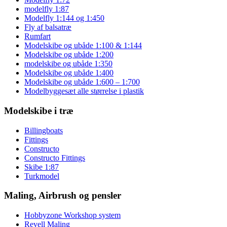
modelfly 1:87
Modelfly 1:144 og 1:450
Fly af balsatræ
Rumfart
Modelskibe og ubåde 1:100 & 1:144
Modelskibe og ubåde 1:200
modelskibe og ubåde 1:350
Modelskibe og ubåde 1:400
Modelskibe og ubåde 1:600 – 1:700
Modelbyggesæt alle størrelse i plastik
Modelskibe i træ
Billingboats
Fittings
Constructo
Constructo Fittings
Skibe 1:87
Turkmodel
Maling, Airbrush og pensler
Hobbyzone Workshop system
Revell Maling