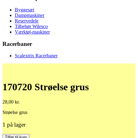
Byggesæt
Dampmaskiner
Reservedele
Tilbehør Wilesco
Værktøj-maskiner
Racerbaner
Scalextrix Racerbaner
170720 Strøelse grus
28,00
kr.
Strøelse grus
1 på lager
170720
Tilføj til kurv