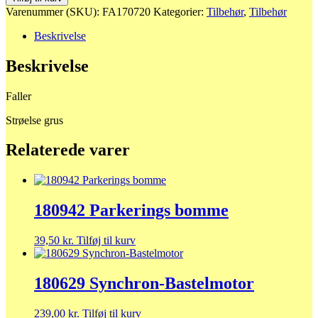
Strøelse
Varenummer (SKU):
FA170720
Kategorier:
Tilbehør
,
Tilbehør
grus
antal
Beskrivelse
Beskrivelse
Faller
Strøelse grus
Relaterede varer
180942 Parkerings bomme
39,50
kr.
Tilføj til kurv
180629 Synchron-Bastelmotor
239,00
kr.
Tilføj til kurv