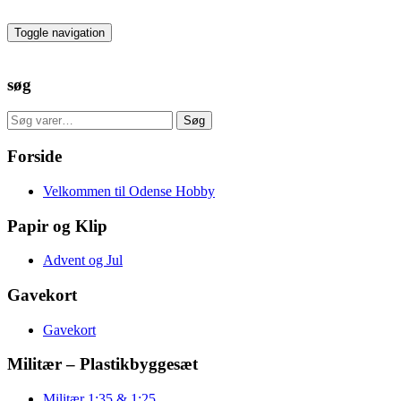
Skip
to
Toggle navigation
the
content
søg
Søg
Søg
efter:
Forside
Velkommen til Odense Hobby
Papir og Klip
Advent og Jul
Gavekort
Gavekort
Militær – Plastikbyggesæt
Militær 1:35 & 1:25