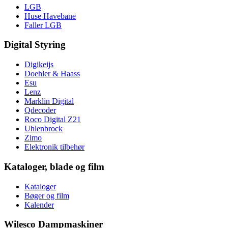
LGB
Huse Havebane
Faller LGB
Digital Styring
Digikeijs
Doehler & Haass
Esu
Lenz
Marklin Digital
Qdecoder
Roco Digital Z21
Uhlenbrock
Zimo
Elektronik tilbehør
Kataloger, blade og film
Kataloger
Bøger og film
Kalender
Wilesco Dampmaskiner