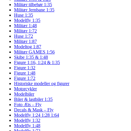
Militær tilbehør 1:35
Militær Jernbane 1:35
Huse 1:35
Modelfly 1:35
Militær 1:48
Militær 1:72
Huse 1:72
Militær 1:87
Modeltog 1:87
Militær GAMES 1:56
Skibe 1:35 & 1:48
Figure 1:16, 1:24 & 1:35
Figure 1:32
Figure 1:48
Figure 1:72
Historiske modeller og figurer
Motorcykler
Modelbiler
Biler & lastbiler 1:35
Foto Æts – Fly
Decals & Mask – Fly
Modelfly 1:24 1:28 1:64
Modelfly 1:32
Modelfly 1:48
Modelfly 1:72