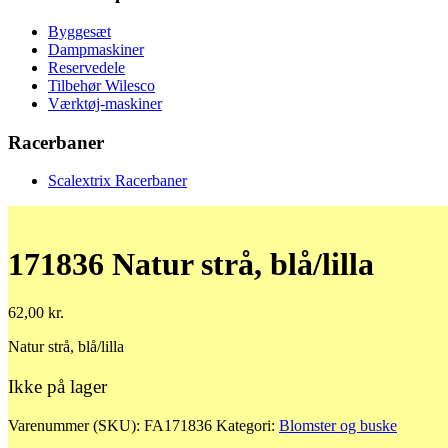
Byggesæt
Dampmaskiner
Reservedele
Tilbehør Wilesco
Værktøj-maskiner
Racerbaner
Scalextrix Racerbaner
171836 Natur strå, blå/lilla
62,00
kr.
Natur strå, blå/lilla
Ikke på lager
Varenummer (SKU):
FA171836
Kategori:
Blomster og buske