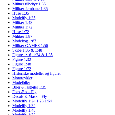
Militær tilbehør 1:35
Militær Jernbane 1:35
Huse 1:35
Modelfly 1:35
Militær 1:48
Militær 1:72
Huse 1:72
Militær 1:87
Modeltog 1:87
Militær GAMES 1:56
Skibe 1:35 & 1:48
Figure 1:16, 1:24 & 1:35
Figure 1:32
Figure 1:48
Figure 1:72
Historiske modeller og figurer
Motorcykler
Modelbiler
Biler & lastbiler 1:35
Foto Æts – Fly
Decals & Mask – Fly
Modelfly 1:24 1:28 1:64
Modelfly 1:32
Modelfly 1:48
Modelfly 1:72