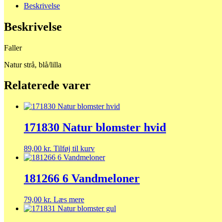
Beskrivelse
Beskrivelse
Faller
Natur strå, blå/lilla
Relaterede varer
171830 Natur blomster hvid
89,00
kr.
Tilføj til kurv
181266 6 Vandmeloner
79,00
kr.
Læs mere