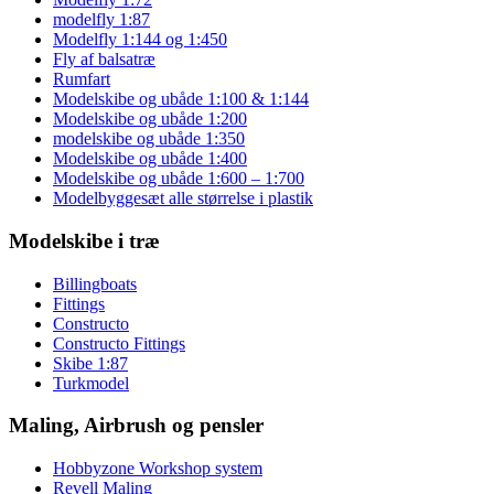
modelfly 1:87
Modelfly 1:144 og 1:450
Fly af balsatræ
Rumfart
Modelskibe og ubåde 1:100 & 1:144
Modelskibe og ubåde 1:200
modelskibe og ubåde 1:350
Modelskibe og ubåde 1:400
Modelskibe og ubåde 1:600 – 1:700
Modelbyggesæt alle størrelse i plastik
Modelskibe i træ
Billingboats
Fittings
Constructo
Constructo Fittings
Skibe 1:87
Turkmodel
Maling, Airbrush og pensler
Hobbyzone Workshop system
Revell Maling