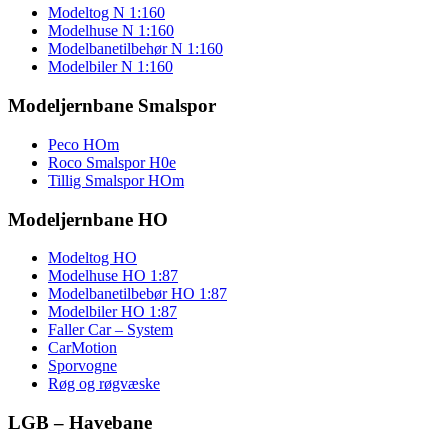
Modeltog N 1:160
Modelhuse N 1:160
Modelbanetilbehør N 1:160
Modelbiler N 1:160
Modeljernbane Smalspor
Peco HOm
Roco Smalspor H0e
Tillig Smalspor HOm
Modeljernbane HO
Modeltog HO
Modelhuse HO 1:87
Modelbanetilbebør HO 1:87
Modelbiler HO 1:87
Faller Car – System
CarMotion
Sporvogne
Røg og røgvæske
LGB – Havebane