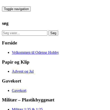
Skip
to
Toggle navigation
the
content
søg
Søg
Søg
efter:
Forside
Velkommen til Odense Hobby
Papir og Klip
Advent og Jul
Gavekort
Gavekort
Militær – Plastikbyggesæt
Militær 1:35 & 1:25