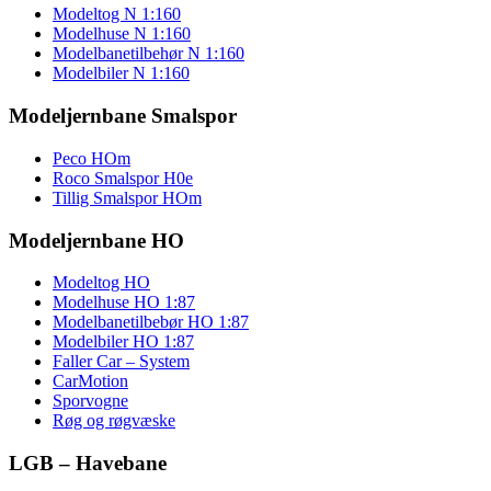
Modeltog N 1:160
Modelhuse N 1:160
Modelbanetilbehør N 1:160
Modelbiler N 1:160
Modeljernbane Smalspor
Peco HOm
Roco Smalspor H0e
Tillig Smalspor HOm
Modeljernbane HO
Modeltog HO
Modelhuse HO 1:87
Modelbanetilbebør HO 1:87
Modelbiler HO 1:87
Faller Car – System
CarMotion
Sporvogne
Røg og røgvæske
LGB – Havebane