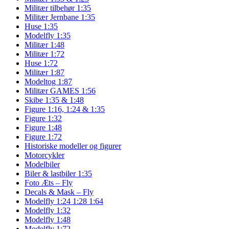
Militær tilbehør 1:35
Militær Jernbane 1:35
Huse 1:35
Modelfly 1:35
Militær 1:48
Militær 1:72
Huse 1:72
Militær 1:87
Modeltog 1:87
Militær GAMES 1:56
Skibe 1:35 & 1:48
Figure 1:16, 1:24 & 1:35
Figure 1:32
Figure 1:48
Figure 1:72
Historiske modeller og figurer
Motorcykler
Modelbiler
Biler & lastbiler 1:35
Foto Æts – Fly
Decals & Mask – Fly
Modelfly 1:24 1:28 1:64
Modelfly 1:32
Modelfly 1:48
Modelfly 1:72