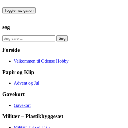
Skip
to
Toggle navigation
the
content
søg
Søg
Søg
efter:
Forside
Velkommen til Odense Hobby
Papir og Klip
Advent og Jul
Gavekort
Gavekort
Militær – Plastikbyggesæt
Militær 1:35 & 1:25