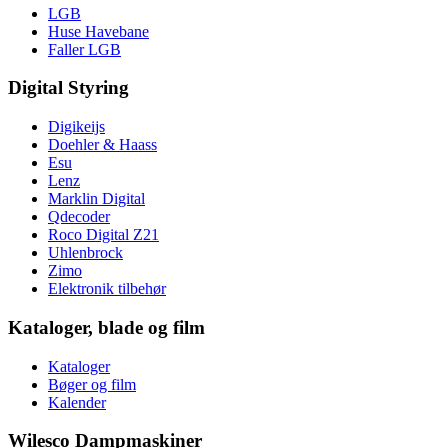
LGB
Huse Havebane
Faller LGB
Digital Styring
Digikeijs
Doehler & Haass
Esu
Lenz
Marklin Digital
Qdecoder
Roco Digital Z21
Uhlenbrock
Zimo
Elektronik tilbehør
Kataloger, blade og film
Kataloger
Bøger og film
Kalender
Wilesco Dampmaskiner