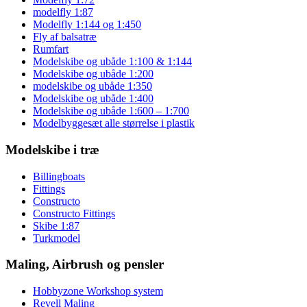
modelfly 1:87
Modelfly 1:144 og 1:450
Fly af balsatræ
Rumfart
Modelskibe og ubåde 1:100 & 1:144
Modelskibe og ubåde 1:200
modelskibe og ubåde 1:350
Modelskibe og ubåde 1:400
Modelskibe og ubåde 1:600 – 1:700
Modelbyggesæt alle størrelse i plastik
Modelskibe i træ
Billingboats
Fittings
Constructo
Constructo Fittings
Skibe 1:87
Turkmodel
Maling, Airbrush og pensler
Hobbyzone Workshop system
Revell Maling