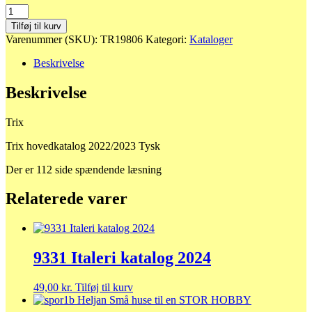
19806
Trix
Tilføj til kurv
hovedkatalog
Varenummer (SKU):
TR19806
Kategori:
Kataloger
2022/2023
Tysk
Beskrivelse
antal
Beskrivelse
Trix
Trix hovedkatalog 2022/2023 Tysk
Der er 112 side spændende læsning
Relaterede varer
9331 Italeri katalog 2024
49,00
kr.
Tilføj til kurv