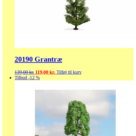
20190 Grantræ
Den
Den
139,00
kr.
119,00
kr.
Tilføj til kurv
oprindelige
aktuelle
Tilbud -12 %
pris
pris
var:
er:
139,00 kr..
119,00 kr..