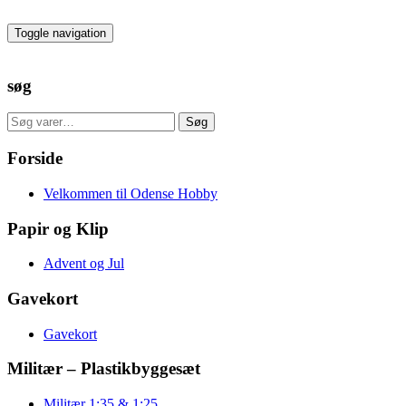
Skip
to
Toggle navigation
the
content
søg
Søg
Søg
efter:
Forside
Velkommen til Odense Hobby
Papir og Klip
Advent og Jul
Gavekort
Gavekort
Militær – Plastikbyggesæt
Militær 1:35 & 1:25