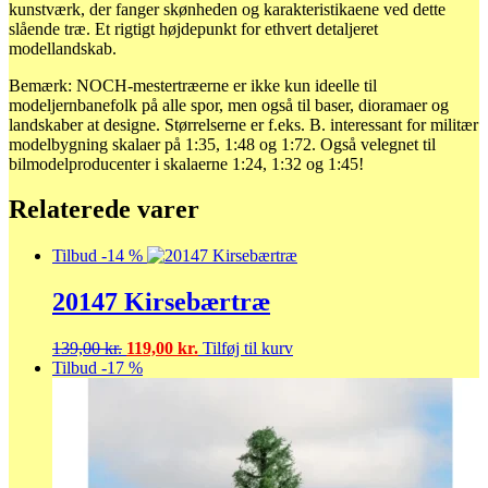
kunstværk, der fanger skønheden og karakteristikaene ved dette
slående træ. Et rigtigt højdepunkt for ethvert detaljeret
modellandskab.
Bemærk: NOCH-mestertræerne er ikke kun ideelle til
modeljernbanefolk på alle spor, men også til baser, dioramaer og
landskaber at designe. Størrelserne er f.eks. B. interessant for militær
modelbygning skalaer på 1:35, 1:48 og 1:72. Også velegnet til
bilmodelproducenter i skalaerne 1:24, 1:32 og 1:45!
Relaterede varer
Tilbud -14 %
20147 Kirsebærtræ
Den
Den
139,00
kr.
119,00
kr.
Tilføj til kurv
oprindelige
aktuelle
Tilbud -17 %
pris
pris
var:
er:
139,00 kr..
119,00 kr..