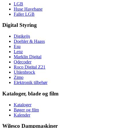
LGB
Huse Havebane
Faller LGB
Digital Styring
Digikeijs
Doehler & Haass
Esu
Lenz
Marklin Digital
Qdecoder
Roco Digital Z21
Uhlenbrock
Zimo
Elektronik tilbehør
Kataloger, blade og film
Kataloger
Bøger og film
Kalender
Wilesco Dampmaskiner