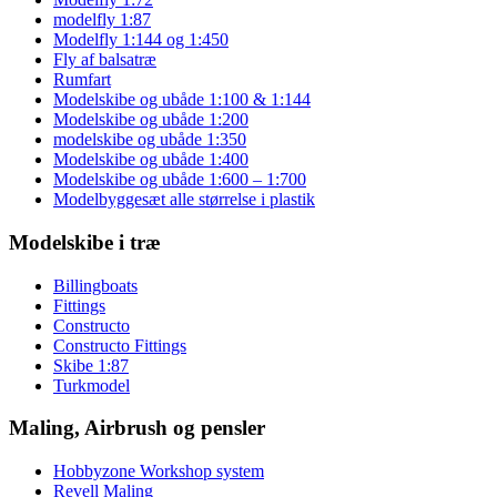
modelfly 1:87
Modelfly 1:144 og 1:450
Fly af balsatræ
Rumfart
Modelskibe og ubåde 1:100 & 1:144
Modelskibe og ubåde 1:200
modelskibe og ubåde 1:350
Modelskibe og ubåde 1:400
Modelskibe og ubåde 1:600 – 1:700
Modelbyggesæt alle størrelse i plastik
Modelskibe i træ
Billingboats
Fittings
Constructo
Constructo Fittings
Skibe 1:87
Turkmodel
Maling, Airbrush og pensler
Hobbyzone Workshop system
Revell Maling