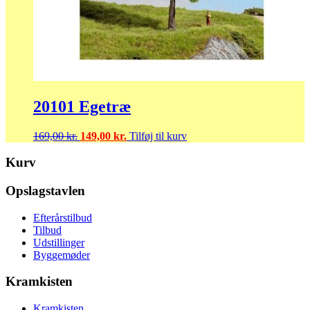
20101 Egetræ
Den
Den
169,00
kr.
149,00
kr.
Tilføj til kurv
oprindelige
aktuelle
pris
pris
Kurv
var:
er:
169,00 kr..
149,00 kr..
Opslagstavlen
Efterårstilbud
Tilbud
Udstillinger
Byggemøder
Kramkisten
Kramkisten