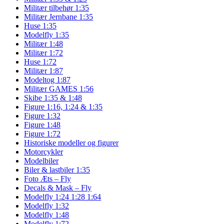
Militær tilbehør 1:35
Militær Jernbane 1:35
Huse 1:35
Modelfly 1:35
Militær 1:48
Militær 1:72
Huse 1:72
Militær 1:87
Modeltog 1:87
Militær GAMES 1:56
Skibe 1:35 & 1:48
Figure 1:16, 1:24 & 1:35
Figure 1:32
Figure 1:48
Figure 1:72
Historiske modeller og figurer
Motorcykler
Modelbiler
Biler & lastbiler 1:35
Foto Æts – Fly
Decals & Mask – Fly
Modelfly 1:24 1:28 1:64
Modelfly 1:32
Modelfly 1:48
Modelfly 1:72