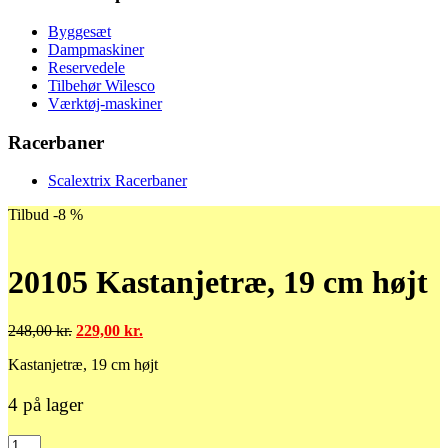
Byggesæt
Dampmaskiner
Reservedele
Tilbehør Wilesco
Værktøj-maskiner
Racerbaner
Scalextrix Racerbaner
Tilbud -8 %
20105 Kastanjetræ, 19 cm højt
Den
Den
248,00
kr.
229,00
kr.
oprindelige
aktuelle
Kastanjetræ, 19 cm højt
pris
pris
var:
er:
248,00 kr..
229,00 kr..
4 på lager
20105