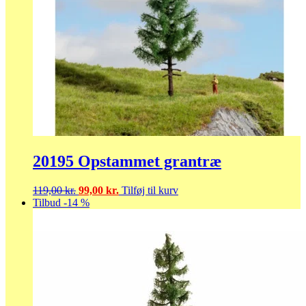
20195 Opstammet grantræ
Den
Den
119,00
kr.
99,00
kr.
Tilføj til kurv
oprindelige
aktuelle
Tilbud -14 %
pris
pris
var:
er:
119,00 kr..
99,00 kr..