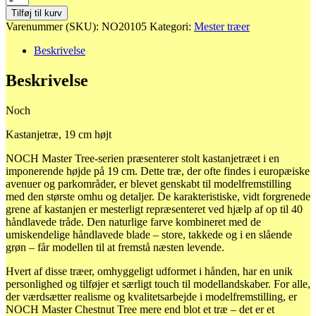
Kastanjetræ,
Tilføj til kurv
19
Varenummer (SKU):
NO20105
Kategori:
Mester træer
cm
højt
Beskrivelse
antal
Beskrivelse
Noch
Kastanjetræ, 19 cm højt
NOCH Master Tree-serien præsenterer stolt kastanjetræet i en
imponerende højde på 19 cm. Dette træ, der ofte findes i europæiske
avenuer og parkområder, er blevet genskabt til modelfremstilling
med den største omhu og detaljer. De karakteristiske, vidt forgrenede
grene af kastanjen er mesterligt repræsenteret ved hjælp af op til 40
håndlavede tråde. Den naturlige farve kombineret med de
umiskendelige håndlavede blade – store, takkede og i en slående
grøn – får modellen til at fremstå næsten levende.
Hvert af disse træer, omhyggeligt udformet i hånden, har en unik
personlighed og tilføjer et særligt touch til modellandskaber. For alle,
der værdsætter realisme og kvalitetsarbejde i modelfremstilling, er
NOCH Master Chestnut Tree mere end blot et træ – det er et