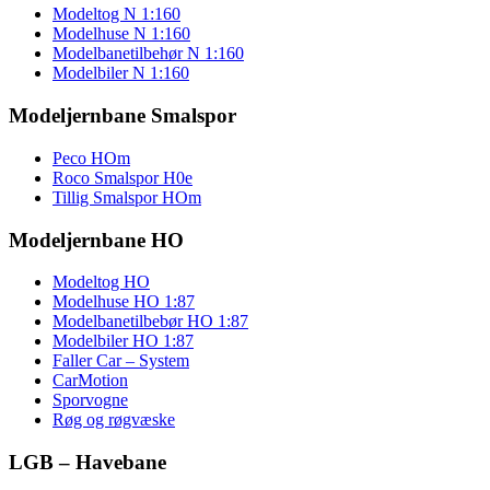
Modeltog N 1:160
Modelhuse N 1:160
Modelbanetilbehør N 1:160
Modelbiler N 1:160
Modeljernbane Smalspor
Peco HOm
Roco Smalspor H0e
Tillig Smalspor HOm
Modeljernbane HO
Modeltog HO
Modelhuse HO 1:87
Modelbanetilbebør HO 1:87
Modelbiler HO 1:87
Faller Car – System
CarMotion
Sporvogne
Røg og røgvæske
LGB – Havebane