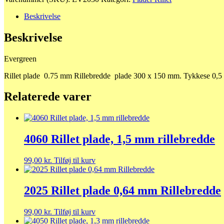
plade
0.75
Beskrivelse
mm
Rillebredde
Beskrivelse
antal
Evergreen
Rillet plade 0.75 mm Rillebredde plade 300 x 150 mm. Tykkese 0,
Relaterede varer
4060 Rillet plade, 1,5 mm rillebredde
99,00
kr.
Tilføj til kurv
2025 Rillet plade 0,64 mm Rillebredde
99,00
kr.
Tilføj til kurv