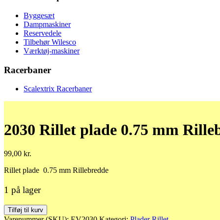
Byggesæt
Dampmaskiner
Reservedele
Tilbehør Wilesco
Værktøj-maskiner
Racerbaner
Scalextrix Racerbaner
2030 Rillet plade 0.75 mm Rille
99,00
kr.
Rillet plade 0.75 mm Rillebredde
1 på lager
2030
Tilføj til kurv
Rillet
Varenummer (SKU):
EV2030
Kategori:
Plader Rillet