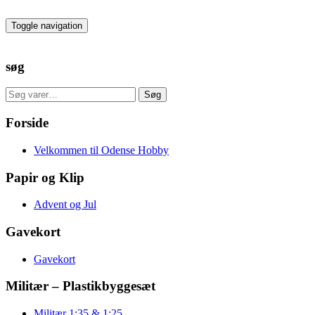
Skip
to
Toggle navigation
the
content
søg
Søg
Søg
efter:
Forside
Velkommen til Odense Hobby
Papir og Klip
Advent og Jul
Gavekort
Gavekort
Militær – Plastikbyggesæt
Militær 1:35 & 1:25