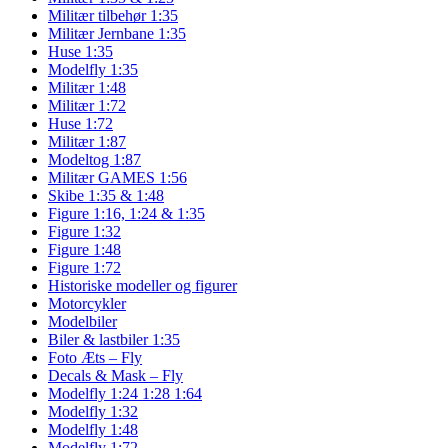
Militær tilbehør 1:35
Militær Jernbane 1:35
Huse 1:35
Modelfly 1:35
Militær 1:48
Militær 1:72
Huse 1:72
Militær 1:87
Modeltog 1:87
Militær GAMES 1:56
Skibe 1:35 & 1:48
Figure 1:16, 1:24 & 1:35
Figure 1:32
Figure 1:48
Figure 1:72
Historiske modeller og figurer
Motorcykler
Modelbiler
Biler & lastbiler 1:35
Foto Æts – Fly
Decals & Mask – Fly
Modelfly 1:24 1:28 1:64
Modelfly 1:32
Modelfly 1:48
Modelfly 1:72