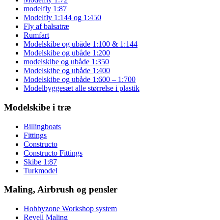
modelfly 1:87
Modelfly 1:144 og 1:450
Fly af balsatræ
Rumfart
Modelskibe og ubåde 1:100 & 1:144
Modelskibe og ubåde 1:200
modelskibe og ubåde 1:350
Modelskibe og ubåde 1:400
Modelskibe og ubåde 1:600 – 1:700
Modelbyggesæt alle størrelse i plastik
Modelskibe i træ
Billingboats
Fittings
Constructo
Constructo Fittings
Skibe 1:87
Turkmodel
Maling, Airbrush og pensler
Hobbyzone Workshop system
Revell Maling