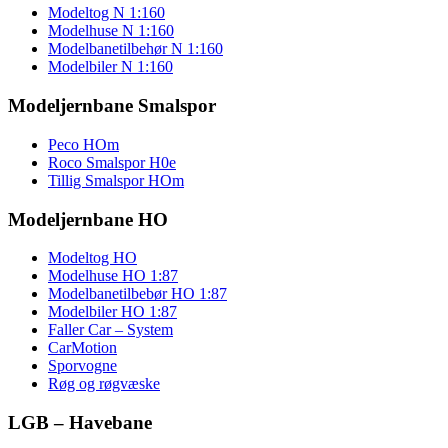
Modeltog N 1:160
Modelhuse N 1:160
Modelbanetilbehør N 1:160
Modelbiler N 1:160
Modeljernbane Smalspor
Peco HOm
Roco Smalspor H0e
Tillig Smalspor HOm
Modeljernbane HO
Modeltog HO
Modelhuse HO 1:87
Modelbanetilbebør HO 1:87
Modelbiler HO 1:87
Faller Car – System
CarMotion
Sporvogne
Røg og røgvæske
LGB – Havebane