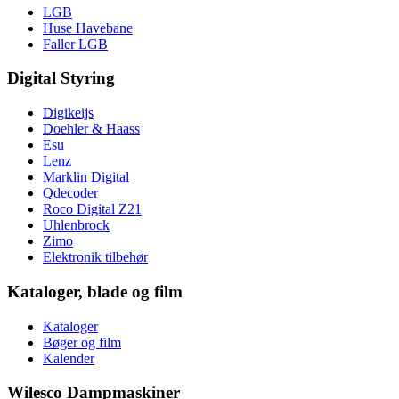
LGB
Huse Havebane
Faller LGB
Digital Styring
Digikeijs
Doehler & Haass
Esu
Lenz
Marklin Digital
Qdecoder
Roco Digital Z21
Uhlenbrock
Zimo
Elektronik tilbehør
Kataloger, blade og film
Kataloger
Bøger og film
Kalender
Wilesco Dampmaskiner