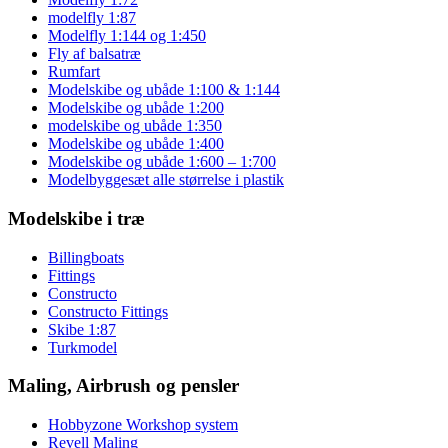
modelfly 1:87
Modelfly 1:144 og 1:450
Fly af balsatræ
Rumfart
Modelskibe og ubåde 1:100 & 1:144
Modelskibe og ubåde 1:200
modelskibe og ubåde 1:350
Modelskibe og ubåde 1:400
Modelskibe og ubåde 1:600 – 1:700
Modelbyggesæt alle størrelse i plastik
Modelskibe i træ
Billingboats
Fittings
Constructo
Constructo Fittings
Skibe 1:87
Turkmodel
Maling, Airbrush og pensler
Hobbyzone Workshop system
Revell Maling