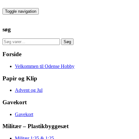
Skip
to
Toggle navigation
the
content
søg
Søg
Søg
efter:
Forside
Velkommen til Odense Hobby
Papir og Klip
Advent og Jul
Gavekort
Gavekort
Militær – Plastikbyggesæt
Militær 1:35 & 1:25