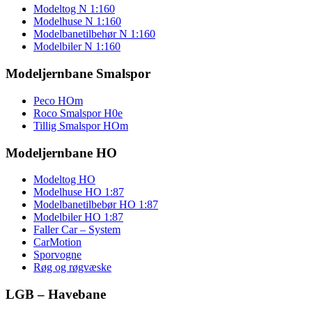
Modeltog N 1:160
Modelhuse N 1:160
Modelbanetilbehør N 1:160
Modelbiler N 1:160
Modeljernbane Smalspor
Peco HOm
Roco Smalspor H0e
Tillig Smalspor HOm
Modeljernbane HO
Modeltog HO
Modelhuse HO 1:87
Modelbanetilbebør HO 1:87
Modelbiler HO 1:87
Faller Car – System
CarMotion
Sporvogne
Røg og røgvæske
LGB – Havebane