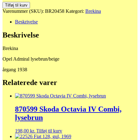
20458
Tilføj til kurv
Opel
Varenummer (SKU):
BR20458
Kategori:
Brekina
Admiral
lysebrun/beige
Beskrivelse
antal
Beskrivelse
Brekina
Opel Admiral lysebrun/beige
årgang 1938
Relaterede varer
870599 Skoda Octavia IV Combi,
lysebrun
198,00
kr.
Tilføj til kurv