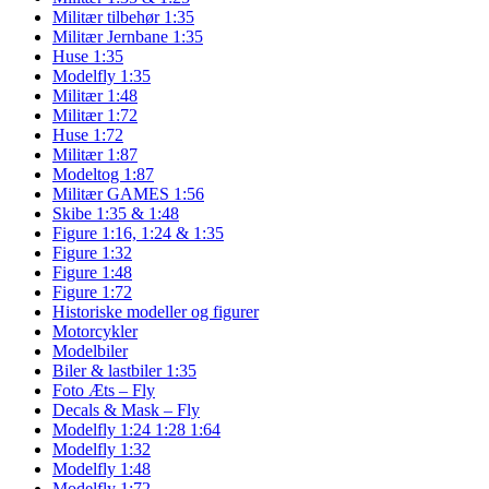
Militær tilbehør 1:35
Militær Jernbane 1:35
Huse 1:35
Modelfly 1:35
Militær 1:48
Militær 1:72
Huse 1:72
Militær 1:87
Modeltog 1:87
Militær GAMES 1:56
Skibe 1:35 & 1:48
Figure 1:16, 1:24 & 1:35
Figure 1:32
Figure 1:48
Figure 1:72
Historiske modeller og figurer
Motorcykler
Modelbiler
Biler & lastbiler 1:35
Foto Æts – Fly
Decals & Mask – Fly
Modelfly 1:24 1:28 1:64
Modelfly 1:32
Modelfly 1:48
Modelfly 1:72