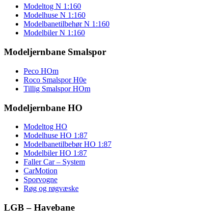
Modeltog N 1:160
Modelhuse N 1:160
Modelbanetilbehør N 1:160
Modelbiler N 1:160
Modeljernbane Smalspor
Peco HOm
Roco Smalspor H0e
Tillig Smalspor HOm
Modeljernbane HO
Modeltog HO
Modelhuse HO 1:87
Modelbanetilbebør HO 1:87
Modelbiler HO 1:87
Faller Car – System
CarMotion
Sporvogne
Røg og røgvæske
LGB – Havebane