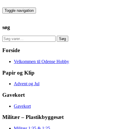
Skip
to
Toggle navigation
the
content
søg
Søg
Søg
efter:
Forside
Velkommen til Odense Hobby
Papir og Klip
Advent og Jul
Gavekort
Gavekort
Militær – Plastikbyggesæt
Militær 1:35 & 1:25