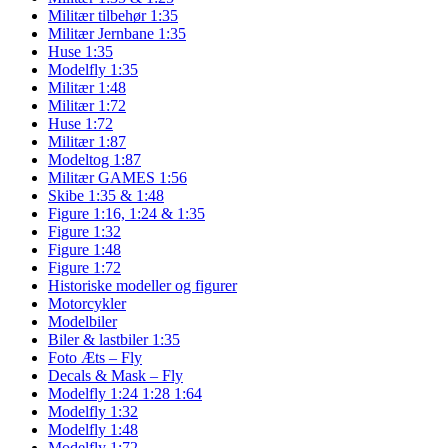
Militær tilbehør 1:35
Militær Jernbane 1:35
Huse 1:35
Modelfly 1:35
Militær 1:48
Militær 1:72
Huse 1:72
Militær 1:87
Modeltog 1:87
Militær GAMES 1:56
Skibe 1:35 & 1:48
Figure 1:16, 1:24 & 1:35
Figure 1:32
Figure 1:48
Figure 1:72
Historiske modeller og figurer
Motorcykler
Modelbiler
Biler & lastbiler 1:35
Foto Æts – Fly
Decals & Mask – Fly
Modelfly 1:24 1:28 1:64
Modelfly 1:32
Modelfly 1:48
Modelfly 1:72