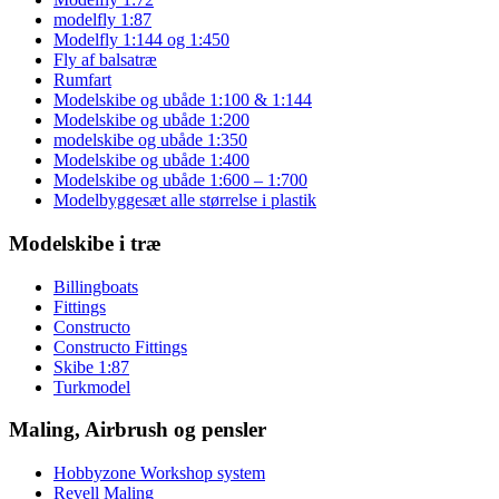
modelfly 1:87
Modelfly 1:144 og 1:450
Fly af balsatræ
Rumfart
Modelskibe og ubåde 1:100 & 1:144
Modelskibe og ubåde 1:200
modelskibe og ubåde 1:350
Modelskibe og ubåde 1:400
Modelskibe og ubåde 1:600 – 1:700
Modelbyggesæt alle størrelse i plastik
Modelskibe i træ
Billingboats
Fittings
Constructo
Constructo Fittings
Skibe 1:87
Turkmodel
Maling, Airbrush og pensler
Hobbyzone Workshop system
Revell Maling