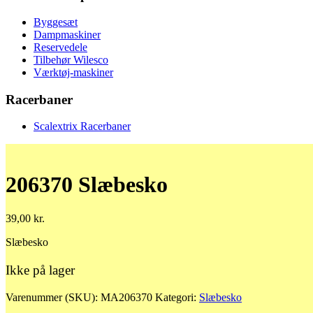
Byggesæt
Dampmaskiner
Reservedele
Tilbehør Wilesco
Værktøj-maskiner
Racerbaner
Scalextrix Racerbaner
206370 Slæbesko
39,00
kr.
Slæbesko
Ikke på lager
Varenummer (SKU):
MA206370
Kategori:
Slæbesko