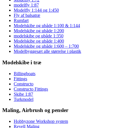
modelfly 1:87
Modelfly 1:144 og 1:450
Fly af balsatræ
Rumfart
Modelskibe og ubåde 1:100 & 1:144
Modelskibe og ubåde 1:200
modelskibe og ubåde 1:350
Modelskibe og ubåde 1:400
Modelskibe og ubåde 1:600 – 1:700
Modelbyggesæt alle størrelse i plastik
Modelskibe i træ
Billingboats
Fittings
Constructo
Constructo Fittings
Skibe 1:87
Turkmodel
Maling, Airbrush og pensler
Hobbyzone Workshop system
Revell Maling