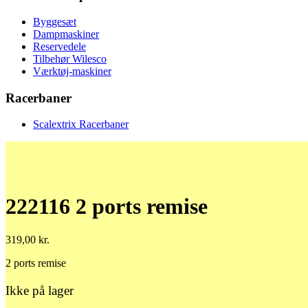
Byggesæt
Dampmaskiner
Reservedele
Tilbehør Wilesco
Værktøj-maskiner
Racerbaner
Scalextrix Racerbaner
222116 2 ports remise
319,00
kr.
2 ports remise
Ikke på lager