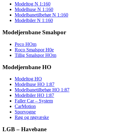
Modeltog N 1:160
Modelhuse N 1:160
Modelbanetilbehør N 1:160
Modelbiler N 1:160
Modeljernbane Smalspor
Peco HOm
Roco Smalspor H0e
Tillig Smalspor HOm
Modeljernbane HO
Modeltog HO
Modelhuse HO 1:87
Modelbanetilbebør HO 1:87
Modelbiler HO 1:87
Faller Car – System
CarMotion
Sporvogne
Røg og røgvæske
LGB – Havebane