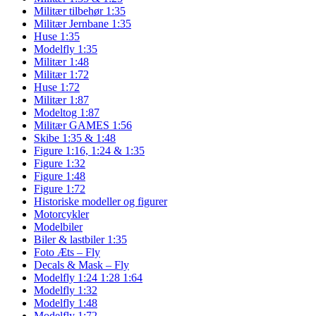
Militær tilbehør 1:35
Militær Jernbane 1:35
Huse 1:35
Modelfly 1:35
Militær 1:48
Militær 1:72
Huse 1:72
Militær 1:87
Modeltog 1:87
Militær GAMES 1:56
Skibe 1:35 & 1:48
Figure 1:16, 1:24 & 1:35
Figure 1:32
Figure 1:48
Figure 1:72
Historiske modeller og figurer
Motorcykler
Modelbiler
Biler & lastbiler 1:35
Foto Æts – Fly
Decals & Mask – Fly
Modelfly 1:24 1:28 1:64
Modelfly 1:32
Modelfly 1:48
Modelfly 1:72