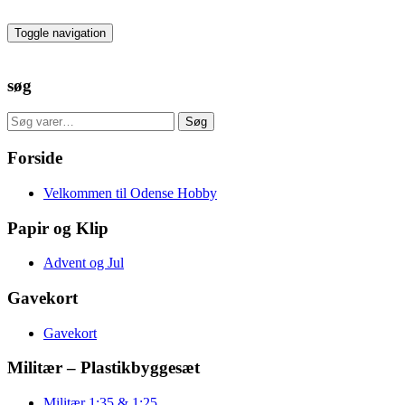
Skip
to
Toggle navigation
the
content
søg
Søg
Søg
efter:
Forside
Velkommen til Odense Hobby
Papir og Klip
Advent og Jul
Gavekort
Gavekort
Militær – Plastikbyggesæt
Militær 1:35 & 1:25