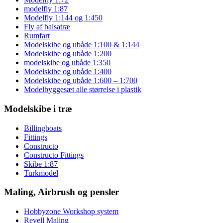
modelfly 1:87
Modelfly 1:144 og 1:450
Fly af balsatræ
Rumfart
Modelskibe og ubåde 1:100 & 1:144
Modelskibe og ubåde 1:200
modelskibe og ubåde 1:350
Modelskibe og ubåde 1:400
Modelskibe og ubåde 1:600 – 1:700
Modelbyggesæt alle størrelse i plastik
Modelskibe i træ
Billingboats
Fittings
Constructo
Constructo Fittings
Skibe 1:87
Turkmodel
Maling, Airbrush og pensler
Hobbyzone Workshop system
Revell Maling