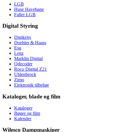
LGB
Huse Havebane
Faller LGB
Digital Styring
Digikeijs
Doehler & Haass
Esu
Lenz
Marklin Digital
Qdecoder
Roco Digital Z21
Uhlenbrock
Zimo
Elektronik tilbehør
Kataloger, blade og film
Kataloger
Bøger og film
Kalender
Wilesco Dampmaskiner