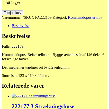
1 på lager
222159
Tilføj til kurv
Kommandopost
Varenummer (SKU):
FA222159
Kategori:
Kommandoposter m.v
Reiterstellwerk
antal
Beskrivelse
Beskrivelse
Faller 222159.
Kommandopost Reiterstellwerk. Byggesættet består af 146 dele i 6
forskellige farver.
Der medfølger gardiner og byggevejledning.
Størrelse : 123 x 110 x 94 mm.
Relaterede varer
222177 3 Strækningshuse