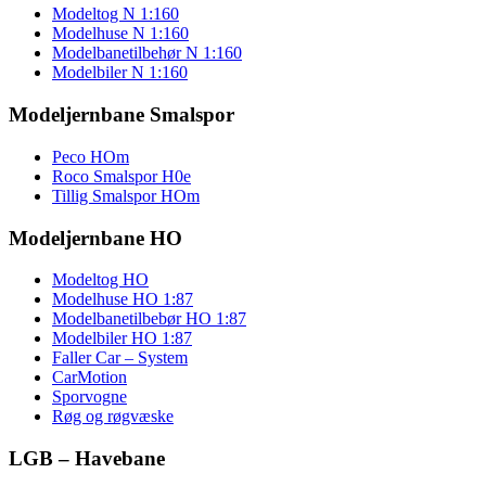
Modeltog N 1:160
Modelhuse N 1:160
Modelbanetilbehør N 1:160
Modelbiler N 1:160
Modeljernbane Smalspor
Peco HOm
Roco Smalspor H0e
Tillig Smalspor HOm
Modeljernbane HO
Modeltog HO
Modelhuse HO 1:87
Modelbanetilbebør HO 1:87
Modelbiler HO 1:87
Faller Car – System
CarMotion
Sporvogne
Røg og røgvæske
LGB – Havebane