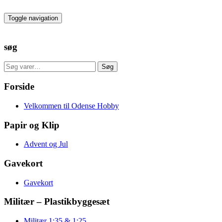
Skip
to
Toggle navigation
the
content
søg
Søg
Søg
efter:
Forside
Velkommen til Odense Hobby
Papir og Klip
Advent og Jul
Gavekort
Gavekort
Militær – Plastikbyggesæt
Militær 1:35 & 1:25