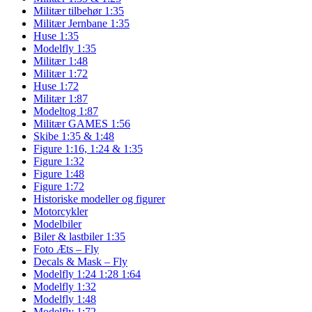
Militær tilbehør 1:35
Militær Jernbane 1:35
Huse 1:35
Modelfly 1:35
Militær 1:48
Militær 1:72
Huse 1:72
Militær 1:87
Modeltog 1:87
Militær GAMES 1:56
Skibe 1:35 & 1:48
Figure 1:16, 1:24 & 1:35
Figure 1:32
Figure 1:48
Figure 1:72
Historiske modeller og figurer
Motorcykler
Modelbiler
Biler & lastbiler 1:35
Foto Æts – Fly
Decals & Mask – Fly
Modelfly 1:24 1:28 1:64
Modelfly 1:32
Modelfly 1:48
Modelfly 1:72