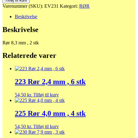
Tilføj til kurv
8,3
Varenummer (SKU):
EV231
Kategori:
RØR
mm
,
Beskrivelse
2
stk
Beskrivelse
antal
Rør 8,3 mm , 2 stk
Relaterede varer
223 Rør 2,4 mm , 6 stk
54,50
kr.
Tilføj til kurv
225 Rør 4,0 mm , 4 stk
54,50
kr.
Tilføj til kurv