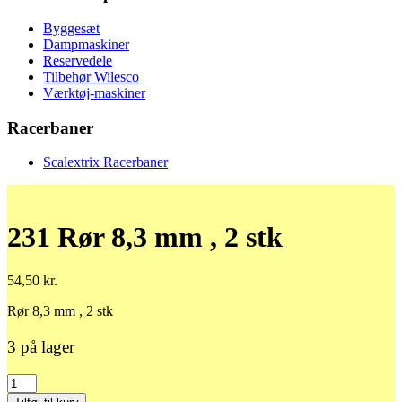
Byggesæt
Dampmaskiner
Reservedele
Tilbehør Wilesco
Værktøj-maskiner
Racerbaner
Scalextrix Racerbaner
231 Rør 8,3 mm , 2 stk
54,50
kr.
Rør 8,3 mm , 2 stk
3 på lager
231
Rør