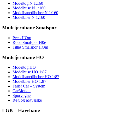
Modeltog N 1:160
Modelhuse N 1:160
Modelbanetilbehør N 1:160
Modelbiler N 1:160
Modeljernbane Smalspor
Peco HOm
Roco Smalspor H0e
Tillig Smalspor HOm
Modeljernbane HO
Modeltog HO
Modelhuse HO 1:87
Modelbanetilbebør HO 1:87
Modelbiler HO 1:87
Faller Car – System
CarMotion
Sporvogne
Røg og røgvæske
LGB – Havebane