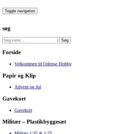
Skip
to
Toggle navigation
the
content
søg
Søg
Søg
efter:
Forside
Velkommen til Odense Hobby
Papir og Klip
Advent og Jul
Gavekort
Gavekort
Militær – Plastikbyggesæt
Militær 1:35 & 1:25