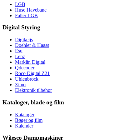
LGB
Huse Havebane
Faller LGB
Digital Styring
Digikeijs
Doehler & Haass
Esu
Lenz
Marklin Digital
Qdecoder
Roco Digital Z21
Uhlenbrock
Zimo
Elektronik tilbehør
Kataloger, blade og film
Kataloger
Bøger og film
Kalender
Wilesco Dampmaskiner