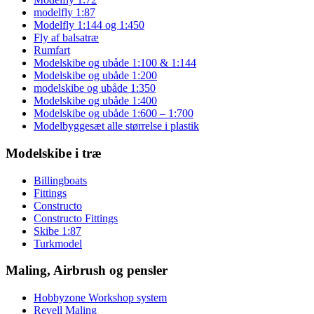
modelfly 1:87
Modelfly 1:144 og 1:450
Fly af balsatræ
Rumfart
Modelskibe og ubåde 1:100 & 1:144
Modelskibe og ubåde 1:200
modelskibe og ubåde 1:350
Modelskibe og ubåde 1:400
Modelskibe og ubåde 1:600 – 1:700
Modelbyggesæt alle størrelse i plastik
Modelskibe i træ
Billingboats
Fittings
Constructo
Constructo Fittings
Skibe 1:87
Turkmodel
Maling, Airbrush og pensler
Hobbyzone Workshop system
Revell Maling