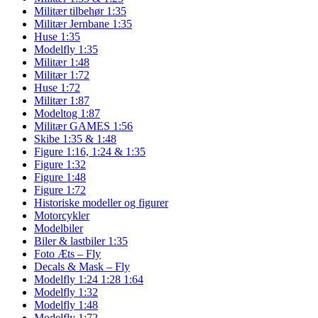
Militær tilbehør 1:35
Militær Jernbane 1:35
Huse 1:35
Modelfly 1:35
Militær 1:48
Militær 1:72
Huse 1:72
Militær 1:87
Modeltog 1:87
Militær GAMES 1:56
Skibe 1:35 & 1:48
Figure 1:16, 1:24 & 1:35
Figure 1:32
Figure 1:48
Figure 1:72
Historiske modeller og figurer
Motorcykler
Modelbiler
Biler & lastbiler 1:35
Foto Æts – Fly
Decals & Mask – Fly
Modelfly 1:24 1:28 1:64
Modelfly 1:32
Modelfly 1:48
Modelfly 1:72