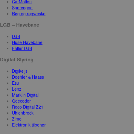
CarMotion
Sporvogne
Røg og røgvæske
LGB – Havebane
LGB
Huse Havebane
Faller LGB
Digital Styring
Digikeijs
Doehler & Haass
Esu
Lenz
Marklin Digital
Qdecoder
Roco Digital Z21
Uhlenbrock
Zimo
Elektronik tilbehør