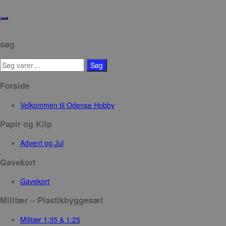
Skip
to
Toggle
the
navigation
content
søg
Søg
Søg
efter:
Forside
Velkommen til Odense Hobby
Papir og Klip
Advent og Jul
Gavekort
Gavekort
Militær – Plastikbyggesæt
Militær 1:35 & 1:25