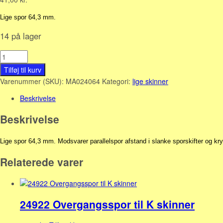
Lige spor 64,3 mm.
14 på lager
24064
Lige
Tilføj til kurv
spor
Varenummer (SKU):
MA024064
Kategori:
lige skinner
64,3
mm.
Beskrivelse
antal
Beskrivelse
Lige spor 64,3 mm. Modsvarer parallelspor afstand i slanke sporskifter og kry
Relaterede varer
24922 Overgangsspor til K skinner