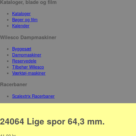
Kataloger, blade og film
Kataloger
Bøger og film
Kalender
Wilesco Dampmaskiner
Byggesæt
Dampmaskiner
Reservedele
Tilbehør Wilesco
Værktøj-maskiner
Racerbaner
Scalextrix Racerbaner
24064 Lige spor 64,3 mm.
41,00
kr.