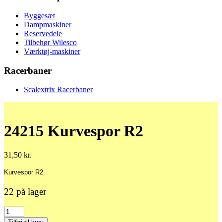
Byggesæt
Dampmaskiner
Reservedele
Tilbehør Wilesco
Værktøj-maskiner
Racerbaner
Scalextrix Racerbaner
24215 Kurvespor R2
31,50
kr.
Kurvespor R2
22 på lager
24215
Kurvespor