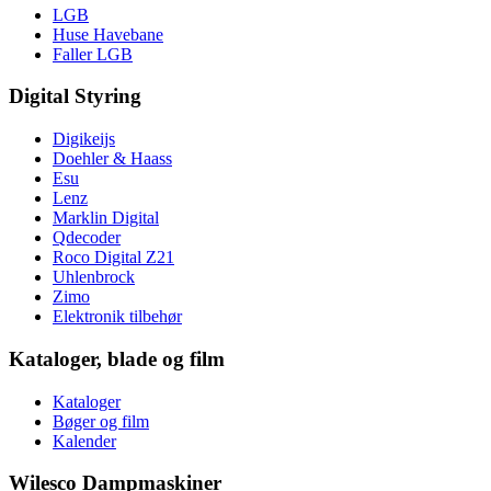
LGB
Huse Havebane
Faller LGB
Digital Styring
Digikeijs
Doehler & Haass
Esu
Lenz
Marklin Digital
Qdecoder
Roco Digital Z21
Uhlenbrock
Zimo
Elektronik tilbehør
Kataloger, blade og film
Kataloger
Bøger og film
Kalender
Wilesco Dampmaskiner