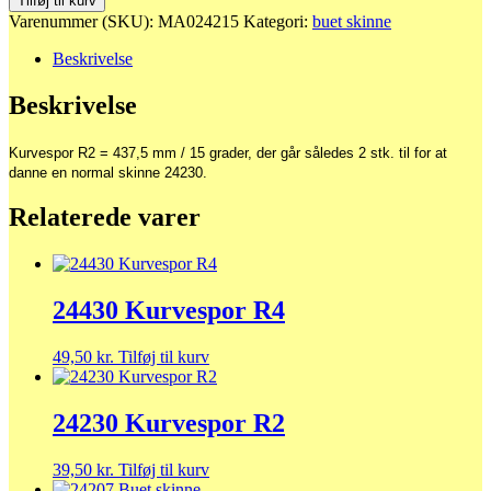
Tilføj til kurv
R2
Varenummer (SKU):
MA024215
Kategori:
buet skinne
antal
Beskrivelse
Beskrivelse
Kurvespor R2 = 437,5 mm / 15 grader, der går således 2 stk. til for at
danne en normal skinne 24230.
Relaterede varer
24430 Kurvespor R4
49,50
kr.
Tilføj til kurv
24230 Kurvespor R2
39,50
kr.
Tilføj til kurv