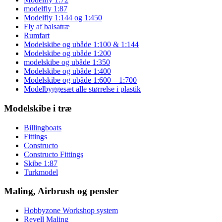
modelfly 1:87
Modelfly 1:144 og 1:450
Fly af balsatræ
Rumfart
Modelskibe og ubåde 1:100 & 1:144
Modelskibe og ubåde 1:200
modelskibe og ubåde 1:350
Modelskibe og ubåde 1:400
Modelskibe og ubåde 1:600 – 1:700
Modelbyggesæt alle størrelse i plastik
Modelskibe i træ
Billingboats
Fittings
Constructo
Constructo Fittings
Skibe 1:87
Turkmodel
Maling, Airbrush og pensler
Hobbyzone Workshop system
Revell Maling