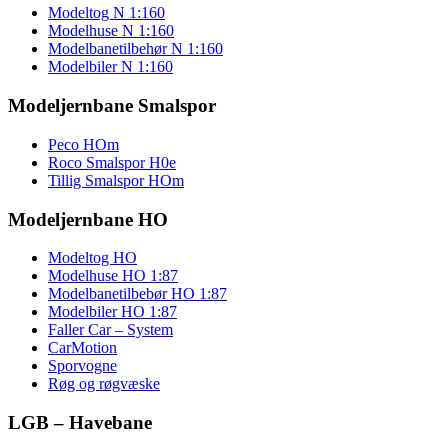
Modeltog N 1:160
Modelhuse N 1:160
Modelbanetilbehør N 1:160
Modelbiler N 1:160
Modeljernbane Smalspor
Peco HOm
Roco Smalspor H0e
Tillig Smalspor HOm
Modeljernbane HO
Modeltog HO
Modelhuse HO 1:87
Modelbanetilbebør HO 1:87
Modelbiler HO 1:87
Faller Car – System
CarMotion
Sporvogne
Røg og røgvæske
LGB – Havebane