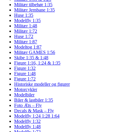
Militær tilbehør 1:35
Militær Jernbane 1:35
Huse 1:35
Modelfly 1:35
Militær 1:48
Militær 1:72
Huse 1:72
Militær 1:87
Modeltog 1:87
Militær GAMES 1:56
Skibe 1:35 & 1:48
Figure 1:16, 1:24 & 1:35
Figure 1:32
Figure 1:48
Figure 1:72
Historiske modeller og figurer
Motorcykler
Modelbiler
Biler & lastbiler 1:35
Foto Æts – Fly
Decals & Mask – Fly
Modelfly 1:24 1:28 1:64
Modelfly 1:32
Modelfly 1:48
Modelfly 1:72