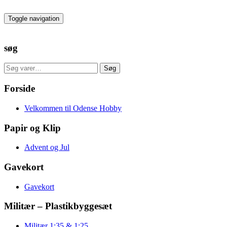
Skip
to
Toggle navigation
the
content
søg
Søg
Søg
efter:
Forside
Velkommen til Odense Hobby
Papir og Klip
Advent og Jul
Gavekort
Gavekort
Militær – Plastikbyggesæt
Militær 1:35 & 1:25