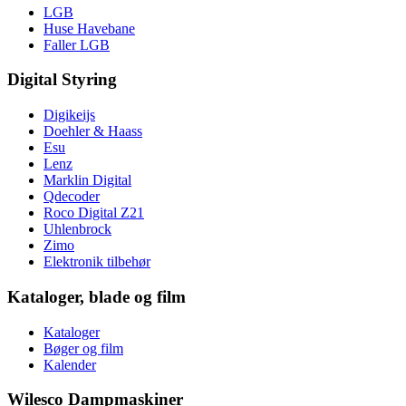
LGB
Huse Havebane
Faller LGB
Digital Styring
Digikeijs
Doehler & Haass
Esu
Lenz
Marklin Digital
Qdecoder
Roco Digital Z21
Uhlenbrock
Zimo
Elektronik tilbehør
Kataloger, blade og film
Kataloger
Bøger og film
Kalender
Wilesco Dampmaskiner