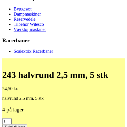
Byggesæt
Dampmaskiner
Reservedele
Tilbehør Wilesco
Værktøj-maskiner
Racerbaner
Scalextrix Racerbaner
243 halvrund 2,5 mm, 5 stk
54,50
kr.
halvrund 2,5 mm, 5 stk
4 på lager
243
halvrund