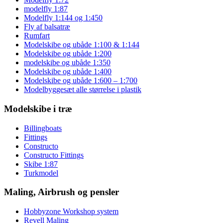
modelfly 1:87
Modelfly 1:144 og 1:450
Fly af balsatræ
Rumfart
Modelskibe og ubåde 1:100 & 1:144
Modelskibe og ubåde 1:200
modelskibe og ubåde 1:350
Modelskibe og ubåde 1:400
Modelskibe og ubåde 1:600 – 1:700
Modelbyggesæt alle størrelse i plastik
Modelskibe i træ
Billingboats
Fittings
Constructo
Constructo Fittings
Skibe 1:87
Turkmodel
Maling, Airbrush og pensler
Hobbyzone Workshop system
Revell Maling