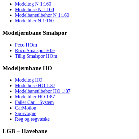
Modeltog N 1:160
Modelhuse N 1:160
Modelbanetilbehør N 1:160
Modelbiler N 1:160
Modeljernbane Smalspor
Peco HOm
Roco Smalspor H0e
Tillig Smalspor HOm
Modeljernbane HO
Modeltog HO
Modelhuse HO 1:87
Modelbanetilbebør HO 1:87
Modelbiler HO 1:87
Faller Car – System
CarMotion
Sporvogne
Røg og røgvæske
LGB – Havebane