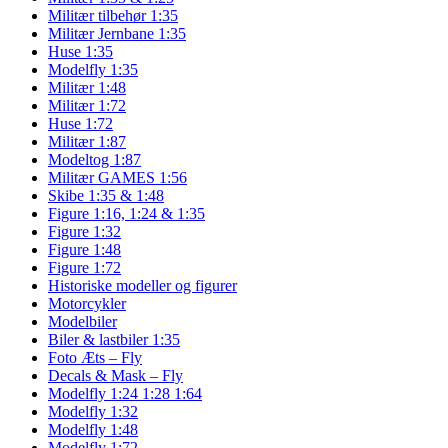
Militær tilbehør 1:35
Militær Jernbane 1:35
Huse 1:35
Modelfly 1:35
Militær 1:48
Militær 1:72
Huse 1:72
Militær 1:87
Modeltog 1:87
Militær GAMES 1:56
Skibe 1:35 & 1:48
Figure 1:16, 1:24 & 1:35
Figure 1:32
Figure 1:48
Figure 1:72
Historiske modeller og figurer
Motorcykler
Modelbiler
Biler & lastbiler 1:35
Foto Æts – Fly
Decals & Mask – Fly
Modelfly 1:24 1:28 1:64
Modelfly 1:32
Modelfly 1:48
Modelfly 1:72