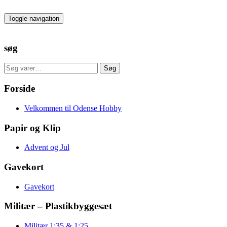
Skip
to
Toggle navigation
the
content
søg
Søg
Søg
efter:
Forside
Velkommen til Odense Hobby
Papir og Klip
Advent og Jul
Gavekort
Gavekort
Militær – Plastikbyggesæt
Militær 1:35 & 1:25