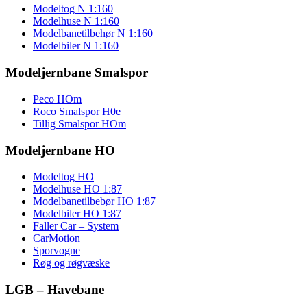
Modeltog N 1:160
Modelhuse N 1:160
Modelbanetilbehør N 1:160
Modelbiler N 1:160
Modeljernbane Smalspor
Peco HOm
Roco Smalspor H0e
Tillig Smalspor HOm
Modeljernbane HO
Modeltog HO
Modelhuse HO 1:87
Modelbanetilbebør HO 1:87
Modelbiler HO 1:87
Faller Car – System
CarMotion
Sporvogne
Røg og røgvæske
LGB – Havebane