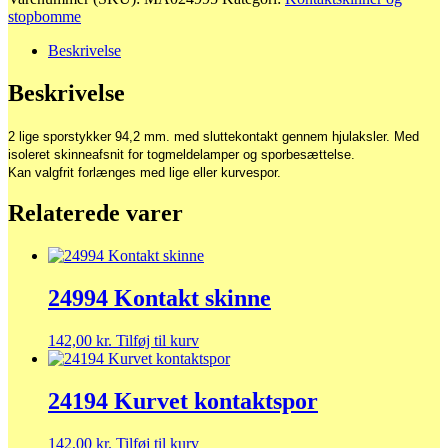
skinnesæt
stopbomme
antal
Beskrivelse
Beskrivelse
2 lige sporstykker 94,2 mm. med sluttekontakt gennem hjulaksler. Med
isoleret skinneafsnit for togmeldelamper og sporbesættelse.
Kan valgfrit forlænges med lige eller kurvespor.
Relaterede varer
24994 Kontakt skinne
142,00
kr.
Tilføj til kurv
24194 Kurvet kontaktspor
142,00
kr.
Tilføj til kurv