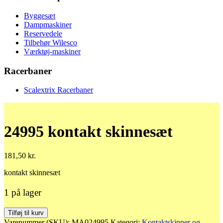
Byggesæt
Dampmaskiner
Reservedele
Tilbehør Wilesco
Værktøj-maskiner
Racerbaner
Scalextrix Racerbaner
24995 kontakt skinnesæt
181,50
kr.
kontakt skinnesæt
1 på lager
24995
Tilføj til kurv
kontakt
Varenummer (SKU):
MA024995
Kategori:
Kontaktskinner og