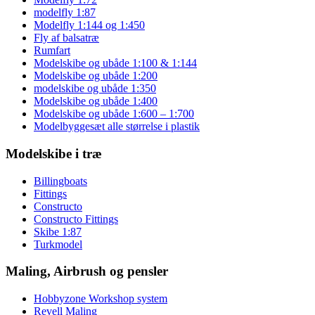
modelfly 1:87
Modelfly 1:144 og 1:450
Fly af balsatræ
Rumfart
Modelskibe og ubåde 1:100 & 1:144
Modelskibe og ubåde 1:200
modelskibe og ubåde 1:350
Modelskibe og ubåde 1:400
Modelskibe og ubåde 1:600 – 1:700
Modelbyggesæt alle størrelse i plastik
Modelskibe i træ
Billingboats
Fittings
Constructo
Constructo Fittings
Skibe 1:87
Turkmodel
Maling, Airbrush og pensler
Hobbyzone Workshop system
Revell Maling