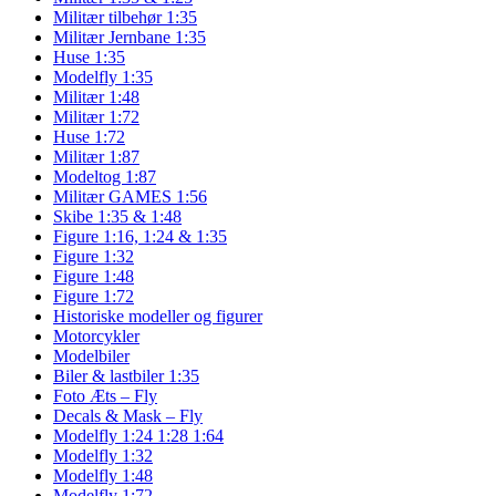
Militær tilbehør 1:35
Militær Jernbane 1:35
Huse 1:35
Modelfly 1:35
Militær 1:48
Militær 1:72
Huse 1:72
Militær 1:87
Modeltog 1:87
Militær GAMES 1:56
Skibe 1:35 & 1:48
Figure 1:16, 1:24 & 1:35
Figure 1:32
Figure 1:48
Figure 1:72
Historiske modeller og figurer
Motorcykler
Modelbiler
Biler & lastbiler 1:35
Foto Æts – Fly
Decals & Mask – Fly
Modelfly 1:24 1:28 1:64
Modelfly 1:32
Modelfly 1:48
Modelfly 1:72