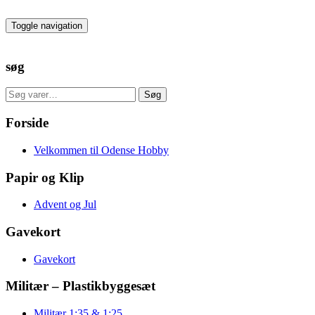
Skip
to
Toggle navigation
the
content
søg
Søg
Søg
efter:
Forside
Velkommen til Odense Hobby
Papir og Klip
Advent og Jul
Gavekort
Gavekort
Militær – Plastikbyggesæt
Militær 1:35 & 1:25