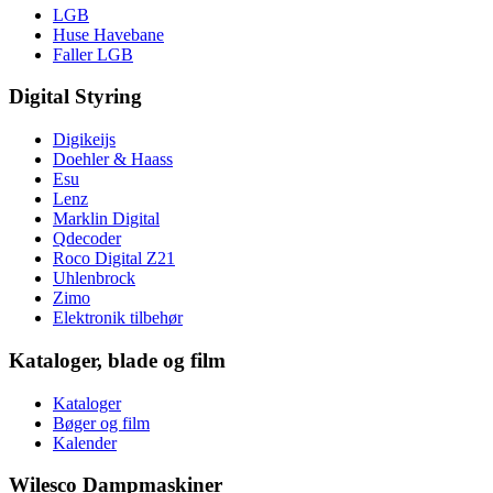
LGB
Huse Havebane
Faller LGB
Digital Styring
Digikeijs
Doehler & Haass
Esu
Lenz
Marklin Digital
Qdecoder
Roco Digital Z21
Uhlenbrock
Zimo
Elektronik tilbehør
Kataloger, blade og film
Kataloger
Bøger og film
Kalender
Wilesco Dampmaskiner