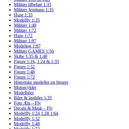
Militær tilbehør 1:35
Militær Jernbane 1:35
Huse 1:35
Modelfly 1:35
Militær 1:48
Militær 1:72
Huse 1:72
Militær 1:87
Modeltog 1:87
Militær GAMES 1:56
Skibe 1:35 & 1:48
Figure 1:16, 1:24 & 1:35
Figure 1:32
Figure 1:48
Figure 1:72
Historiske modeller og figurer
Motorcykler
Modelbiler
Biler & lastbiler 1:35
Foto Æts – Fly
Decals & Mask – Fly
Modelfly 1:24 1:28 1:64
Modelfly 1:32
Modelfly 1:48
Modelfly 1:72