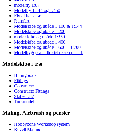
modelfly 1:87
Modelfly 1:144 og 1:450
Fly af balsatræ
Rumfart
Modelskibe og ubåde 1:100 & 1:144
Modelskibe og ubåde 1:200
modelskibe og ubåde 1:350
Modelskibe og ubåde 1:400
Modelskibe og ubåde 1:600 – 1:700
Modelbyggesæt alle størrelse i plastik
Modelskibe i træ
Billingboats
Fittings
Constructo
Constructo Fittings
Skibe 1:87
Turkmodel
Maling, Airbrush og pensler
Hobbyzone Workshop system
Revell Maling