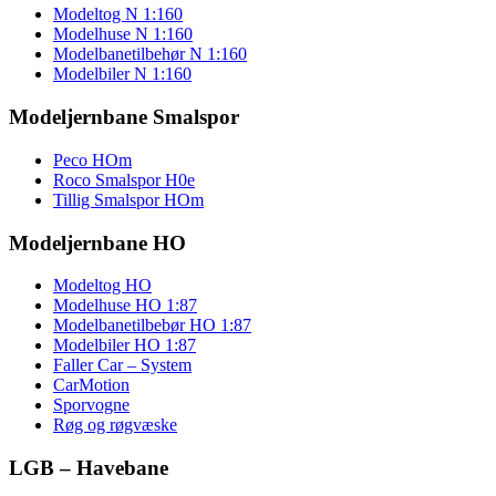
Modeltog N 1:160
Modelhuse N 1:160
Modelbanetilbehør N 1:160
Modelbiler N 1:160
Modeljernbane Smalspor
Peco HOm
Roco Smalspor H0e
Tillig Smalspor HOm
Modeljernbane HO
Modeltog HO
Modelhuse HO 1:87
Modelbanetilbebør HO 1:87
Modelbiler HO 1:87
Faller Car – System
CarMotion
Sporvogne
Røg og røgvæske
LGB – Havebane