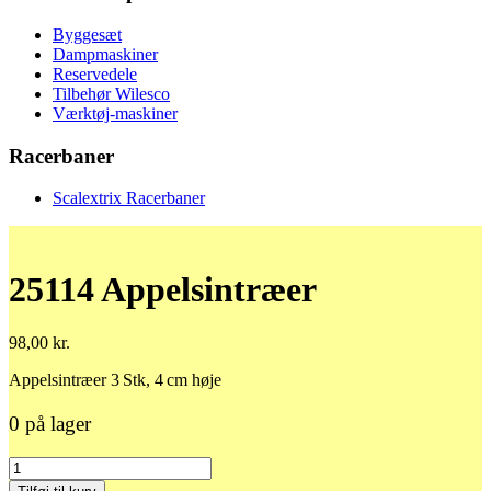
Byggesæt
Dampmaskiner
Reservedele
Tilbehør Wilesco
Værktøj-maskiner
Racerbaner
Scalextrix Racerbaner
25114 Appelsintræer
98,00
kr.
Appelsintræer 3 Stk, 4 cm høje
0 på lager
25114
Appelsintræer