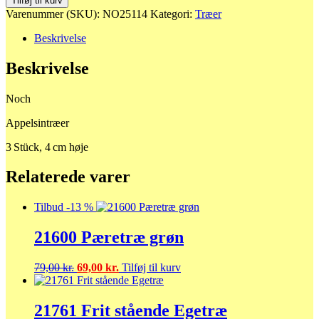
Tilføj til kurv
antal
Varenummer (SKU):
NO25114
Kategori:
Træer
Beskrivelse
Beskrivelse
Noch
Appelsintræer
3 Stück, 4 cm høje
Relaterede varer
Tilbud -13 %
21600 Pæretræ grøn
Den
Den
79,00
kr.
69,00
kr.
Tilføj til kurv
oprindelige
aktuelle
pris
pris
var:
er:
21761 Frit stående Egetræ
79,00 kr..
69,00 kr..