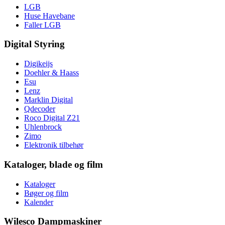
LGB
Huse Havebane
Faller LGB
Digital Styring
Digikeijs
Doehler & Haass
Esu
Lenz
Marklin Digital
Qdecoder
Roco Digital Z21
Uhlenbrock
Zimo
Elektronik tilbehør
Kataloger, blade og film
Kataloger
Bøger og film
Kalender
Wilesco Dampmaskiner