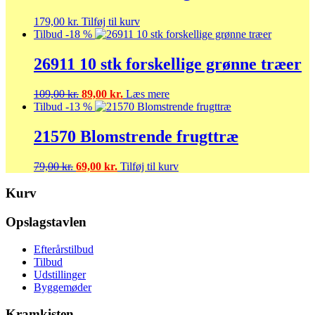
179,00
kr.
Tilføj til kurv
Tilbud -18 %
26911 10 stk forskellige grønne træer
Den
Den
109,00
kr.
89,00
kr.
Læs mere
oprindelige
aktuelle
Tilbud -13 %
pris
pris
var:
er:
21570 Blomstrende frugttræ
109,00 kr..
89,00 kr..
Den
Den
79,00
kr.
69,00
kr.
Tilføj til kurv
oprindelige
aktuelle
pris
pris
Kurv
var:
er:
79,00 kr..
69,00 kr..
Opslagstavlen
Efterårstilbud
Tilbud
Udstillinger
Byggemøder
Kramkisten