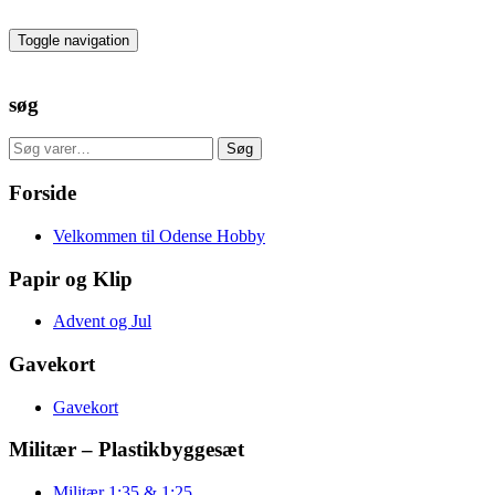
Skip
to
Toggle navigation
the
content
søg
Søg
Søg
efter:
Forside
Velkommen til Odense Hobby
Papir og Klip
Advent og Jul
Gavekort
Gavekort
Militær – Plastikbyggesæt
Militær 1:35 & 1:25