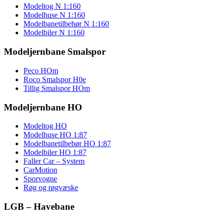
Modeltog N 1:160
Modelhuse N 1:160
Modelbanetilbehør N 1:160
Modelbiler N 1:160
Modeljernbane Smalspor
Peco HOm
Roco Smalspor H0e
Tillig Smalspor HOm
Modeljernbane HO
Modeltog HO
Modelhuse HO 1:87
Modelbanetilbebør HO 1:87
Modelbiler HO 1:87
Faller Car – System
CarMotion
Sporvogne
Røg og røgvæske
LGB – Havebane