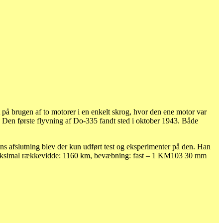
 på brugen af to motorer i en enkelt skrog, hvor den ene motor var
et. Den første flyvning af Do-335 fandt sted i oktober 1943. Både
ens afslutning blev der kun udført test og eksperimenter på den. Han
m, maksimal rækkevidde: 1160 km, bevæbning: fast – 1 KM103 30 mm