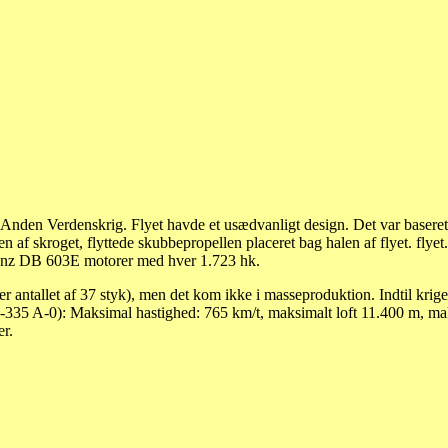
 Anden Verdenskrig. Flyet havde et usædvanligt design. Det var baseret
en af skroget, flyttede skubbepropellen placeret bag halen af flyet. fly
-Benz DB 603E motorer med hver 1.723 hk.
er antallet af 37 styk), men det kom ikke i masseproduktion. Indtil krig
on Do-335 A-0): Maksimal hastighed: 765 km/t, maksimalt loft 11.400 
r.