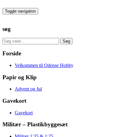
Skip
to
Toggle navigation
the
content
søg
Søg
Søg
efter:
Forside
Velkommen til Odense Hobby
Papir og Klip
Advent og Jul
Gavekort
Gavekort
Militær – Plastikbyggesæt
Militær 1:35 & 1:25