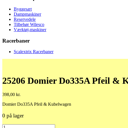
Byggesæt
Dampmaskiner
Reservedele
Tilbehør Wilesco
Værktøj-maskiner
Racerbaner
Scalextrix Racerbaner
25206 Domier Do335A Pfeil & 
398,00
kr.
Domier Do335A Pfeil & Kubelwagen
0 på lager
25206