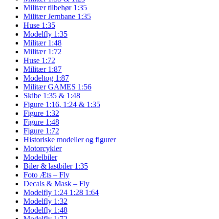
Militær tilbehør 1:35
Militær Jernbane 1:35
Huse 1:35
Modelfly 1:35
Militær 1:48
Militær 1:72
Huse 1:72
Militær 1:87
Modeltog 1:87
Militær GAMES 1:56
Skibe 1:35 & 1:48
Figure 1:16, 1:24 & 1:35
Figure 1:32
Figure 1:48
Figure 1:72
Historiske modeller og figurer
Motorcykler
Modelbiler
Biler & lastbiler 1:35
Foto Æts – Fly
Decals & Mask – Fly
Modelfly 1:24 1:28 1:64
Modelfly 1:32
Modelfly 1:48
Modelfly 1:72