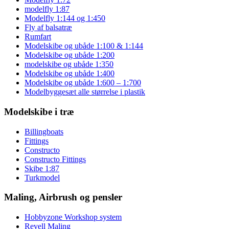
modelfly 1:87
Modelfly 1:144 og 1:450
Fly af balsatræ
Rumfart
Modelskibe og ubåde 1:100 & 1:144
Modelskibe og ubåde 1:200
modelskibe og ubåde 1:350
Modelskibe og ubåde 1:400
Modelskibe og ubåde 1:600 – 1:700
Modelbyggesæt alle størrelse i plastik
Modelskibe i træ
Billingboats
Fittings
Constructo
Constructo Fittings
Skibe 1:87
Turkmodel
Maling, Airbrush og pensler
Hobbyzone Workshop system
Revell Maling