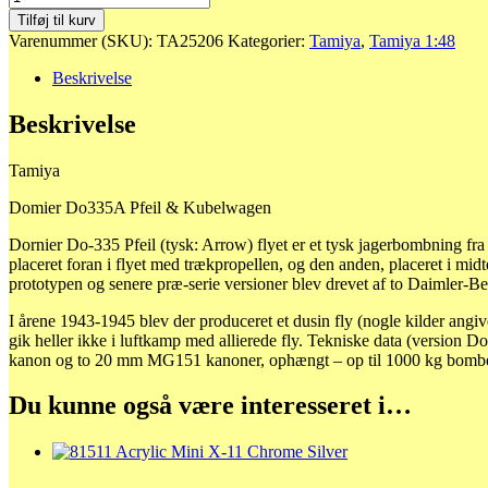
Domier
Tilføj til kurv
Do335A
Varenummer (SKU):
TA25206
Kategorier:
Tamiya
,
Tamiya 1:48
Pfeil
&
Beskrivelse
Kubelwagen
antal
Beskrivelse
Tamiya
Domier Do335A Pfeil & Kubelwagen
Dornier Do-335 Pfeil (tysk: Arrow) flyet er et tysk jagerbombning fra
placeret foran i flyet med trækpropellen, og den anden, placeret i midt
prototypen og senere præ-serie versioner blev drevet af to Daimler
I årene 1943-1945 blev der produceret et dusin fly (nogle kilder angiv
gik heller ikke i luftkamp med allierede fly. Tekniske data (versi
kanon og to 20 mm MG151 kanoner, ophængt – op til 1000 kg bombe
Du kunne også være interesseret i…