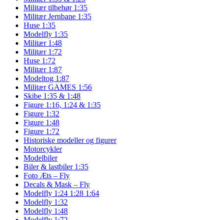
Militær tilbehør 1:35
Militær Jernbane 1:35
Huse 1:35
Modelfly 1:35
Militær 1:48
Militær 1:72
Huse 1:72
Militær 1:87
Modeltog 1:87
Militær GAMES 1:56
Skibe 1:35 & 1:48
Figure 1:16, 1:24 & 1:35
Figure 1:32
Figure 1:48
Figure 1:72
Historiske modeller og figurer
Motorcykler
Modelbiler
Biler & lastbiler 1:35
Foto Æts – Fly
Decals & Mask – Fly
Modelfly 1:24 1:28 1:64
Modelfly 1:32
Modelfly 1:48
Modelfly 1:72