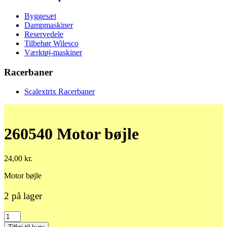
Byggesæt
Dampmaskiner
Reservedele
Tilbehør Wilesco
Værktøj-maskiner
Racerbaner
Scalextrix Racerbaner
260540 Motor bøjle
24,00
kr.
Motor bøjle
2 på lager
260540
Motor