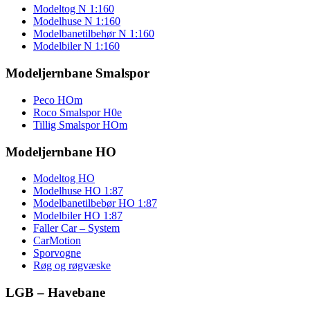
Modeltog N 1:160
Modelhuse N 1:160
Modelbanetilbehør N 1:160
Modelbiler N 1:160
Modeljernbane Smalspor
Peco HOm
Roco Smalspor H0e
Tillig Smalspor HOm
Modeljernbane HO
Modeltog HO
Modelhuse HO 1:87
Modelbanetilbebør HO 1:87
Modelbiler HO 1:87
Faller Car – System
CarMotion
Sporvogne
Røg og røgvæske
LGB – Havebane