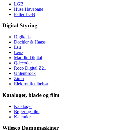
LGB
Huse Havebane
Faller LGB
Digital Styring
Digikeijs
Doehler & Haass
Esu
Lenz
Marklin Digital
Qdecoder
Roco Digital Z21
Uhlenbrock
Zimo
Elektronik tilbehør
Kataloger, blade og film
Kataloger
Bøger og film
Kalender
Wilesco Dampmaskiner