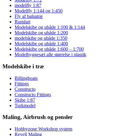
modelfly 1:87
Modelfly 1:144 og 1:450
Fly af balsatræ
Rumfart
Modelskibe og ubåde 1:100 & 1:144
Modelskibe og ubåde 1:200
modelskibe og ubåde 1:350
Modelskibe og ubåde 1:400
Modelskibe og ubåde 1:600 – 1:700
Modelbyggesæt alle størrelse i plastik
Modelskibe i træ
Billingboats
Fittings
Constructo
Constructo Fittings
Skibe 1:87
Turkmodel
Maling, Airbrush og pensler
Hobbyzone Workshop system
Revell Maling