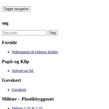
Skip
to
Toggle navigation
the
content
søg
Søg
Søg
efter:
Forside
Velkommen til Odense Hobby
Papir og Klip
Advent og Jul
Gavekort
Gavekort
Militær – Plastikbyggesæt
Militær 1:35 & 1:25