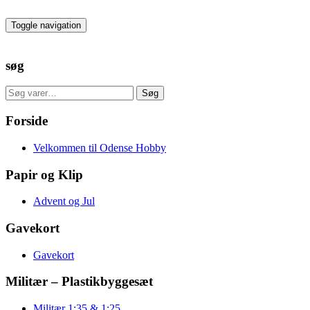
Skip
to
Toggle navigation
the
content
søg
Søg
Søg
efter:
Forside
Velkommen til Odense Hobby
Papir og Klip
Advent og Jul
Gavekort
Gavekort
Militær – Plastikbyggesæt
Militær 1:35 & 1:25