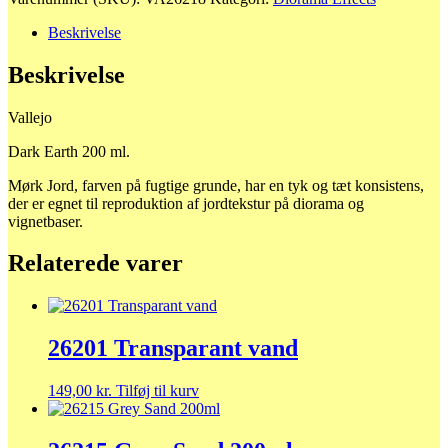
Earth
antal
Beskrivelse
Beskrivelse
Vallejo
Dark Earth 200 ml.
Mørk Jord, farven på fugtige grunde, har en tyk og tæt konsistens,
der er egnet til reproduktion af jordtekstur på diorama og
vignetbaser.
Relaterede varer
26201 Transparant vand
149,00
kr.
Tilføj til kurv