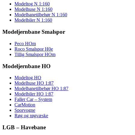
Modeltog N 1:160
Modelhuse N 1:160
Modelbanetilbehør N 1:160
Modelbiler N 1:160
Modeljernbane Smalspor
Peco HOm
Roco Smalspor H0e
Tillig Smalspor HOm
Modeljernbane HO
Modeltog HO
Modelhuse HO 1:87
Modelbanetilbebør HO 1:87
Modelbiler HO 1:87
Faller Car – System
CarMotion
Sporvogne
Røg og røgvæske
LGB – Havebane