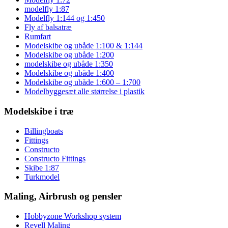
modelfly 1:87
Modelfly 1:144 og 1:450
Fly af balsatræ
Rumfart
Modelskibe og ubåde 1:100 & 1:144
Modelskibe og ubåde 1:200
modelskibe og ubåde 1:350
Modelskibe og ubåde 1:400
Modelskibe og ubåde 1:600 – 1:700
Modelbyggesæt alle størrelse i plastik
Modelskibe i træ
Billingboats
Fittings
Constructo
Constructo Fittings
Skibe 1:87
Turkmodel
Maling, Airbrush og pensler
Hobbyzone Workshop system
Revell Maling