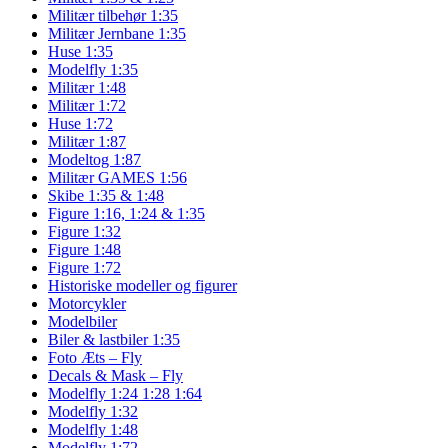
Militær tilbehør 1:35
Militær Jernbane 1:35
Huse 1:35
Modelfly 1:35
Militær 1:48
Militær 1:72
Huse 1:72
Militær 1:87
Modeltog 1:87
Militær GAMES 1:56
Skibe 1:35 & 1:48
Figure 1:16, 1:24 & 1:35
Figure 1:32
Figure 1:48
Figure 1:72
Historiske modeller og figurer
Motorcykler
Modelbiler
Biler & lastbiler 1:35
Foto Æts – Fly
Decals & Mask – Fly
Modelfly 1:24 1:28 1:64
Modelfly 1:32
Modelfly 1:48
Modelfly 1:72