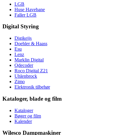
LGB
Huse Havebane
Faller LGB
Digital Styring
Digikeijs
Doehler & Haass
Esu
Lenz
Marklin Digital
Qdecoder
Roco Digital Z21
Uhlenbrock
Zimo
Elektronik tilbehør
Kataloger, blade og film
Kataloger
Bøger og film
Kalender
Wilesco Dampmaskiner