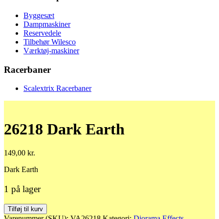
Byggesæt
Dampmaskiner
Reservedele
Tilbehør Wilesco
Værktøj-maskiner
Racerbaner
Scalextrix Racerbaner
26218 Dark Earth
149,00
kr.
Dark Earth
1 på lager
26218
Tilføj til kurv
Dark
Varenummer (SKU):
VA26218
Kategori:
Diorama Effects