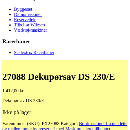
Byggesæt
Dampmaskiner
Reservedele
Tilbehør Wilesco
Værktøj-maskiner
Racerbaner
Scalextrix Racerbaner
27088 Dekupørsav DS 230/E
1.412,00
kr.
Dekupørsav DS 230/E
Ikke på lager
Varenummer (SKU):
PX27088
Kategori:
Bordmaskiner fra den lette
og mellemtunge byggeserie ( med Maskinrelateret tilbehør)