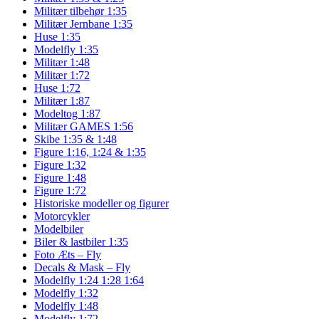
Militær tilbehør 1:35
Militær Jernbane 1:35
Huse 1:35
Modelfly 1:35
Militær 1:48
Militær 1:72
Huse 1:72
Militær 1:87
Modeltog 1:87
Militær GAMES 1:56
Skibe 1:35 & 1:48
Figure 1:16, 1:24 & 1:35
Figure 1:32
Figure 1:48
Figure 1:72
Historiske modeller og figurer
Motorcykler
Modelbiler
Biler & lastbiler 1:35
Foto Æts – Fly
Decals & Mask – Fly
Modelfly 1:24 1:28 1:64
Modelfly 1:32
Modelfly 1:48
Modelfly 1:72