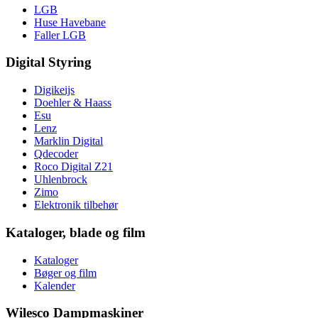
LGB
Huse Havebane
Faller LGB
Digital Styring
Digikeijs
Doehler & Haass
Esu
Lenz
Marklin Digital
Qdecoder
Roco Digital Z21
Uhlenbrock
Zimo
Elektronik tilbehør
Kataloger, blade og film
Kataloger
Bøger og film
Kalender
Wilesco Dampmaskiner