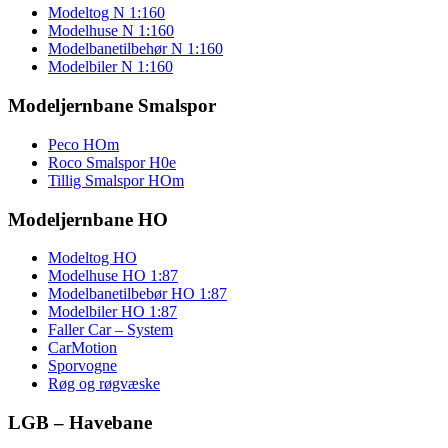
Modeltog N 1:160
Modelhuse N 1:160
Modelbanetilbehør N 1:160
Modelbiler N 1:160
Modeljernbane Smalspor
Peco HOm
Roco Smalspor H0e
Tillig Smalspor HOm
Modeljernbane HO
Modeltog HO
Modelhuse HO 1:87
Modelbanetilbebør HO 1:87
Modelbiler HO 1:87
Faller Car – System
CarMotion
Sporvogne
Røg og røgvæske
LGB – Havebane