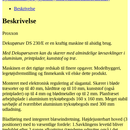
Beskrivelse
Beskrivelse
Proxxon
Dekupørsav DS 230/E er en kraftig maskine til alsidig brug.
Med Dekupørsaven kan du skærer med almindelige løvsavklinger i
aluminium, printplader, kunststof og træ.
Maskinen er det rigtige redskab til finere opgaver. Modelbyggeri,
legetøjsfremstilling og finmekanik vil elske dette produkt.
Monteret med elektronisk regulering af slagantal. Skærer i bløde
træsorter op til 40 mm, hårdttræ op til 10 mm, kunststof (også
printplader) op til 4 mm og blødmetaller op til 2 mm. Planfræset
arbejdsplade i aluminium trykstøbegods 160 x 160 mm. Meget stabil
savbøjle af tværribbet aluminium trykstøbegods med 300 mm
udladning.
Bladføring med integreret blæseindretning. Højdejusterbart hoved (3
positioner) med to væsentlige fordele: 1.Savklingens levetid bliver
tredoblet efter 2 gange afkortning (tænderne udnyttes også i det