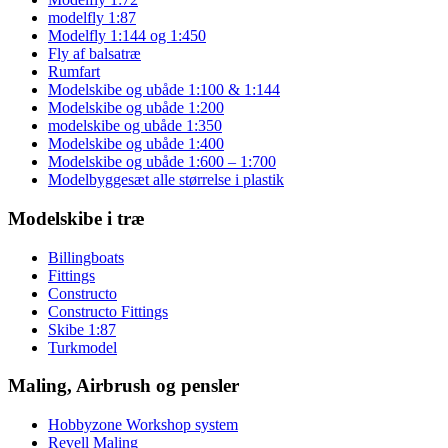
modelfly 1:87
Modelfly 1:144 og 1:450
Fly af balsatræ
Rumfart
Modelskibe og ubåde 1:100 & 1:144
Modelskibe og ubåde 1:200
modelskibe og ubåde 1:350
Modelskibe og ubåde 1:400
Modelskibe og ubåde 1:600 – 1:700
Modelbyggesæt alle størrelse i plastik
Modelskibe i træ
Billingboats
Fittings
Constructo
Constructo Fittings
Skibe 1:87
Turkmodel
Maling, Airbrush og pensler
Hobbyzone Workshop system
Revell Maling