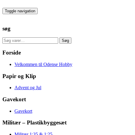
Skip
to
Toggle navigation
the
content
søg
Søg
Søg
efter:
Forside
Velkommen til Odense Hobby
Papir og Klip
Advent og Jul
Gavekort
Gavekort
Militær – Plastikbyggesæt
Militær 1:35 & 1:25