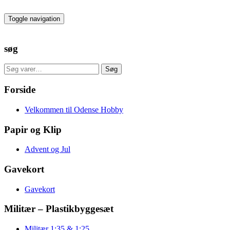
Skip
to
Toggle navigation
the
content
søg
Søg
Søg
efter:
Forside
Velkommen til Odense Hobby
Papir og Klip
Advent og Jul
Gavekort
Gavekort
Militær – Plastikbyggesæt
Militær 1:35 & 1:25