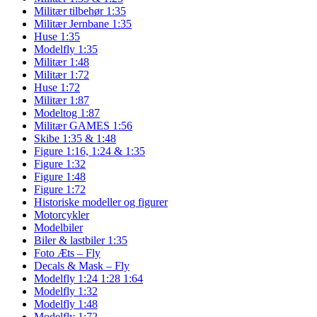
Militær tilbehør 1:35
Militær Jernbane 1:35
Huse 1:35
Modelfly 1:35
Militær 1:48
Militær 1:72
Huse 1:72
Militær 1:87
Modeltog 1:87
Militær GAMES 1:56
Skibe 1:35 & 1:48
Figure 1:16, 1:24 & 1:35
Figure 1:32
Figure 1:48
Figure 1:72
Historiske modeller og figurer
Motorcykler
Modelbiler
Biler & lastbiler 1:35
Foto Æts – Fly
Decals & Mask – Fly
Modelfly 1:24 1:28 1:64
Modelfly 1:32
Modelfly 1:48
Modelfly 1:72