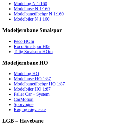
Modeltog N 1:160
Modelhuse N 1:160
Modelbanetilbehør N 1:160
Modelbiler N 1:160
Modeljernbane Smalspor
Peco HOm
Roco Smalspor H0e
Tillig Smalspor HOm
Modeljernbane HO
Modeltog HO
Modelhuse HO 1:87
Modelbanetilbebør HO 1:87
Modelbiler HO 1:87
Faller Car – System
CarMotion
Sporvogne
Røg og røgvæske
LGB – Havebane