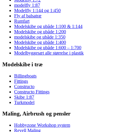
modelfly 1:87
Modelfly 1:144 og 1:450
Fly af balsatræ
Rumfart
Modelskibe og ubåde 1:100 & 1:144
Modelskibe og ubåde 1:200
modelskibe og ubåde 1:350
Modelskibe og ubåde 1:400
Modelskibe og ubåde 1:600 – 1:700
Modelbyggesæt alle størrelse i plastik
Modelskibe i træ
Billingboats
Fittings
Constructo
Constructo Fittings
Skibe 1:87
Turkmodel
Maling, Airbrush og pensler
Hobbyzone Workshop system
Revell Maling