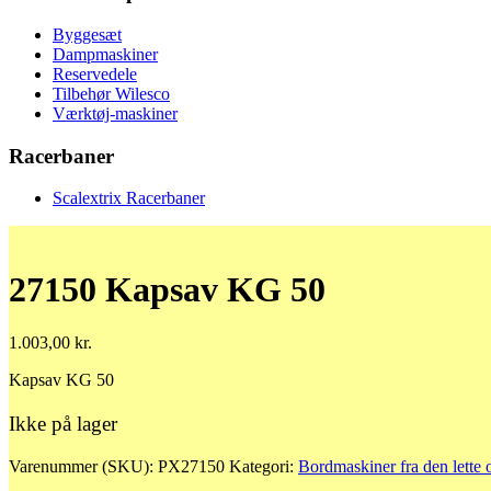
Byggesæt
Dampmaskiner
Reservedele
Tilbehør Wilesco
Værktøj-maskiner
Racerbaner
Scalextrix Racerbaner
27150 Kapsav KG 50
1.003,00
kr.
Kapsav KG 50
Ikke på lager
Varenummer (SKU):
PX27150
Kategori:
Bordmaskiner fra den lette 