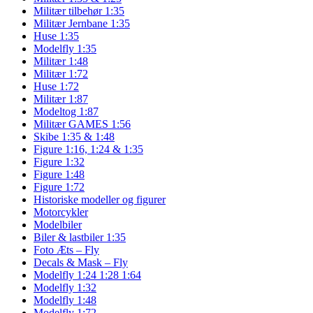
Militær tilbehør 1:35
Militær Jernbane 1:35
Huse 1:35
Modelfly 1:35
Militær 1:48
Militær 1:72
Huse 1:72
Militær 1:87
Modeltog 1:87
Militær GAMES 1:56
Skibe 1:35 & 1:48
Figure 1:16, 1:24 & 1:35
Figure 1:32
Figure 1:48
Figure 1:72
Historiske modeller og figurer
Motorcykler
Modelbiler
Biler & lastbiler 1:35
Foto Æts – Fly
Decals & Mask – Fly
Modelfly 1:24 1:28 1:64
Modelfly 1:32
Modelfly 1:48
Modelfly 1:72