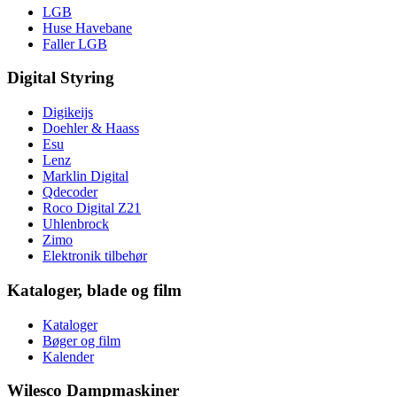
LGB
Huse Havebane
Faller LGB
Digital Styring
Digikeijs
Doehler & Haass
Esu
Lenz
Marklin Digital
Qdecoder
Roco Digital Z21
Uhlenbrock
Zimo
Elektronik tilbehør
Kataloger, blade og film
Kataloger
Bøger og film
Kalender
Wilesco Dampmaskiner