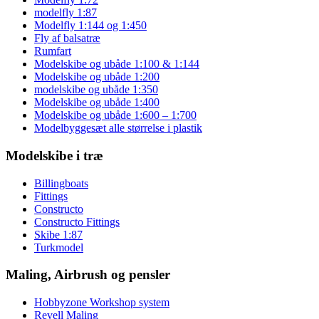
modelfly 1:87
Modelfly 1:144 og 1:450
Fly af balsatræ
Rumfart
Modelskibe og ubåde 1:100 & 1:144
Modelskibe og ubåde 1:200
modelskibe og ubåde 1:350
Modelskibe og ubåde 1:400
Modelskibe og ubåde 1:600 – 1:700
Modelbyggesæt alle størrelse i plastik
Modelskibe i træ
Billingboats
Fittings
Constructo
Constructo Fittings
Skibe 1:87
Turkmodel
Maling, Airbrush og pensler
Hobbyzone Workshop system
Revell Maling