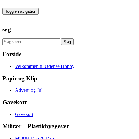
Skip
to
Toggle navigation
the
content
søg
Søg
Søg
efter:
Forside
Velkommen til Odense Hobby
Papir og Klip
Advent og Jul
Gavekort
Gavekort
Militær – Plastikbyggesæt
Militær 1:35 & 1:25