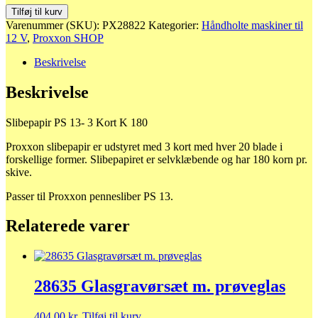
28822
Tilføj til kurv
Slibepapir
Varenummer (SKU):
PX28822
Kategorier:
Håndholte maskiner til
PS
12 V
,
Proxxon SHOP
13-
3
Beskrivelse
Kort
K
Beskrivelse
180
antal
Slibepapir PS 13- 3 Kort K 180
Proxxon slibepapir er udstyret med 3 kort med hver 20 blade i
forskellige former. Slibepapiret er selvklæbende og har 180 korn pr.
skive.
Passer til Proxxon pennesliber PS 13.
Relaterede varer
28635 Glasgravørsæt m. prøveglas
404,00
kr.
Tilføj til kurv