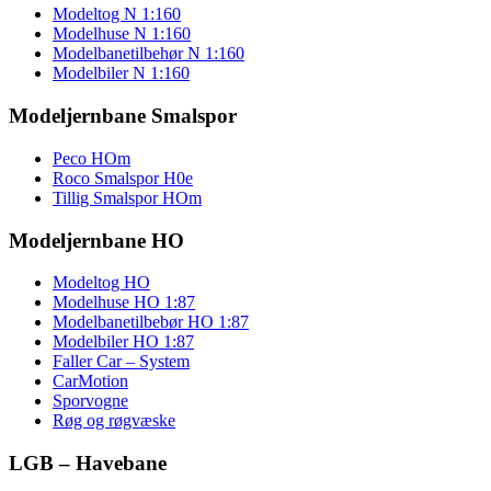
Modeltog N 1:160
Modelhuse N 1:160
Modelbanetilbehør N 1:160
Modelbiler N 1:160
Modeljernbane Smalspor
Peco HOm
Roco Smalspor H0e
Tillig Smalspor HOm
Modeljernbane HO
Modeltog HO
Modelhuse HO 1:87
Modelbanetilbebør HO 1:87
Modelbiler HO 1:87
Faller Car – System
CarMotion
Sporvogne
Røg og røgvæske
LGB – Havebane