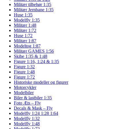
Militær tilbehør 1:35
Militær Jernbane 1:35
Huse 1:35
Modelfly 1:35
Militær 1:48
Militær 1:72
Huse 1:72
Militær 1:87
Modeltog 1:87
Militær GAMES 1:56
Skibe 1:35 & 1:48
Figure 1:16, 1:24 & 1:35
Figure 1:32
Figure 1:48
Figure 1:72
Historiske modeller og figurer
Motorcykler
Modelbiler
Biler & lastbiler 1:35
Foto Æts – Fly
Decals & Mask – Fly
Modelfly 1:24 1:28 1:64
Modelfly 1:32
Modelfly 1:48
Modelfly 1:72