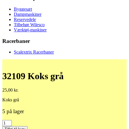
Byggesæt
Dampmaskiner
Reservedele
Tilbehør Wilesco
Værktøj-maskiner
Racerbaner
Scalextrix Racerbaner
32109 Koks grå
25,00
kr.
Koks grå
5 på lager
32109
Koks