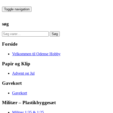
Skip
to
Toggle navigation
the
content
søg
Søg
Søg
efter:
Forside
Velkommen til Odense Hobby
Papir og Klip
Advent og Jul
Gavekort
Gavekort
Militær – Plastikbyggesæt
Militær 1:35 & 1:25