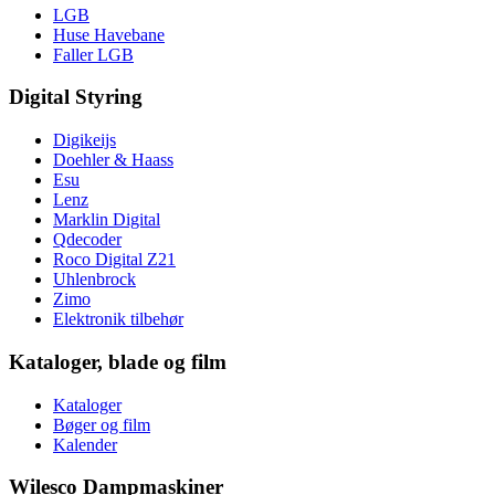
LGB
Huse Havebane
Faller LGB
Digital Styring
Digikeijs
Doehler & Haass
Esu
Lenz
Marklin Digital
Qdecoder
Roco Digital Z21
Uhlenbrock
Zimo
Elektronik tilbehør
Kataloger, blade og film
Kataloger
Bøger og film
Kalender
Wilesco Dampmaskiner