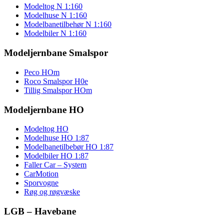
Modeltog N 1:160
Modelhuse N 1:160
Modelbanetilbehør N 1:160
Modelbiler N 1:160
Modeljernbane Smalspor
Peco HOm
Roco Smalspor H0e
Tillig Smalspor HOm
Modeljernbane HO
Modeltog HO
Modelhuse HO 1:87
Modelbanetilbebør HO 1:87
Modelbiler HO 1:87
Faller Car – System
CarMotion
Sporvogne
Røg og røgvæske
LGB – Havebane