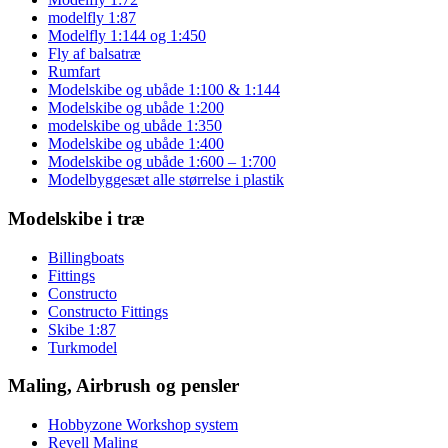
modelfly 1:87
Modelfly 1:144 og 1:450
Fly af balsatræ
Rumfart
Modelskibe og ubåde 1:100 & 1:144
Modelskibe og ubåde 1:200
modelskibe og ubåde 1:350
Modelskibe og ubåde 1:400
Modelskibe og ubåde 1:600 – 1:700
Modelbyggesæt alle størrelse i plastik
Modelskibe i træ
Billingboats
Fittings
Constructo
Constructo Fittings
Skibe 1:87
Turkmodel
Maling, Airbrush og pensler
Hobbyzone Workshop system
Revell Maling