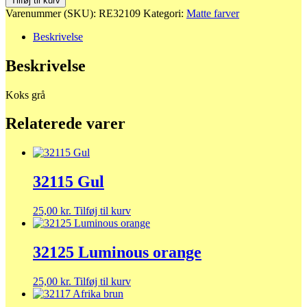
Tilføj til kurv
grå
Varenummer (SKU):
RE32109
Kategori:
Matte farver
antal
Beskrivelse
Beskrivelse
Koks grå
Relaterede varer
32115 Gul
25,00
kr.
Tilføj til kurv
32125 Luminous orange
25,00
kr.
Tilføj til kurv