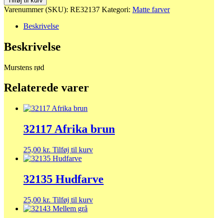
Tilføj til kurv
rød
Varenummer (SKU):
RE32137
Kategori:
Matte farver
antal
Beskrivelse
Beskrivelse
Murstens rød
Relaterede varer
32117 Afrika brun
25,00
kr.
Tilføj til kurv
32135 Hudfarve
25,00
kr.
Tilføj til kurv