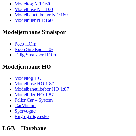
Modeltog N 1:160
Modelhuse N 1:160
Modelbanetilbehør N 1:160
Modelbiler N 1:160
Modeljernbane Smalspor
Peco HOm
Roco Smalspor H0e
Tillig Smalspor HOm
Modeljernbane HO
Modeltog HO
Modelhuse HO 1:87
Modelbanetilbebør HO 1:87
Modelbiler HO 1:87
Faller Car – System
CarMotion
Sporvogne
Røg og røgvæske
LGB – Havebane