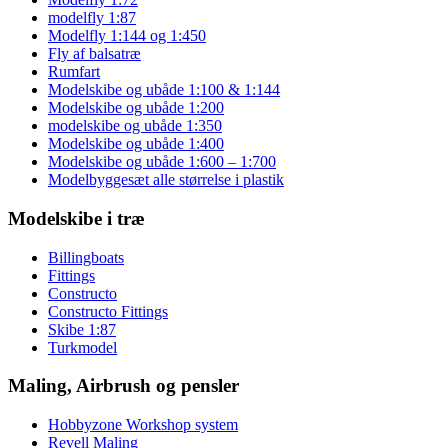
modelfly 1:87
Modelfly 1:144 og 1:450
Fly af balsatræ
Rumfart
Modelskibe og ubåde 1:100 & 1:144
Modelskibe og ubåde 1:200
modelskibe og ubåde 1:350
Modelskibe og ubåde 1:400
Modelskibe og ubåde 1:600 – 1:700
Modelbyggesæt alle størrelse i plastik
Modelskibe i træ
Billingboats
Fittings
Constructo
Constructo Fittings
Skibe 1:87
Turkmodel
Maling, Airbrush og pensler
Hobbyzone Workshop system
Revell Maling