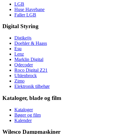
LGB
Huse Havebane
Faller LGB
Digital Styring
Digikeijs
Doehler & Haass
Esu
Lenz
Marklin Digital
Qdecoder
Roco Digital Z21
Uhlenbrock
Zimo
Elektronik tilbehør
Kataloger, blade og film
Kataloger
Bøger og film
Kalender
Wilesco Dampmaskiner