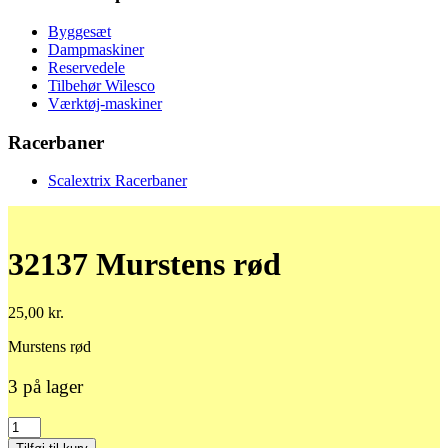
Byggesæt
Dampmaskiner
Reservedele
Tilbehør Wilesco
Værktøj-maskiner
Racerbaner
Scalextrix Racerbaner
32137 Murstens rød
25,00
kr.
Murstens rød
3 på lager
32137
Murstens