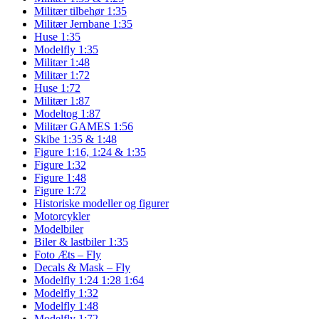
Militær tilbehør 1:35
Militær Jernbane 1:35
Huse 1:35
Modelfly 1:35
Militær 1:48
Militær 1:72
Huse 1:72
Militær 1:87
Modeltog 1:87
Militær GAMES 1:56
Skibe 1:35 & 1:48
Figure 1:16, 1:24 & 1:35
Figure 1:32
Figure 1:48
Figure 1:72
Historiske modeller og figurer
Motorcykler
Modelbiler
Biler & lastbiler 1:35
Foto Æts – Fly
Decals & Mask – Fly
Modelfly 1:24 1:28 1:64
Modelfly 1:32
Modelfly 1:48
Modelfly 1:72