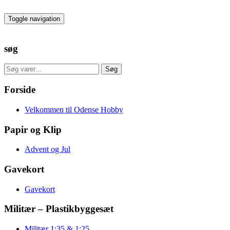
Skip
to
Toggle navigation
the
content
søg
Søg
Søg
efter:
Forside
Velkommen til Odense Hobby
Papir og Klip
Advent og Jul
Gavekort
Gavekort
Militær – Plastikbyggesæt
Militær 1:35 & 1:25