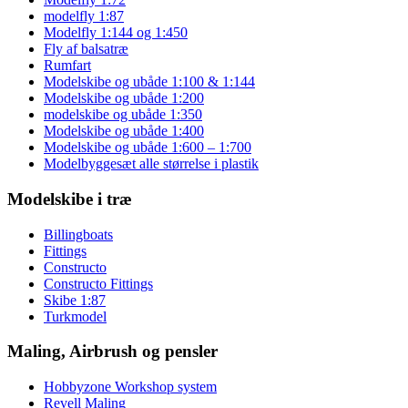
modelfly 1:87
Modelfly 1:144 og 1:450
Fly af balsatræ
Rumfart
Modelskibe og ubåde 1:100 & 1:144
Modelskibe og ubåde 1:200
modelskibe og ubåde 1:350
Modelskibe og ubåde 1:400
Modelskibe og ubåde 1:600 – 1:700
Modelbyggesæt alle størrelse i plastik
Modelskibe i træ
Billingboats
Fittings
Constructo
Constructo Fittings
Skibe 1:87
Turkmodel
Maling, Airbrush og pensler
Hobbyzone Workshop system
Revell Maling