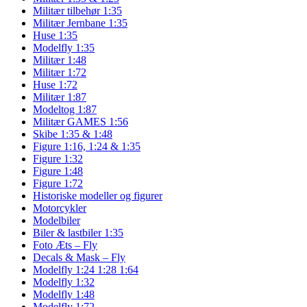
Militær tilbehør 1:35
Militær Jernbane 1:35
Huse 1:35
Modelfly 1:35
Militær 1:48
Militær 1:72
Huse 1:72
Militær 1:87
Modeltog 1:87
Militær GAMES 1:56
Skibe 1:35 & 1:48
Figure 1:16, 1:24 & 1:35
Figure 1:32
Figure 1:48
Figure 1:72
Historiske modeller og figurer
Motorcykler
Modelbiler
Biler & lastbiler 1:35
Foto Æts – Fly
Decals & Mask – Fly
Modelfly 1:24 1:28 1:64
Modelfly 1:32
Modelfly 1:48
Modelfly 1:72