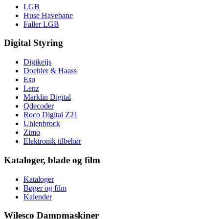
LGB
Huse Havebane
Faller LGB
Digital Styring
Digikeijs
Doehler & Haass
Esu
Lenz
Marklin Digital
Qdecoder
Roco Digital Z21
Uhlenbrock
Zimo
Elektronik tilbehør
Kataloger, blade og film
Kataloger
Bøger og film
Kalender
Wilesco Dampmaskiner