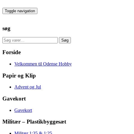
Skip
to
Toggle navigation
the
content
søg
Søg
Søg
efter:
Forside
Velkommen til Odense Hobby
Papir og Klip
Advent og Jul
Gavekort
Gavekort
Militær – Plastikbyggesæt
Militær 1:35 & 1:25