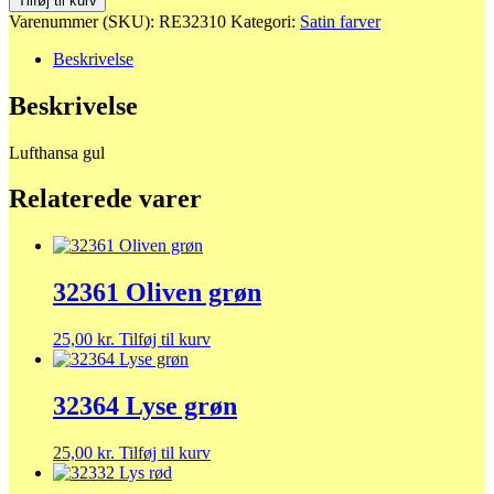
Tilføj til kurv
gul
Varenummer (SKU):
RE32310
Kategori:
Satin farver
antal
Beskrivelse
Beskrivelse
Lufthansa gul
Relaterede varer
32361 Oliven grøn
25,00
kr.
Tilføj til kurv
32364 Lyse grøn
25,00
kr.
Tilføj til kurv