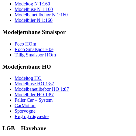
Modeltog N 1:160
Modelhuse N 1:160
Modelbanetilbehør N 1:160
Modelbiler N 1:160
Modeljernbane Smalspor
Peco HOm
Roco Smalspor H0e
Tillig Smalspor HOm
Modeljernbane HO
Modeltog HO
Modelhuse HO 1:87
Modelbanetilbebør HO 1:87
Modelbiler HO 1:87
Faller Car – System
CarMotion
Sporvogne
Røg og røgvæske
LGB – Havebane