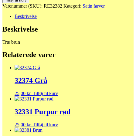
Tilføj til kurv
brun
Varenummer (SKU):
RE32382
Kategori:
Satin farver
antal
Beskrivelse
Beskrivelse
Træ brun
Relaterede varer
32374 Grå
25,00
kr.
Tilføj til kurv
32331 Purpur rød
25,00
kr.
Tilføj til kurv