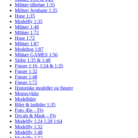
Militær tilbehør 1:35
Militær Jernbane 1:35
Huse 1:35
Modelfly 1:35
Militær 1:48
Militær 1:72
Huse 1:72
Militær 1:87
Modeltog 1:87
Militær GAMES 1:56
Skibe 1:35 & 1:48
Figure 1:16, 1:24 & 1:35
Figure 1:32
Figure 1:48
Figure 1:72
Historiske modeller og figurer
Motorcykler
Modelbiler
Biler & lastbiler 1:35
Foto Æts – Fly
Decals & Mask – Fly
Modelfly 1:24 1:28 1:64
Modelfly 1:32
Modelfly 1:48
Modelfly 1:72