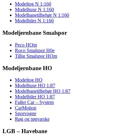
Modeltog N 1:160
Modelhuse N 1:160
Modelbanetilbehør N 1:160
Modelbiler N 1:160
Modeljernbane Smalspor
Peco HOm
Roco Smalspor H0e
Tillig Smalspor HOm
Modeljernbane HO
Modeltog HO
Modelhuse HO 1:87
Modelbanetilbebør HO 1:87
Modelbiler HO 1:87
Faller Car – System
CarMotion
Sporvogne
Røg og røgvæske
LGB – Havebane