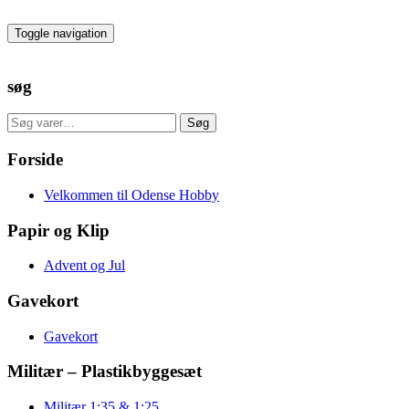
Skip
to
Toggle navigation
the
content
søg
Søg
Søg
efter:
Forside
Velkommen til Odense Hobby
Papir og Klip
Advent og Jul
Gavekort
Gavekort
Militær – Plastikbyggesæt
Militær 1:35 & 1:25