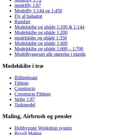
modelfly 1:87
Modelfly 1:144 og 1:450
Fly af balsatræ
Rumfart
Modelskibe og ubåde 1:100 & 1:144
Modelskibe og ubåde 1:200
modelskibe og ubåde 1:350
Modelskibe og ubåde 1:400
Modelskibe og ubåde 1:600 – 1:700
Modelbyggesæt alle størrelse i plastik
Modelskibe i træ
Billingboats
Fittings
Constructo
Constructo Fittings
Skibe 1:87
Turkmodel
Maling, Airbrush og pensler
Hobbyzone Workshop system
Revell Maling