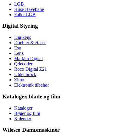
LGB
Huse Havebane
Faller LGB
Digital Styring
Digikeijs
Doehler & Haass
Esu
Lenz
Marklin Digital
Qdecoder
Roco Digital Z21
Uhlenbrock
Zimo
Elektronik tilbehør
Kataloger, blade og film
Kataloger
Bøger og film
Kalender
Wilesco Dampmaskiner