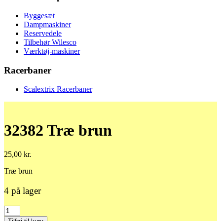
Byggesæt
Dampmaskiner
Reservedele
Tilbehør Wilesco
Værktøj-maskiner
Racerbaner
Scalextrix Racerbaner
32382 Træ brun
25,00
kr.
Træ brun
4 på lager
32382
Træ