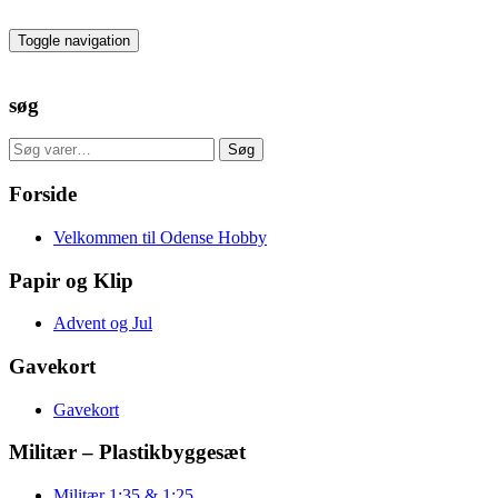
Skip
to
Toggle navigation
the
content
søg
Søg
Søg
efter:
Forside
Velkommen til Odense Hobby
Papir og Klip
Advent og Jul
Gavekort
Gavekort
Militær – Plastikbyggesæt
Militær 1:35 & 1:25