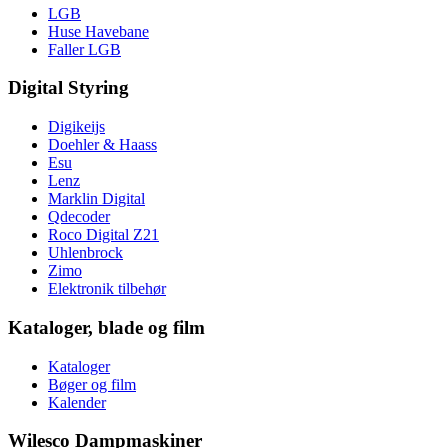
LGB
Huse Havebane
Faller LGB
Digital Styring
Digikeijs
Doehler & Haass
Esu
Lenz
Marklin Digital
Qdecoder
Roco Digital Z21
Uhlenbrock
Zimo
Elektronik tilbehør
Kataloger, blade og film
Kataloger
Bøger og film
Kalender
Wilesco Dampmaskiner