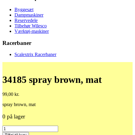
Byggesæt
Dampmaskiner
Reservedele
Tilbehør Wilesco
Værktøj-maskiner
Racerbaner
Scalextrix Racerbaner
34185 spray brown, mat
99,00
kr.
spray brown, mat
0 på lager
34185
spray