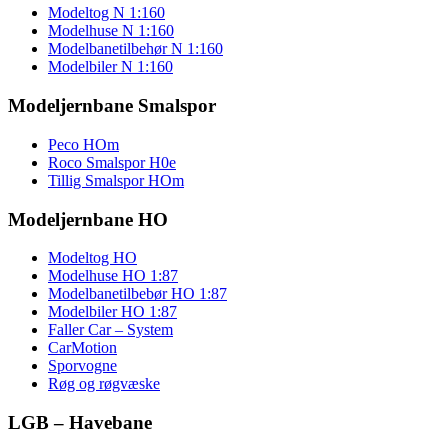
Modeltog N 1:160
Modelhuse N 1:160
Modelbanetilbehør N 1:160
Modelbiler N 1:160
Modeljernbane Smalspor
Peco HOm
Roco Smalspor H0e
Tillig Smalspor HOm
Modeljernbane HO
Modeltog HO
Modelhuse HO 1:87
Modelbanetilbebør HO 1:87
Modelbiler HO 1:87
Faller Car – System
CarMotion
Sporvogne
Røg og røgvæske
LGB – Havebane