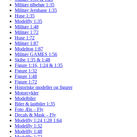
Militær tilbehør 1:35
Militær Jernbane 1:35
Huse 1:35
Modelfly 1:35
Militær 1:48
Militær 1:72
Huse 1:72
Militær 1:87
Modeltog 1:87
Militær GAMES 1:56
Skibe 1:35 & 1:48
Figure 1:16, 1:24 & 1:35
Figure 1:32
Figure 1:48
Figure 1:72
Historiske modeller og figurer
Motorcykler
Modelbiler
Biler & lastbiler 1:35
Foto Æts – Fly
Decals & Mask – Fly
Modelfly 1:24 1:28 1:64
Modelfly 1:32
Modelfly 1:48
Modelfly 1:72