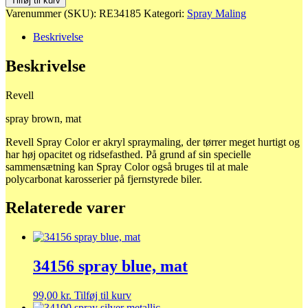
Tilføj til kurv
brown,
Varenummer (SKU):
RE34185
Kategori:
Spray Maling
mat
antal
Beskrivelse
Beskrivelse
Revell
spray brown, mat
Revell Spray Color er akryl spraymaling, der tørrer meget hurtigt og
har høj opacitet og ridsefasthed. På grund af sin specielle
sammensætning kan Spray Color også bruges til at male
polycarbonat karosserier på fjernstyrede biler.
Relaterede varer
34156 spray blue, mat
99,00
kr.
Tilføj til kurv