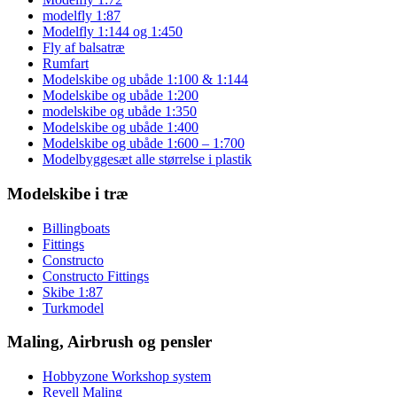
modelfly 1:87
Modelfly 1:144 og 1:450
Fly af balsatræ
Rumfart
Modelskibe og ubåde 1:100 & 1:144
Modelskibe og ubåde 1:200
modelskibe og ubåde 1:350
Modelskibe og ubåde 1:400
Modelskibe og ubåde 1:600 – 1:700
Modelbyggesæt alle størrelse i plastik
Modelskibe i træ
Billingboats
Fittings
Constructo
Constructo Fittings
Skibe 1:87
Turkmodel
Maling, Airbrush og pensler
Hobbyzone Workshop system
Revell Maling