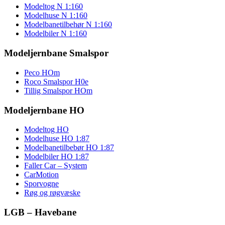
Modeltog N 1:160
Modelhuse N 1:160
Modelbanetilbehør N 1:160
Modelbiler N 1:160
Modeljernbane Smalspor
Peco HOm
Roco Smalspor H0e
Tillig Smalspor HOm
Modeljernbane HO
Modeltog HO
Modelhuse HO 1:87
Modelbanetilbebør HO 1:87
Modelbiler HO 1:87
Faller Car – System
CarMotion
Sporvogne
Røg og røgvæske
LGB – Havebane