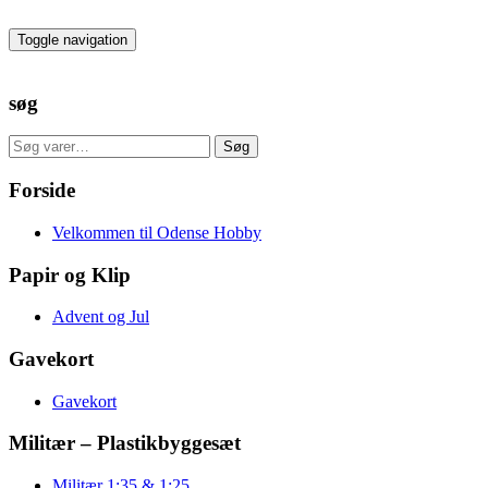
Skip
to
Toggle navigation
the
content
søg
Søg
Søg
efter:
Forside
Velkommen til Odense Hobby
Papir og Klip
Advent og Jul
Gavekort
Gavekort
Militær – Plastikbyggesæt
Militær 1:35 & 1:25