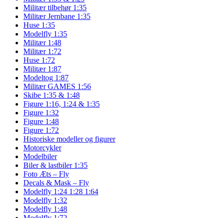
Militær tilbehør 1:35
Militær Jernbane 1:35
Huse 1:35
Modelfly 1:35
Militær 1:48
Militær 1:72
Huse 1:72
Militær 1:87
Modeltog 1:87
Militær GAMES 1:56
Skibe 1:35 & 1:48
Figure 1:16, 1:24 & 1:35
Figure 1:32
Figure 1:48
Figure 1:72
Historiske modeller og figurer
Motorcykler
Modelbiler
Biler & lastbiler 1:35
Foto Æts – Fly
Decals & Mask – Fly
Modelfly 1:24 1:28 1:64
Modelfly 1:32
Modelfly 1:48
Modelfly 1:72