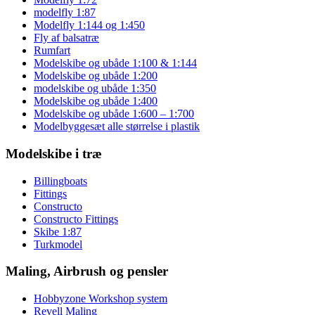
modelfly 1:87
Modelfly 1:144 og 1:450
Fly af balsatræ
Rumfart
Modelskibe og ubåde 1:100 & 1:144
Modelskibe og ubåde 1:200
modelskibe og ubåde 1:350
Modelskibe og ubåde 1:400
Modelskibe og ubåde 1:600 – 1:700
Modelbyggesæt alle størrelse i plastik
Modelskibe i træ
Billingboats
Fittings
Constructo
Constructo Fittings
Skibe 1:87
Turkmodel
Maling, Airbrush og pensler
Hobbyzone Workshop system
Revell Maling