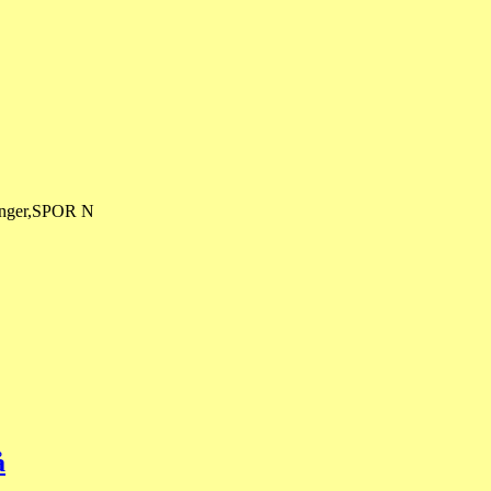
ringer,SPOR N
å