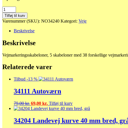
34240
Vejmarkeringsskabeloner
Tilføj til kurv
antal
Varenummer (SKU):
NO34240
Kategori:
Veje
Beskrivelse
Beskrivelse
Vejmarkeringsskabeloner, 5 skabeloner med 38 forskellige vejmarke
Relaterede varer
Tilbud -13 %
34111 Autoværn
Den
Den
79,00
kr.
69,00
kr.
Tilføj til kurv
oprindelige
aktuelle
pris
pris
var:
er:
34204 Landevej kurve 40 mm bred, gr
79,00 kr..
69,00 kr..