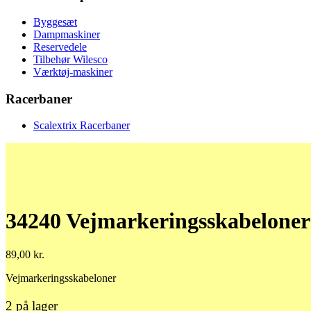
Byggesæt
Dampmaskiner
Reservedele
Tilbehør Wilesco
Værktøj-maskiner
Racerbaner
Scalextrix Racerbaner
34240 Vejmarkeringsskabeloner
89,00
kr.
Vejmarkeringsskabeloner
2 på lager