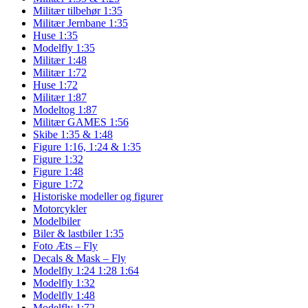
Militær tilbehør 1:35
Militær Jernbane 1:35
Huse 1:35
Modelfly 1:35
Militær 1:48
Militær 1:72
Huse 1:72
Militær 1:87
Modeltog 1:87
Militær GAMES 1:56
Skibe 1:35 & 1:48
Figure 1:16, 1:24 & 1:35
Figure 1:32
Figure 1:48
Figure 1:72
Historiske modeller og figurer
Motorcykler
Modelbiler
Biler & lastbiler 1:35
Foto Æts – Fly
Decals & Mask – Fly
Modelfly 1:24 1:28 1:64
Modelfly 1:32
Modelfly 1:48
Modelfly 1:72