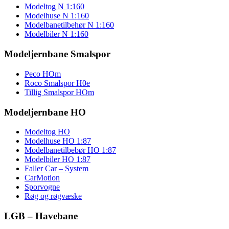
Modeltog N 1:160
Modelhuse N 1:160
Modelbanetilbehør N 1:160
Modelbiler N 1:160
Modeljernbane Smalspor
Peco HOm
Roco Smalspor H0e
Tillig Smalspor HOm
Modeljernbane HO
Modeltog HO
Modelhuse HO 1:87
Modelbanetilbebør HO 1:87
Modelbiler HO 1:87
Faller Car – System
CarMotion
Sporvogne
Røg og røgvæske
LGB – Havebane