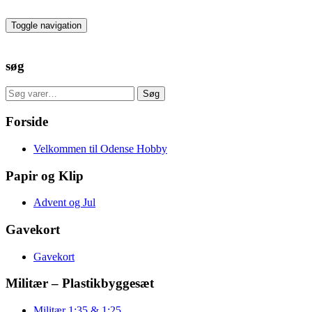
Skip
to
Toggle navigation
the
content
søg
Søg
Søg
efter:
Forside
Velkommen til Odense Hobby
Papir og Klip
Advent og Jul
Gavekort
Gavekort
Militær – Plastikbyggesæt
Militær 1:35 & 1:25