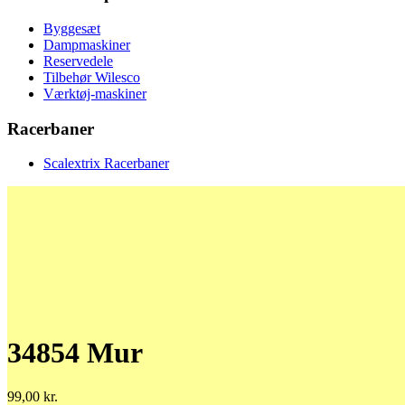
Byggesæt
Dampmaskiner
Reservedele
Tilbehør Wilesco
Værktøj-maskiner
Racerbaner
Scalextrix Racerbaner
34854 Mur
99,00
kr.