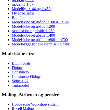
modelfly 1:87
Modelfly 1:144 og 1:450
Fly af balsatræ
Rumfart
Modelskibe og ubåde 1:100 & 1:144
Modelskibe og ubåde 1:200
modelskibe og ubåde 1:350
Modelskibe og ubåde 1:400
Modelskibe og ubåde 1:600 – 1:700
Modelbyggesæt alle størrelse i plastik
Modelskibe i træ
Billingboats
Fittings
Constructo
Constructo Fittings
Skibe 1:87
Turkmodel
Maling, Airbrush og pensler
Hobbyzone Workshop system
Revell Maling