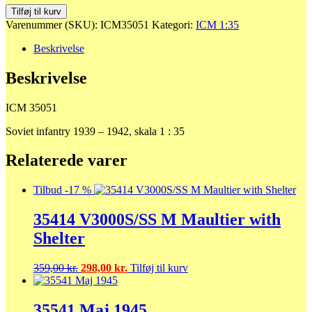
35051
Tilføj til kurv
Soviet
Varenummer (SKU):
ICM35051
Kategori:
ICM 1:35
infantry
1939
Beskrivelse
-
1942
Beskrivelse
antal
ICM 35051
Soviet infantry 1939 – 1942, skala 1 : 35
Relaterede varer
Tilbud -17 %
35414 V3000S/SS M Maultier with
Shelter
Den
Den
359,00
kr.
298,00
kr.
Tilføj til kurv
oprindelige
aktuelle
pris
pris
var:
er:
35541 Maj 1945