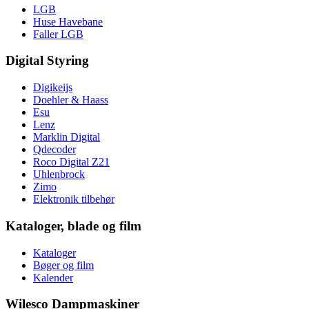
LGB
Huse Havebane
Faller LGB
Digital Styring
Digikeijs
Doehler & Haass
Esu
Lenz
Marklin Digital
Qdecoder
Roco Digital Z21
Uhlenbrock
Zimo
Elektronik tilbehør
Kataloger, blade og film
Kataloger
Bøger og film
Kalender
Wilesco Dampmaskiner