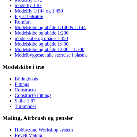
modelfly 1:87
Modelfly 1:144 og 1:450
Fly af balsatræ
Rumfart
Modelskibe og ubåde 1:100 & 1:144
Modelskibe og ubåde 1:200
modelskibe og ubåde 1:350
Modelskibe og ubåde 1:400
Modelskibe og ubåde 1:600 – 1:700
Modelbyggesæt alle størrelse i plastik
Modelskibe i træ
Billingboats
Fittings
Constructo
Constructo Fittings
Skibe 1:87
Turkmodel
Maling, Airbrush og pensler
Hobbyzone Workshop system
Revell Maling