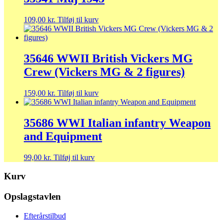
359,00 kr..
298,00 kr..
109,00
kr.
Tilføj til kurv
35646 WWII British Vickers MG
Crew (Vickers MG & 2 figures)
159,00
kr.
Tilføj til kurv
35686 WWI Italian infantry Weapon
and Equipment
99,00
kr.
Tilføj til kurv
Kurv
Opslagstavlen
Efterårstilbud