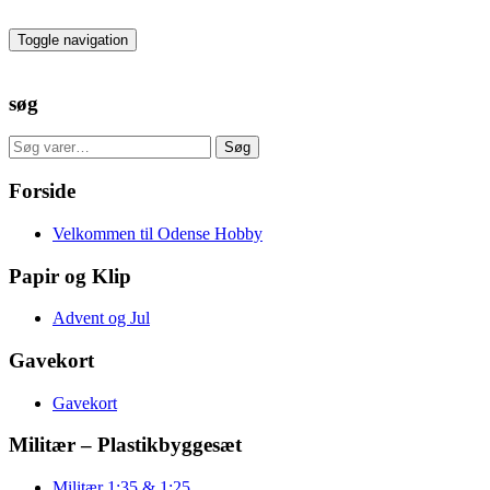
Skip
to
Toggle navigation
the
content
søg
Søg
Søg
efter:
Forside
Velkommen til Odense Hobby
Papir og Klip
Advent og Jul
Gavekort
Gavekort
Militær – Plastikbyggesæt
Militær 1:35 & 1:25