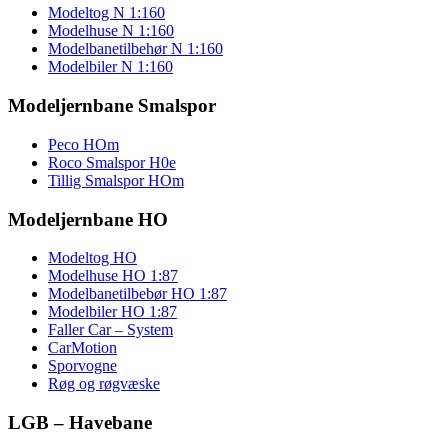
Modeltog N 1:160
Modelhuse N 1:160
Modelbanetilbehør N 1:160
Modelbiler N 1:160
Modeljernbane Smalspor
Peco HOm
Roco Smalspor H0e
Tillig Smalspor HOm
Modeljernbane HO
Modeltog HO
Modelhuse HO 1:87
Modelbanetilbebør HO 1:87
Modelbiler HO 1:87
Faller Car – System
CarMotion
Sporvogne
Røg og røgvæske
LGB – Havebane