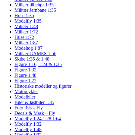
Militær tilbehør 1:35
Militær Jernbane 1:35
Huse 1:35
Modelfly 1:35
Militær 1:48
Militær 1:72
Huse 1:72
Militær 1:87
Modeltog 1:87
Militær GAMES 1:56
Skibe 1:35 & 1:48
Figure 1:16, 1:24 & 1:35
Figure 1:32
Figure 1:48
Figure 1:72
Historiske modeller og figurer
Motorcykler
Modelbiler
Biler & lastbiler 1:35
Foto Æts – Fly
Decals & Mask – Fly
Modelfly 1:24 1:28 1:64
Modelfly 1:32
Modelfly 1:48
Modelfly 1:72