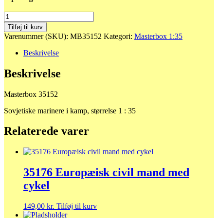
35152
Sovjetiske
Tilføj til kurv
marinere
Varenummer (SKU):
MB35152
Kategori:
Masterbox 1:35
i
kamp
Beskrivelse
antal
Beskrivelse
Masterbox 35152
Sovjetiske marinere i kamp, størrelse 1 : 35
Relaterede varer
35176 Europæisk civil mand med
cykel
149,00
kr.
Tilføj til kurv