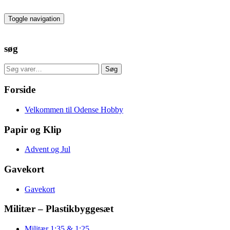
Skip
to
Toggle navigation
the
content
søg
Søg
Søg
efter:
Forside
Velkommen til Odense Hobby
Papir og Klip
Advent og Jul
Gavekort
Gavekort
Militær – Plastikbyggesæt
Militær 1:35 & 1:25