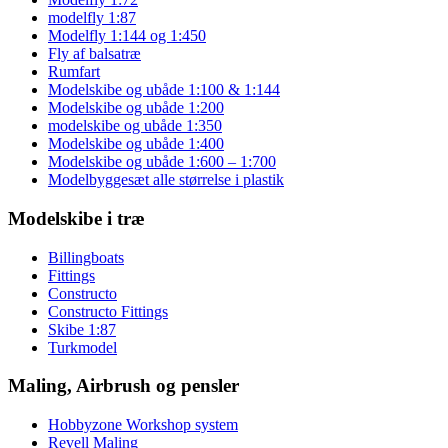
modelfly 1:87
Modelfly 1:144 og 1:450
Fly af balsatræ
Rumfart
Modelskibe og ubåde 1:100 & 1:144
Modelskibe og ubåde 1:200
modelskibe og ubåde 1:350
Modelskibe og ubåde 1:400
Modelskibe og ubåde 1:600 – 1:700
Modelbyggesæt alle størrelse i plastik
Modelskibe i træ
Billingboats
Fittings
Constructo
Constructo Fittings
Skibe 1:87
Turkmodel
Maling, Airbrush og pensler
Hobbyzone Workshop system
Revell Maling