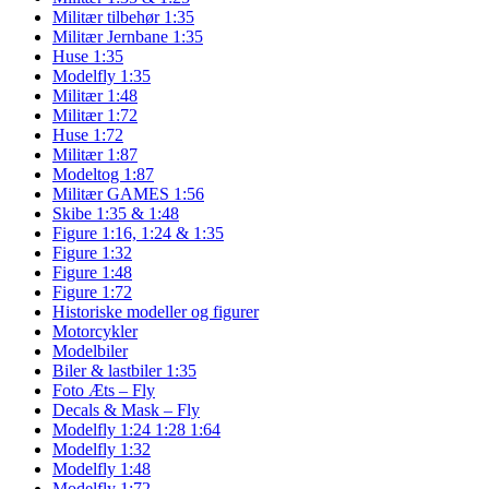
Militær tilbehør 1:35
Militær Jernbane 1:35
Huse 1:35
Modelfly 1:35
Militær 1:48
Militær 1:72
Huse 1:72
Militær 1:87
Modeltog 1:87
Militær GAMES 1:56
Skibe 1:35 & 1:48
Figure 1:16, 1:24 & 1:35
Figure 1:32
Figure 1:48
Figure 1:72
Historiske modeller og figurer
Motorcykler
Modelbiler
Biler & lastbiler 1:35
Foto Æts – Fly
Decals & Mask – Fly
Modelfly 1:24 1:28 1:64
Modelfly 1:32
Modelfly 1:48
Modelfly 1:72