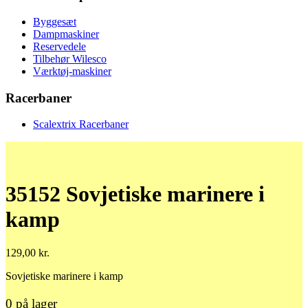
Byggesæt
Dampmaskiner
Reservedele
Tilbehør Wilesco
Værktøj-maskiner
Racerbaner
Scalextrix Racerbaner
35152 Sovjetiske marinere i
kamp
129,00
kr.
Sovjetiske marinere i kamp
0 på lager