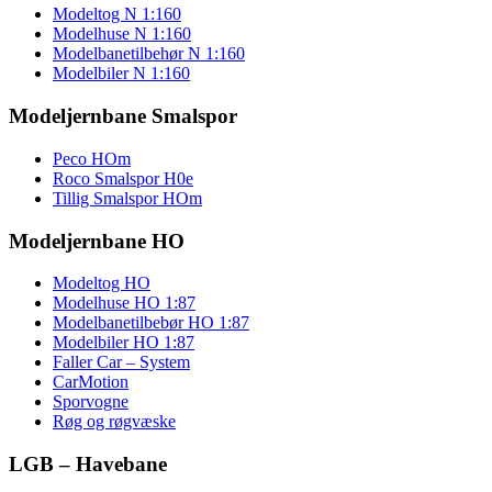
Modeltog N 1:160
Modelhuse N 1:160
Modelbanetilbehør N 1:160
Modelbiler N 1:160
Modeljernbane Smalspor
Peco HOm
Roco Smalspor H0e
Tillig Smalspor HOm
Modeljernbane HO
Modeltog HO
Modelhuse HO 1:87
Modelbanetilbebør HO 1:87
Modelbiler HO 1:87
Faller Car – System
CarMotion
Sporvogne
Røg og røgvæske
LGB – Havebane