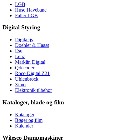
LGB
Huse Havebane
Faller LGB
Digital Styring
Digikeijs
Doehler & Haass
Esu
Lenz
Marklin Digital
Qdecoder
Roco Digital Z21
Uhlenbrock
Zimo
Elektronik tilbehør
Kataloger, blade og film
Kataloger
Bøger og film
Kalender
Wilesco Dampmaskiner