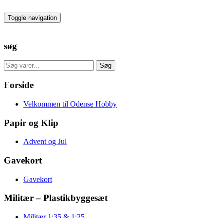
Skip
to
Toggle navigation
the
content
søg
Søg
Søg
efter:
Forside
Velkommen til Odense Hobby
Papir og Klip
Advent og Jul
Gavekort
Gavekort
Militær – Plastikbyggesæt
Militær 1:35 & 1:25