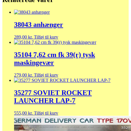
38043 anhænger
289,00
kr.
Tilføj til kurv
35104 7,62 cm fk 39(r) tysk
maskingevær
279,00
kr.
Tilføj til kurv
35277 SOVIET ROCKET
LAUNCHER LAP-7
555,00
kr.
Tilføj til kurv