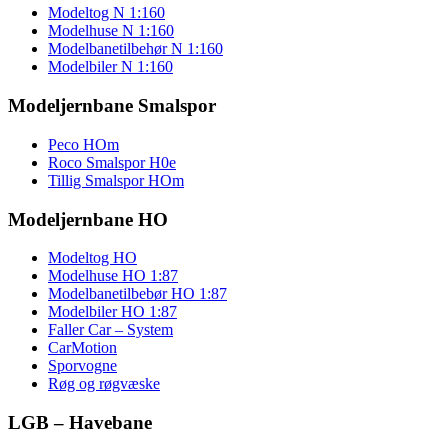
Modeltog N 1:160
Modelhuse N 1:160
Modelbanetilbehør N 1:160
Modelbiler N 1:160
Modeljernbane Smalspor
Peco HOm
Roco Smalspor H0e
Tillig Smalspor HOm
Modeljernbane HO
Modeltog HO
Modelhuse HO 1:87
Modelbanetilbebør HO 1:87
Modelbiler HO 1:87
Faller Car – System
CarMotion
Sporvogne
Røg og røgvæske
LGB – Havebane