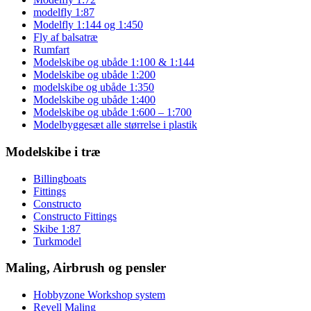
modelfly 1:87
Modelfly 1:144 og 1:450
Fly af balsatræ
Rumfart
Modelskibe og ubåde 1:100 & 1:144
Modelskibe og ubåde 1:200
modelskibe og ubåde 1:350
Modelskibe og ubåde 1:400
Modelskibe og ubåde 1:600 – 1:700
Modelbyggesæt alle størrelse i plastik
Modelskibe i træ
Billingboats
Fittings
Constructo
Constructo Fittings
Skibe 1:87
Turkmodel
Maling, Airbrush og pensler
Hobbyzone Workshop system
Revell Maling