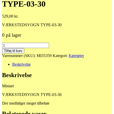
TYPE-03-30
529,00
kr.
VÆRKSTEDSVOGN TYPE-03-30
0 på lager
35359
VÆRKSTEDSVOGN
Tilføj til kurv
TYPE-
Varenummer (SKU):
MI35359
Kategori:
Køretøjer
03-
30
Beskrivelse
antal
Beskrivelse
Miniart
VÆRKSTEDSVOGN TYPE-03-30
Der medfølger meget tilbehør
Relaterede varer