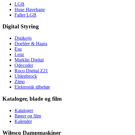
LGB
Huse Havebane
Faller LGB
Digital Styring
Digikeijs
Doehler & Haass
Esu
Lenz
Marklin Digital
Qdecoder
Roco Digital Z21
Uhlenbrock
Zimo
Elektronik tilbehør
Kataloger, blade og film
Kataloger
Bøger og film
Kalender
Wilesco Dampmaskiner