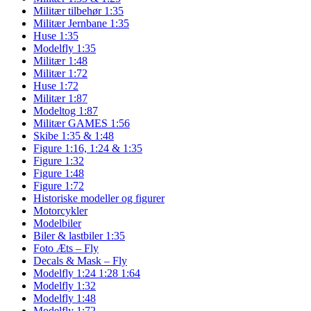
Militær tilbehør 1:35
Militær Jernbane 1:35
Huse 1:35
Modelfly 1:35
Militær 1:48
Militær 1:72
Huse 1:72
Militær 1:87
Modeltog 1:87
Militær GAMES 1:56
Skibe 1:35 & 1:48
Figure 1:16, 1:24 & 1:35
Figure 1:32
Figure 1:48
Figure 1:72
Historiske modeller og figurer
Motorcykler
Modelbiler
Biler & lastbiler 1:35
Foto Æts – Fly
Decals & Mask – Fly
Modelfly 1:24 1:28 1:64
Modelfly 1:32
Modelfly 1:48
Modelfly 1:72