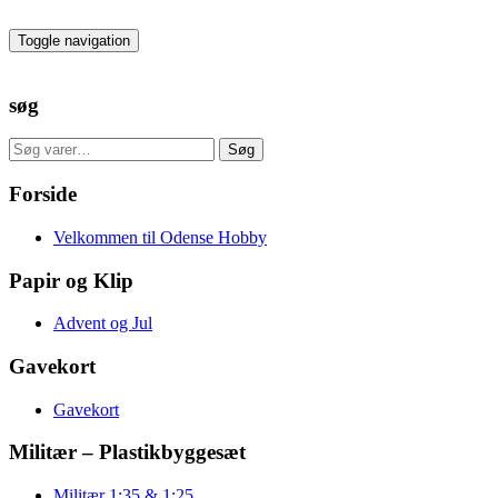
Skip
to
Toggle navigation
the
content
søg
Søg
Søg
efter:
Forside
Velkommen til Odense Hobby
Papir og Klip
Advent og Jul
Gavekort
Gavekort
Militær – Plastikbyggesæt
Militær 1:35 & 1:25