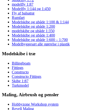
modelfly 1:87
Modelfly 1:144 og 1:450
Fly af balsatræ
Rumfart
Modelskibe og ubåde 1:100 & 1:144
Modelskibe og ubåde 1:200
modelskibe og ubåde 1:350
Modelskibe og ubåde 1:400
Modelskibe og ubåde 1:600 – 1:700
Modelbyggesæt alle størrelse i plastik
Modelskibe i træ
Billingboats
Fittings
Constructo
Constructo Fittings
Skibe 1:87
Turkmodel
Maling, Airbrush og pensler
Hobbyzone Workshop system
Revell Maling