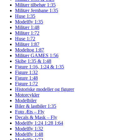
Militær tilbehør 1:35
Militær Jernbane 1:35
Huse 1:35
Modelfly 1:35
Militær 1:48
Militær 1:72
Huse 1:72
Militær 1:87
Modeltog 1:87
Militær GAMES 1:56
Skibe 1:35 & 1:48
Figure 1:16, 1:24 & 1:35
Figure 1:32
Figure 1:48
Figure 1:72
Historiske modeller og figurer
Motorcykler
Modelbiler
Biler & lastbiler 1:35
Foto Æts – Fly
Decals & Mask – Fly
Modelfly 1:24 1:28 1:64
Modelfly 1:32
Modelfly 1:48
Modelfly 1:72