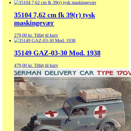
35104 7,62 cm fk 39(r) tysk
maskingevær
279,00
kr.
Tilføj til kurv
35149 GAZ-03-30 Mod. 1938
479,00
kr.
Tilføj til kurv