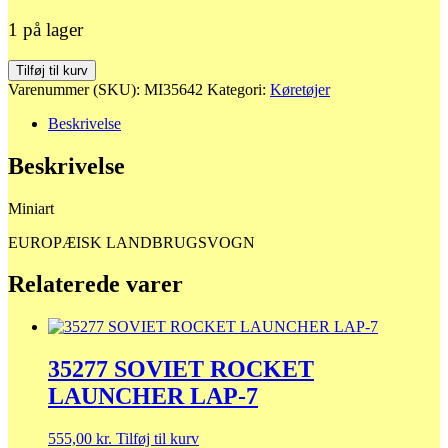
1 på lager
35642
Tilføj til kurv
EUROPÆISK
Varenummer (SKU):
MI35642
Kategori:
Køretøjer
LANDBRUGSVOGN
antal
Beskrivelse
Beskrivelse
Miniart
EUROPÆISK LANDBRUGSVOGN
Relaterede varer
35277 SOVIET ROCKET
LAUNCHER LAP-7
555,00
kr.
Tilføj til kurv