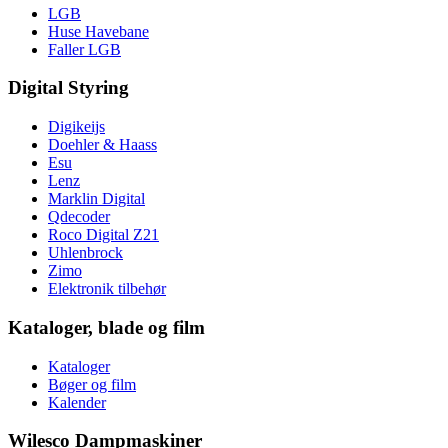
LGB
Huse Havebane
Faller LGB
Digital Styring
Digikeijs
Doehler & Haass
Esu
Lenz
Marklin Digital
Qdecoder
Roco Digital Z21
Uhlenbrock
Zimo
Elektronik tilbehør
Kataloger, blade og film
Kataloger
Bøger og film
Kalender
Wilesco Dampmaskiner