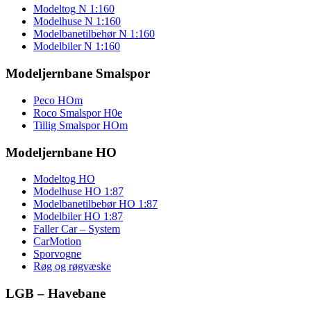
Modeltog N 1:160
Modelhuse N 1:160
Modelbanetilbehør N 1:160
Modelbiler N 1:160
Modeljernbane Smalspor
Peco HOm
Roco Smalspor H0e
Tillig Smalspor HOm
Modeljernbane HO
Modeltog HO
Modelhuse HO 1:87
Modelbanetilbebør HO 1:87
Modelbiler HO 1:87
Faller Car – System
CarMotion
Sporvogne
Røg og røgvæske
LGB – Havebane