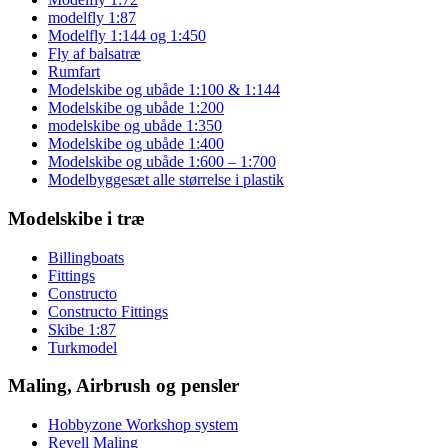
modelfly 1:87
Modelfly 1:144 og 1:450
Fly af balsatræ
Rumfart
Modelskibe og ubåde 1:100 & 1:144
Modelskibe og ubåde 1:200
modelskibe og ubåde 1:350
Modelskibe og ubåde 1:400
Modelskibe og ubåde 1:600 – 1:700
Modelbyggesæt alle størrelse i plastik
Modelskibe i træ
Billingboats
Fittings
Constructo
Constructo Fittings
Skibe 1:87
Turkmodel
Maling, Airbrush og pensler
Hobbyzone Workshop system
Revell Maling