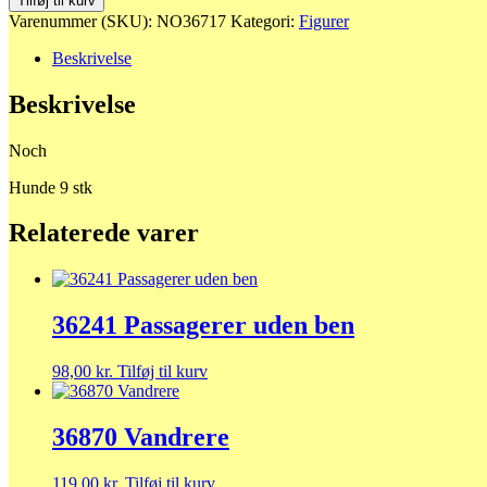
Tilføj til kurv
antal
Varenummer (SKU):
NO36717
Kategori:
Figurer
Beskrivelse
Beskrivelse
Noch
Hunde 9 stk
Relaterede varer
36241 Passagerer uden ben
98,00
kr.
Tilføj til kurv
36870 Vandrere
119,00
kr.
Tilføj til kurv