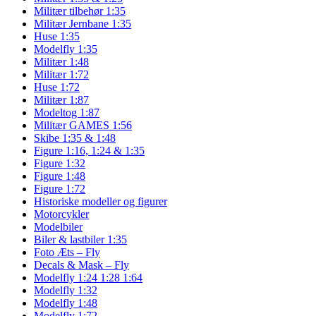
Militær tilbehør 1:35
Militær Jernbane 1:35
Huse 1:35
Modelfly 1:35
Militær 1:48
Militær 1:72
Huse 1:72
Militær 1:87
Modeltog 1:87
Militær GAMES 1:56
Skibe 1:35 & 1:48
Figure 1:16, 1:24 & 1:35
Figure 1:32
Figure 1:48
Figure 1:72
Historiske modeller og figurer
Motorcykler
Modelbiler
Biler & lastbiler 1:35
Foto Æts – Fly
Decals & Mask – Fly
Modelfly 1:24 1:28 1:64
Modelfly 1:32
Modelfly 1:48
Modelfly 1:72