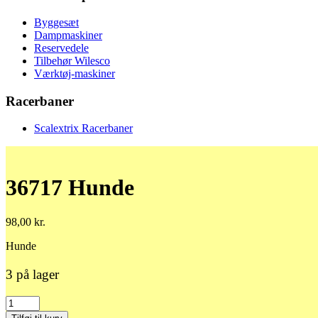
Byggesæt
Dampmaskiner
Reservedele
Tilbehør Wilesco
Værktøj-maskiner
Racerbaner
Scalextrix Racerbaner
36717 Hunde
98,00
kr.
Hunde
3 på lager
36717
Hunde