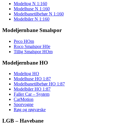
Modeltog N 1:160
Modelhuse N 1:160
Modelbanetilbehør N 1:160
Modelbiler N 1:160
Modeljernbane Smalspor
Peco HOm
Roco Smalspor H0e
Tillig Smalspor HOm
Modeljernbane HO
Modeltog HO
Modelhuse HO 1:87
Modelbanetilbebør HO 1:87
Modelbiler HO 1:87
Faller Car – System
CarMotion
Sporvogne
Røg og røgvæske
LGB – Havebane