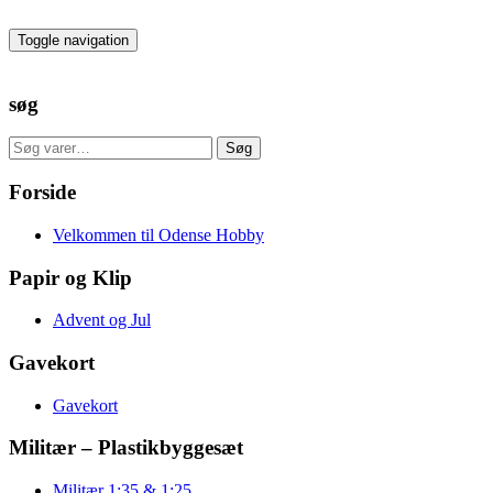
Skip
to
Toggle navigation
the
content
søg
Søg
Søg
efter:
Forside
Velkommen til Odense Hobby
Papir og Klip
Advent og Jul
Gavekort
Gavekort
Militær – Plastikbyggesæt
Militær 1:35 & 1:25