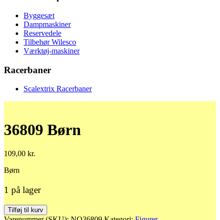
Byggesæt
Dampmaskiner
Reservedele
Tilbehør Wilesco
Værktøj-maskiner
Racerbaner
Scalextrix Racerbaner
36809 Børn
109,00
kr.
Børn
1 på lager
36809
Tilføj til kurv
Børn
Varenummer (SKU):
NO36809
Kategori:
Figurer