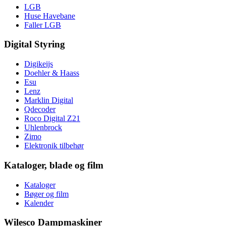
LGB
Huse Havebane
Faller LGB
Digital Styring
Digikeijs
Doehler & Haass
Esu
Lenz
Marklin Digital
Qdecoder
Roco Digital Z21
Uhlenbrock
Zimo
Elektronik tilbehør
Kataloger, blade og film
Kataloger
Bøger og film
Kalender
Wilesco Dampmaskiner