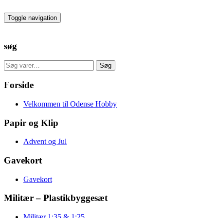
Skip
to
Toggle navigation
the
content
søg
Søg
Søg
efter:
Forside
Velkommen til Odense Hobby
Papir og Klip
Advent og Jul
Gavekort
Gavekort
Militær – Plastikbyggesæt
Militær 1:35 & 1:25