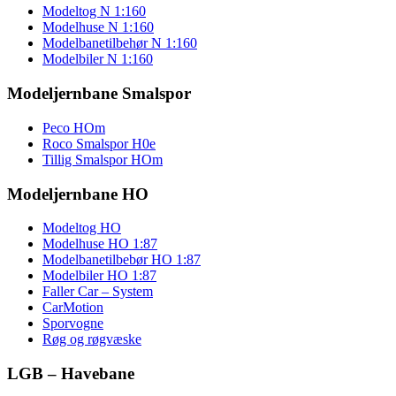
Modeltog N 1:160
Modelhuse N 1:160
Modelbanetilbehør N 1:160
Modelbiler N 1:160
Modeljernbane Smalspor
Peco HOm
Roco Smalspor H0e
Tillig Smalspor HOm
Modeljernbane HO
Modeltog HO
Modelhuse HO 1:87
Modelbanetilbebør HO 1:87
Modelbiler HO 1:87
Faller Car – System
CarMotion
Sporvogne
Røg og røgvæske
LGB – Havebane