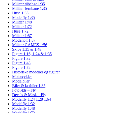
Militær tilbehør 1:35
Militær Jernbane 1:35
Huse 1:35
Modelfly 1:35
Militær 1:48
Militær 1:72
Huse 1:72
Militær 1:87
Modeltog 1:87
Militær GAMES 1:56
Skibe 1:35 & 1:48
Figure 1:16, 1:24 & 1:35
Figure 1:32
Figure 1:48
Figure 1:72
Historiske modeller og figurer
Motorcykler
Modelbiler
Biler & lastbiler 1:35
Foto Æts – Fly
Decals & Mask – Fly
Modelfly 1:24 1:28 1:64
Modelfly 1:32
Modelfly 1:48
Modelfly 1:72