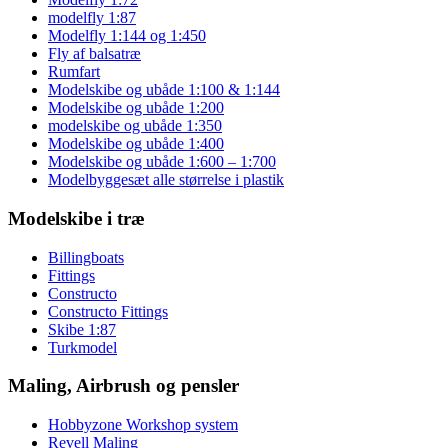
modelfly 1:87
Modelfly 1:144 og 1:450
Fly af balsatræ
Rumfart
Modelskibe og ubåde 1:100 & 1:144
Modelskibe og ubåde 1:200
modelskibe og ubåde 1:350
Modelskibe og ubåde 1:400
Modelskibe og ubåde 1:600 – 1:700
Modelbyggesæt alle størrelse i plastik
Modelskibe i træ
Billingboats
Fittings
Constructo
Constructo Fittings
Skibe 1:87
Turkmodel
Maling, Airbrush og pensler
Hobbyzone Workshop system
Revell Maling