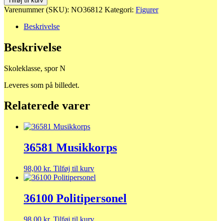
Tilføj til kurv
antal
Varenummer (SKU):
NO36812
Kategori:
Figurer
Beskrivelse
Beskrivelse
Skoleklasse, spor N
Leveres som på billedet.
Relaterede varer
36581 Musikkorps
98,00
kr.
Tilføj til kurv
36100 Politipersonel
98,00
kr.
Tilføj til kurv