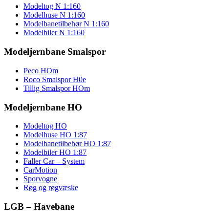
Modeltog N 1:160
Modelhuse N 1:160
Modelbanetilbehør N 1:160
Modelbiler N 1:160
Modeljernbane Smalspor
Peco HOm
Roco Smalspor H0e
Tillig Smalspor HOm
Modeljernbane HO
Modeltog HO
Modelhuse HO 1:87
Modelbanetilbebør HO 1:87
Modelbiler HO 1:87
Faller Car – System
CarMotion
Sporvogne
Røg og røgvæske
LGB – Havebane