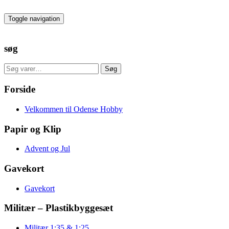
Skip
to
Toggle navigation
the
content
søg
Søg
Søg
efter:
Forside
Velkommen til Odense Hobby
Papir og Klip
Advent og Jul
Gavekort
Gavekort
Militær – Plastikbyggesæt
Militær 1:35 & 1:25