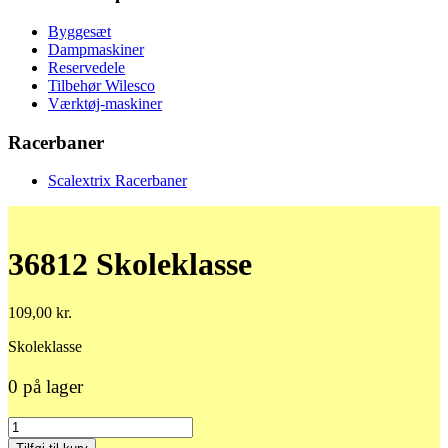
Byggesæt
Dampmaskiner
Reservedele
Tilbehør Wilesco
Værktøj-maskiner
Racerbaner
Scalextrix Racerbaner
36812 Skoleklasse
109,00
kr.
Skoleklasse
0 på lager
36812
Skoleklasse