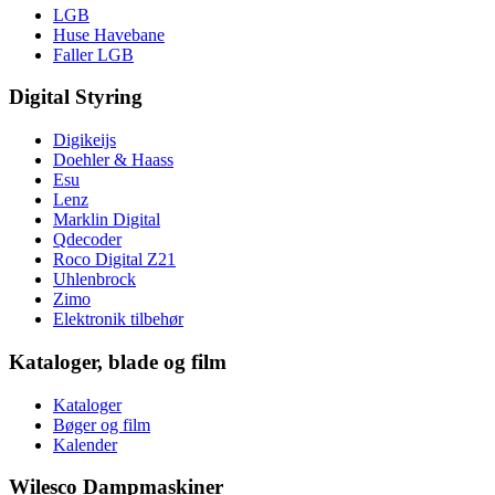
LGB
Huse Havebane
Faller LGB
Digital Styring
Digikeijs
Doehler & Haass
Esu
Lenz
Marklin Digital
Qdecoder
Roco Digital Z21
Uhlenbrock
Zimo
Elektronik tilbehør
Kataloger, blade og film
Kataloger
Bøger og film
Kalender
Wilesco Dampmaskiner