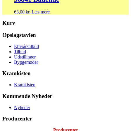
63,00
kr.
Læs mere
Kurv
Opslagstavlen
Efterårstilbud
Tilbud
Udstillinger
Byggemøder
Kramkisten
Kramkisten
Kommende Nyheder
Nyheder
Producenter
Producenter