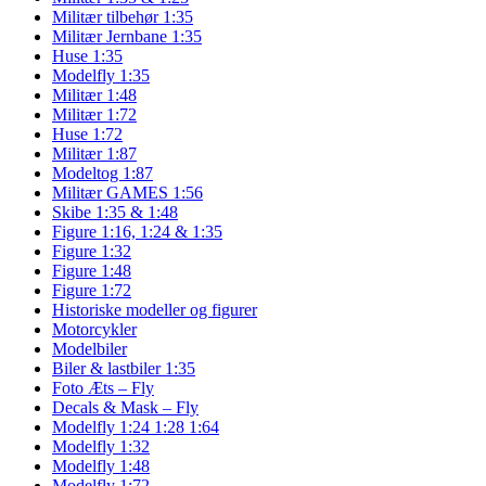
Militær tilbehør 1:35
Militær Jernbane 1:35
Huse 1:35
Modelfly 1:35
Militær 1:48
Militær 1:72
Huse 1:72
Militær 1:87
Modeltog 1:87
Militær GAMES 1:56
Skibe 1:35 & 1:48
Figure 1:16, 1:24 & 1:35
Figure 1:32
Figure 1:48
Figure 1:72
Historiske modeller og figurer
Motorcykler
Modelbiler
Biler & lastbiler 1:35
Foto Æts – Fly
Decals & Mask – Fly
Modelfly 1:24 1:28 1:64
Modelfly 1:32
Modelfly 1:48
Modelfly 1:72