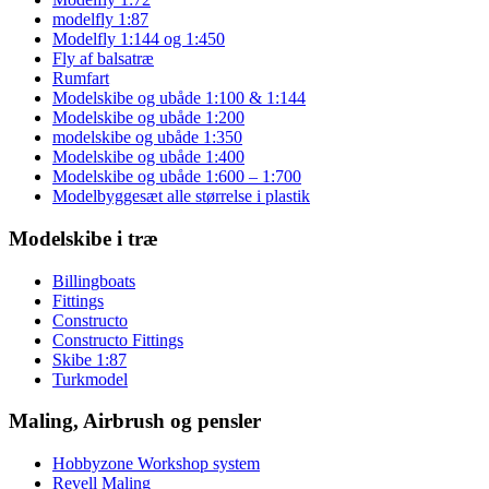
modelfly 1:87
Modelfly 1:144 og 1:450
Fly af balsatræ
Rumfart
Modelskibe og ubåde 1:100 & 1:144
Modelskibe og ubåde 1:200
modelskibe og ubåde 1:350
Modelskibe og ubåde 1:400
Modelskibe og ubåde 1:600 – 1:700
Modelbyggesæt alle størrelse i plastik
Modelskibe i træ
Billingboats
Fittings
Constructo
Constructo Fittings
Skibe 1:87
Turkmodel
Maling, Airbrush og pensler
Hobbyzone Workshop system
Revell Maling