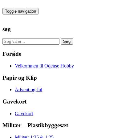
Skip
to
Toggle navigation
the
content
søg
Søg
Søg
efter:
Forside
Velkommen til Odense Hobby
Papir og Klip
Advent og Jul
Gavekort
Gavekort
Militær – Plastikbyggesæt
Militær 1:35 & 1:25