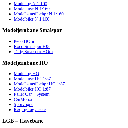
Modeltog N 1:160
Modelhuse N 1:160
Modelbanetilbehør N 1:160
Modelbiler N 1:160
Modeljernbane Smalspor
Peco HOm
Roco Smalspor H0e
Tillig Smalspor HOm
Modeljernbane HO
Modeltog HO
Modelhuse HO 1:87
Modelbanetilbebør HO 1:87
Modelbiler HO 1:87
Faller Car – System
CarMotion
Sporvogne
Røg og røgvæske
LGB – Havebane