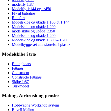
modelfly 1:87
Modelfly 1:144 og 1:450
Fly af balsatræ
Rumfart
Modelskibe og ubåde 1:100 & 1:144
Modelskibe og ubåde 1:200
modelskibe og ubåde 1:350
Modelskibe og ubåde 1:400
Modelskibe og ubåde 1:600 – 1:700
Modelbyggesæt alle størrelse i plastik
Modelskibe i træ
Billingboats
Fittings
Constructo
Constructo Fittings
Skibe 1:87
Turkmodel
Maling, Airbrush og pensler
Hobbyzone Workshop system
Revell Maling