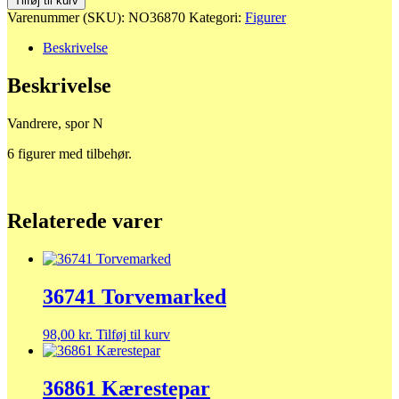
Tilføj til kurv
antal
Varenummer (SKU):
NO36870
Kategori:
Figurer
Beskrivelse
Beskrivelse
Vandrere, spor N
6 figurer med tilbehør.
Relaterede varer
36741 Torvemarked
98,00
kr.
Tilføj til kurv
36861 Kærestepar