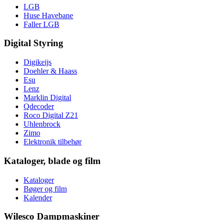
LGB
Huse Havebane
Faller LGB
Digital Styring
Digikeijs
Doehler & Haass
Esu
Lenz
Marklin Digital
Qdecoder
Roco Digital Z21
Uhlenbrock
Zimo
Elektronik tilbehør
Kataloger, blade og film
Kataloger
Bøger og film
Kalender
Wilesco Dampmaskiner