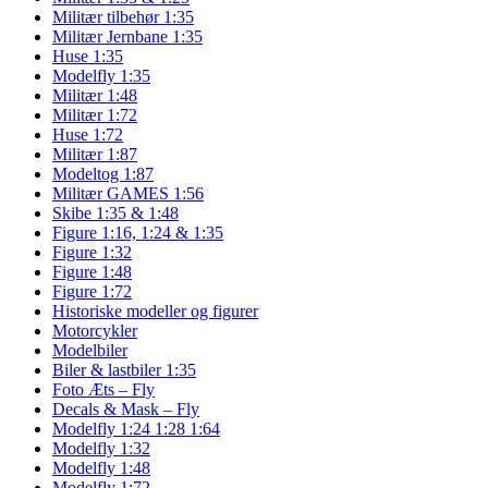
Militær tilbehør 1:35
Militær Jernbane 1:35
Huse 1:35
Modelfly 1:35
Militær 1:48
Militær 1:72
Huse 1:72
Militær 1:87
Modeltog 1:87
Militær GAMES 1:56
Skibe 1:35 & 1:48
Figure 1:16, 1:24 & 1:35
Figure 1:32
Figure 1:48
Figure 1:72
Historiske modeller og figurer
Motorcykler
Modelbiler
Biler & lastbiler 1:35
Foto Æts – Fly
Decals & Mask – Fly
Modelfly 1:24 1:28 1:64
Modelfly 1:32
Modelfly 1:48
Modelfly 1:72