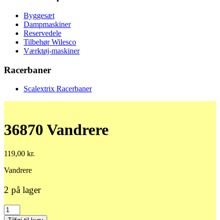
Byggesæt
Dampmaskiner
Reservedele
Tilbehør Wilesco
Værktøj-maskiner
Racerbaner
Scalextrix Racerbaner
36870 Vandrere
119,00
kr.
Vandrere
2 på lager
36870
Vandrere