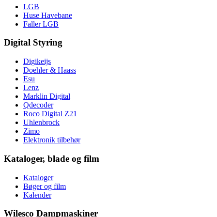
LGB
Huse Havebane
Faller LGB
Digital Styring
Digikeijs
Doehler & Haass
Esu
Lenz
Marklin Digital
Qdecoder
Roco Digital Z21
Uhlenbrock
Zimo
Elektronik tilbehør
Kataloger, blade og film
Kataloger
Bøger og film
Kalender
Wilesco Dampmaskiner