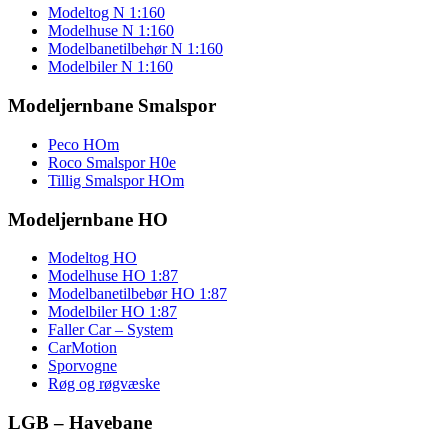
Modeltog N 1:160
Modelhuse N 1:160
Modelbanetilbehør N 1:160
Modelbiler N 1:160
Modeljernbane Smalspor
Peco HOm
Roco Smalspor H0e
Tillig Smalspor HOm
Modeljernbane HO
Modeltog HO
Modelhuse HO 1:87
Modelbanetilbebør HO 1:87
Modelbiler HO 1:87
Faller Car – System
CarMotion
Sporvogne
Røg og røgvæske
LGB – Havebane