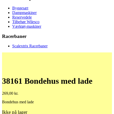
Byggesæt
Dampmaskiner
Reservedele
Tilbehør Wilesco
Værktøj-maskiner
Racerbaner
Scalextrix Racerbaner
38161 Bondehus med lade
269,00
kr.
Bondehus med lade
Ikke på lager