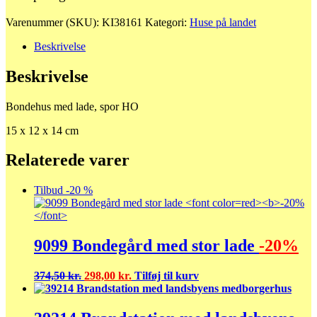
Varenummer (SKU):
KI38161
Kategori:
Huse på landet
Beskrivelse
Beskrivelse
Bondehus med lade, spor HO
15 x 12 x 14 cm
Relaterede varer
Tilbud -20 %
9099 Bondegård med stor lade
-20%
Den
Den
374,50
kr.
298,00
kr.
Tilføj til kurv
oprindelige
aktuelle
pris
pris
var:
er: