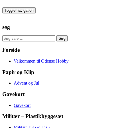
Skip
to
Toggle navigation
the
content
søg
Søg
Søg
efter:
Forside
Velkommen til Odense Hobby
Papir og Klip
Advent og Jul
Gavekort
Gavekort
Militær – Plastikbyggesæt
Militær 1:35 & 1:25