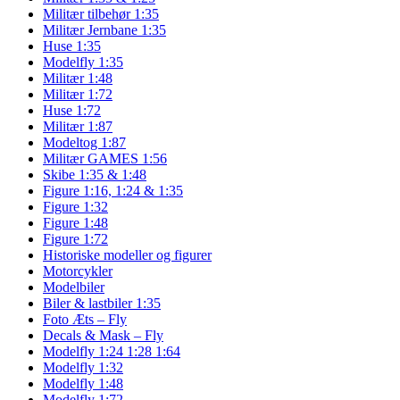
Militær tilbehør 1:35
Militær Jernbane 1:35
Huse 1:35
Modelfly 1:35
Militær 1:48
Militær 1:72
Huse 1:72
Militær 1:87
Modeltog 1:87
Militær GAMES 1:56
Skibe 1:35 & 1:48
Figure 1:16, 1:24 & 1:35
Figure 1:32
Figure 1:48
Figure 1:72
Historiske modeller og figurer
Motorcykler
Modelbiler
Biler & lastbiler 1:35
Foto Æts – Fly
Decals & Mask – Fly
Modelfly 1:24 1:28 1:64
Modelfly 1:32
Modelfly 1:48
Modelfly 1:72