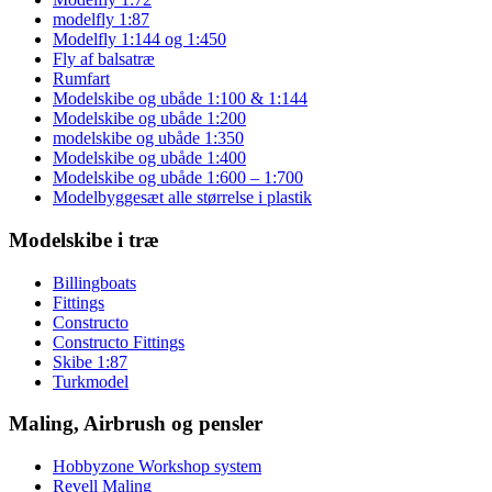
modelfly 1:87
Modelfly 1:144 og 1:450
Fly af balsatræ
Rumfart
Modelskibe og ubåde 1:100 & 1:144
Modelskibe og ubåde 1:200
modelskibe og ubåde 1:350
Modelskibe og ubåde 1:400
Modelskibe og ubåde 1:600 – 1:700
Modelbyggesæt alle størrelse i plastik
Modelskibe i træ
Billingboats
Fittings
Constructo
Constructo Fittings
Skibe 1:87
Turkmodel
Maling, Airbrush og pensler
Hobbyzone Workshop system
Revell Maling