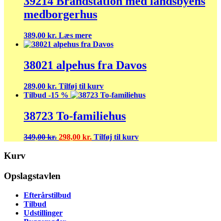
39214 Brandstation med landsbyens
374,50 kr..
298,00 kr..
medborgerhus
389,00
kr.
Læs mere
38021 alpehus fra Davos
289,00
kr.
Tilføj til kurv
Tilbud -15 %
38723 To-familiehus
Den
Den
349,00
kr.
298,00
kr.
Tilføj til kurv
oprindelige
aktuelle
pris
pris
Kurv
var:
er:
349,00 kr..
298,00 kr..
Opslagstavlen
Efterårstilbud
Tilbud
Udstillinger