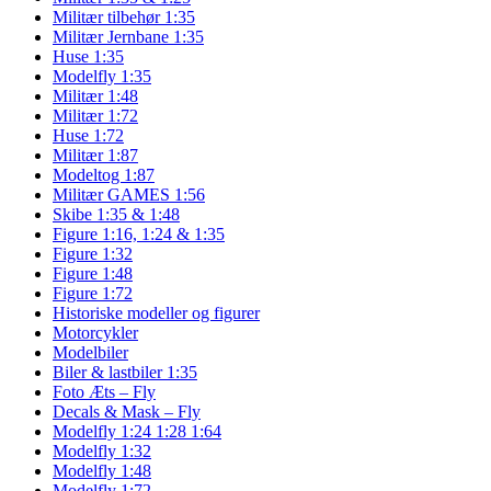
Militær tilbehør 1:35
Militær Jernbane 1:35
Huse 1:35
Modelfly 1:35
Militær 1:48
Militær 1:72
Huse 1:72
Militær 1:87
Modeltog 1:87
Militær GAMES 1:56
Skibe 1:35 & 1:48
Figure 1:16, 1:24 & 1:35
Figure 1:32
Figure 1:48
Figure 1:72
Historiske modeller og figurer
Motorcykler
Modelbiler
Biler & lastbiler 1:35
Foto Æts – Fly
Decals & Mask – Fly
Modelfly 1:24 1:28 1:64
Modelfly 1:32
Modelfly 1:48
Modelfly 1:72