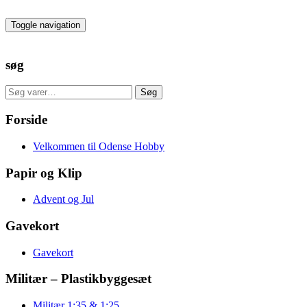
Skip
to
Toggle navigation
the
content
søg
Søg
Søg
efter:
Forside
Velkommen til Odense Hobby
Papir og Klip
Advent og Jul
Gavekort
Gavekort
Militær – Plastikbyggesæt
Militær 1:35 & 1:25