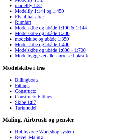
modelfly 1:87
Modelfly 1:144 og 1:450
Fly af balsatræ
Rumfart
Modelskibe og ubåde 1:100 & 1:144
Modelskibe og ubåde 1:200
modelskibe og ubåde 1:350
Modelskibe og ubåde 1:400
Modelskibe og ubåde 1:600 – 1:700
Modelbyggesæt alle størrelse i plastik
Modelskibe i træ
Billingboats
Fittings
Constructo
Constructo Fittings
Skibe 1:87
Turkmodel
Maling, Airbrush og pensler
Hobbyzone Workshop system
Revell Maling