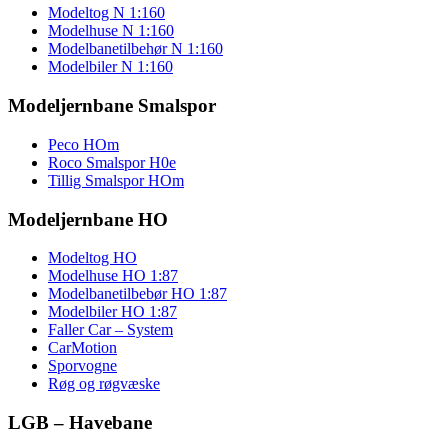
Modeltog N 1:160
Modelhuse N 1:160
Modelbanetilbehør N 1:160
Modelbiler N 1:160
Modeljernbane Smalspor
Peco HOm
Roco Smalspor H0e
Tillig Smalspor HOm
Modeljernbane HO
Modeltog HO
Modelhuse HO 1:87
Modelbanetilbebør HO 1:87
Modelbiler HO 1:87
Faller Car – System
CarMotion
Sporvogne
Røg og røgvæske
LGB – Havebane