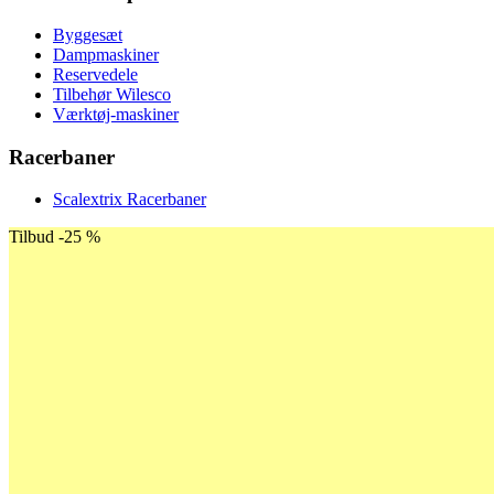
Byggesæt
Dampmaskiner
Reservedele
Tilbehør Wilesco
Værktøj-maskiner
Racerbaner
Scalextrix Racerbaner
Tilbud -25 %