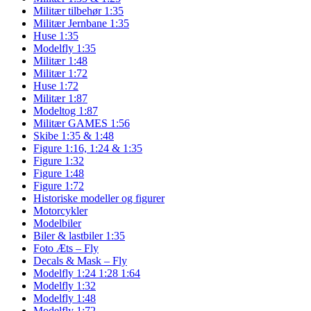
Militær tilbehør 1:35
Militær Jernbane 1:35
Huse 1:35
Modelfly 1:35
Militær 1:48
Militær 1:72
Huse 1:72
Militær 1:87
Modeltog 1:87
Militær GAMES 1:56
Skibe 1:35 & 1:48
Figure 1:16, 1:24 & 1:35
Figure 1:32
Figure 1:48
Figure 1:72
Historiske modeller og figurer
Motorcykler
Modelbiler
Biler & lastbiler 1:35
Foto Æts – Fly
Decals & Mask – Fly
Modelfly 1:24 1:28 1:64
Modelfly 1:32
Modelfly 1:48
Modelfly 1:72