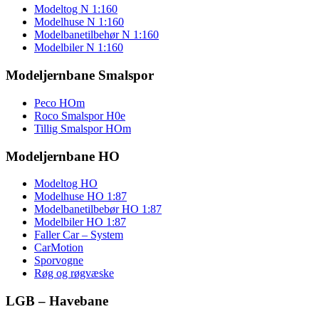
Modeltog N 1:160
Modelhuse N 1:160
Modelbanetilbehør N 1:160
Modelbiler N 1:160
Modeljernbane Smalspor
Peco HOm
Roco Smalspor H0e
Tillig Smalspor HOm
Modeljernbane HO
Modeltog HO
Modelhuse HO 1:87
Modelbanetilbebør HO 1:87
Modelbiler HO 1:87
Faller Car – System
CarMotion
Sporvogne
Røg og røgvæske
LGB – Havebane