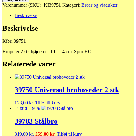
Bropiller
Varenummer (SKU):
KI39751
Kategori:
Broer og viadukter
antal
Beskrivelse
Beskrivelse
Kibri 39751
Bropiller 2 stk højden er 10 – 14 cm. Spor HO
Relaterede varer
39750 Universal brohoveder 2 stk
123,00
kr.
Tilføj til kurv
Tilbud -19 %
39703 Stålbro
Den
Den
319,00
kr.
259,00
kr.
Tilføj til kurv