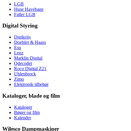
LGB
Huse Havebane
Faller LGB
Digital Styring
Digikeijs
Doehler & Haass
Esu
Lenz
Marklin Digital
Qdecoder
Roco Digital Z21
Uhlenbrock
Zimo
Elektronik tilbehør
Kataloger, blade og film
Kataloger
Bøger og film
Kalender
Wilesco Dampmaskiner