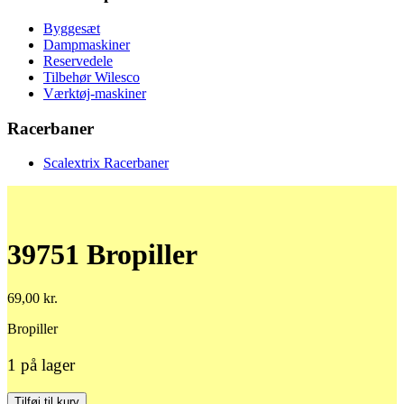
Byggesæt
Dampmaskiner
Reservedele
Tilbehør Wilesco
Værktøj-maskiner
Racerbaner
Scalextrix Racerbaner
39751 Bropiller
69,00
kr.
Bropiller
1 på lager
39751
Tilføj til kurv