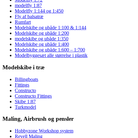
modelfly 1:87
Modelfly 1:144 og 1:450
Fly af balsatræ
Rumfart
Modelskibe og ubåde 1:100 & 1:144
Modelskibe og ubåde 1:200
modelskibe og ubåde 1:350
Modelskibe og ubåde 1:400
Modelskibe og ubåde 1:600 – 1:700
Modelbyggesæt alle størrelse i plastik
Modelskibe i træ
Billingboats
Fittings
Constructo
Constructo Fittings
Skibe 1:87
Turkmodel
Maling, Airbrush og pensler
Hobbyzone Workshop system
Revell Maling