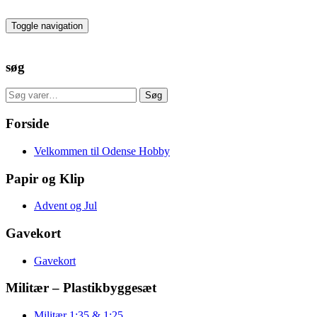
Skip
to
Toggle navigation
the
content
søg
Søg
Søg
efter:
Forside
Velkommen til Odense Hobby
Papir og Klip
Advent og Jul
Gavekort
Gavekort
Militær – Plastikbyggesæt
Militær 1:35 & 1:25