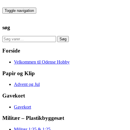
Skip
to
Toggle navigation
the
content
søg
Søg
Søg
efter:
Forside
Velkommen til Odense Hobby
Papir og Klip
Advent og Jul
Gavekort
Gavekort
Militær – Plastikbyggesæt
Militær 1:35 & 1:25