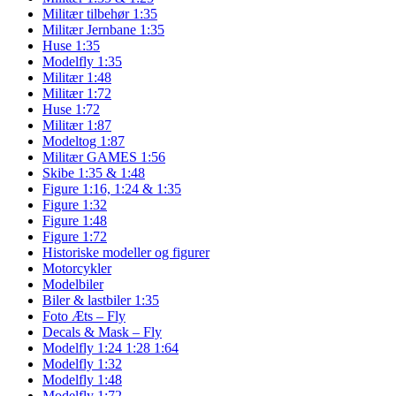
Militær tilbehør 1:35
Militær Jernbane 1:35
Huse 1:35
Modelfly 1:35
Militær 1:48
Militær 1:72
Huse 1:72
Militær 1:87
Modeltog 1:87
Militær GAMES 1:56
Skibe 1:35 & 1:48
Figure 1:16, 1:24 & 1:35
Figure 1:32
Figure 1:48
Figure 1:72
Historiske modeller og figurer
Motorcykler
Modelbiler
Biler & lastbiler 1:35
Foto Æts – Fly
Decals & Mask – Fly
Modelfly 1:24 1:28 1:64
Modelfly 1:32
Modelfly 1:48
Modelfly 1:72