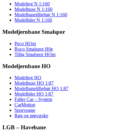
Modeltog N 1:160
Modelhuse N 1:160
Modelbanetilbehør N 1:160
Modelbiler N 1:160
Modeljernbane Smalspor
Peco HOm
Roco Smalspor H0e
Tillig Smalspor HOm
Modeljernbane HO
Modeltog HO
Modelhuse HO 1:87
Modelbanetilbebør HO 1:87
Modelbiler HO 1:87
Faller Car – System
CarMotion
Sporvogne
Røg og røgvæske
LGB – Havebane