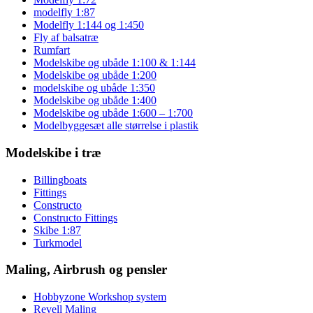
modelfly 1:87
Modelfly 1:144 og 1:450
Fly af balsatræ
Rumfart
Modelskibe og ubåde 1:100 & 1:144
Modelskibe og ubåde 1:200
modelskibe og ubåde 1:350
Modelskibe og ubåde 1:400
Modelskibe og ubåde 1:600 – 1:700
Modelbyggesæt alle størrelse i plastik
Modelskibe i træ
Billingboats
Fittings
Constructo
Constructo Fittings
Skibe 1:87
Turkmodel
Maling, Airbrush og pensler
Hobbyzone Workshop system
Revell Maling