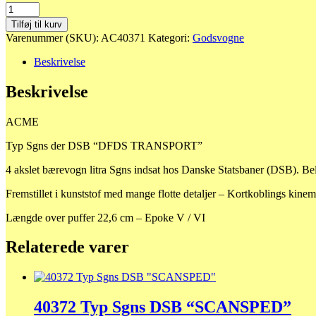
40371
Typ
Tilføj til kurv
Sgns
Varenummer (SKU):
AC40371
Kategori:
Godsvogne
der
DSB
Beskrivelse
"DFDS
TRANSPORT"
Beskrivelse
antal
ACME
Typ Sgns der DSB “DFDS TRANSPORT”
4 akslet bærevogn litra Sgns indsat hos Danske Statsbaner (DSB).
Fremstillet i kunststof med mange flotte detaljer – Kortkoblings kine
Længde over puffer 22,6 cm – Epoke V / VI
Relaterede varer
40372 Typ Sgns DSB “SCANSPED”