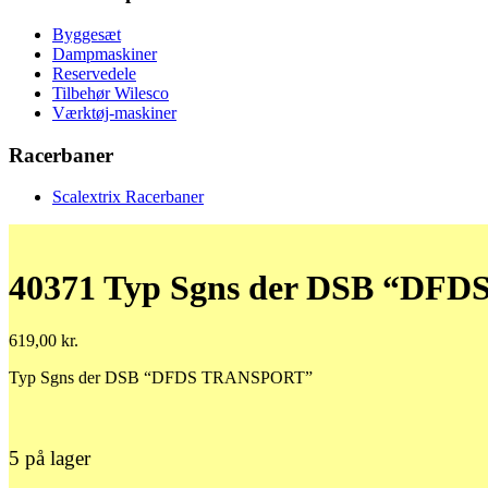
Byggesæt
Dampmaskiner
Reservedele
Tilbehør Wilesco
Værktøj-maskiner
Racerbaner
Scalextrix Racerbaner
40371 Typ Sgns der DSB “D
619,00
kr.
Typ Sgns der DSB “DFDS TRANSPORT”
5 på lager