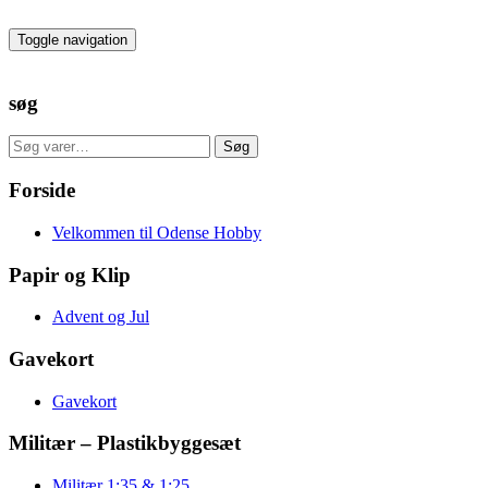
Skip
to
Toggle navigation
the
content
søg
Søg
Søg
efter:
Forside
Velkommen til Odense Hobby
Papir og Klip
Advent og Jul
Gavekort
Gavekort
Militær – Plastikbyggesæt
Militær 1:35 & 1:25