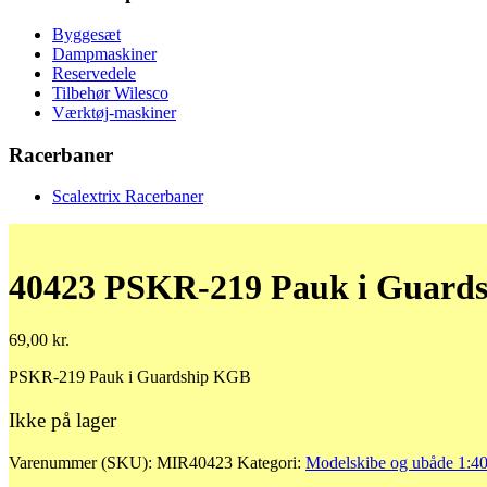
Byggesæt
Dampmaskiner
Reservedele
Tilbehør Wilesco
Værktøj-maskiner
Racerbaner
Scalextrix Racerbaner
40423 PSKR-219 Pauk i Guard
69,00
kr.
PSKR-219 Pauk i Guardship KGB
Ikke på lager
Varenummer (SKU):
MIR40423
Kategori:
Modelskibe og ubåde 1:4