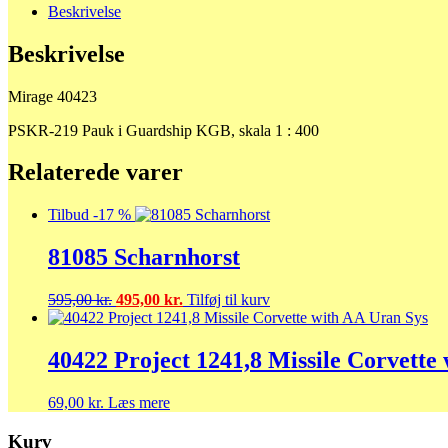
Beskrivelse
Beskrivelse
Mirage 40423
PSKR-219 Pauk i Guardship KGB, skala 1 : 400
Relaterede varer
Tilbud -17 %
81085 Scharnhorst
Den
Den
595,00
kr.
495,00
kr.
Tilføj til kurv
oprindelige
aktuelle
pris
pris
var:
er:
40422 Project 1241,8 Missile Corvette
595,00 kr..
495,00 kr..
69,00
kr.
Læs mere
Kurv