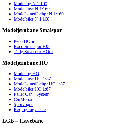
Modeltog N 1:160
Modelhuse N 1:160
Modelbanetilbehør N 1:160
Modelbiler N 1:160
Modeljernbane Smalspor
Peco HOm
Roco Smalspor H0e
Tillig Smalspor HOm
Modeljernbane HO
Modeltog HO
Modelhuse HO 1:87
Modelbanetilbebør HO 1:87
Modelbiler HO 1:87
Faller Car – System
CarMotion
Sporvogne
Røg og røgvæske
LGB – Havebane