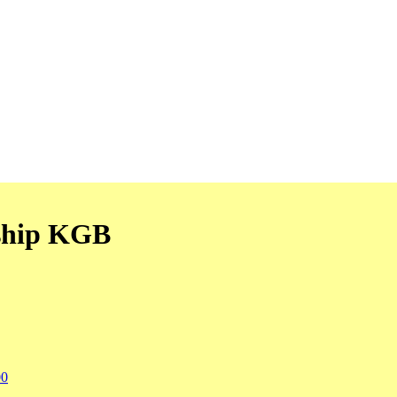
ship KGB
00