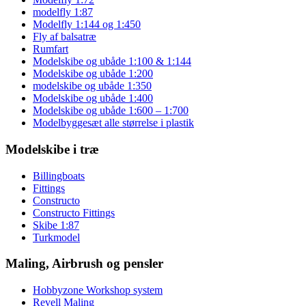
modelfly 1:87
Modelfly 1:144 og 1:450
Fly af balsatræ
Rumfart
Modelskibe og ubåde 1:100 & 1:144
Modelskibe og ubåde 1:200
modelskibe og ubåde 1:350
Modelskibe og ubåde 1:400
Modelskibe og ubåde 1:600 – 1:700
Modelbyggesæt alle størrelse i plastik
Modelskibe i træ
Billingboats
Fittings
Constructo
Constructo Fittings
Skibe 1:87
Turkmodel
Maling, Airbrush og pensler
Hobbyzone Workshop system
Revell Maling