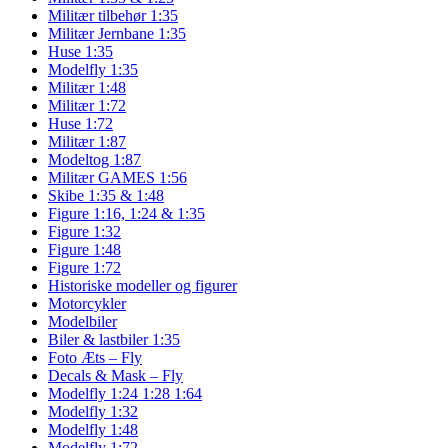
Militær tilbehør 1:35
Militær Jernbane 1:35
Huse 1:35
Modelfly 1:35
Militær 1:48
Militær 1:72
Huse 1:72
Militær 1:87
Modeltog 1:87
Militær GAMES 1:56
Skibe 1:35 & 1:48
Figure 1:16, 1:24 & 1:35
Figure 1:32
Figure 1:48
Figure 1:72
Historiske modeller og figurer
Motorcykler
Modelbiler
Biler & lastbiler 1:35
Foto Æts – Fly
Decals & Mask – Fly
Modelfly 1:24 1:28 1:64
Modelfly 1:32
Modelfly 1:48
Modelfly 1:72