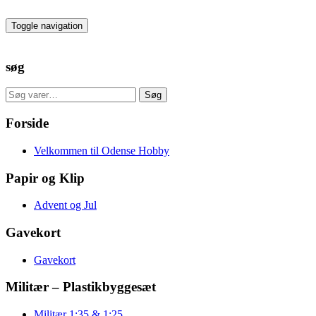
Skip
to
Toggle navigation
the
content
søg
Søg
Søg
efter:
Forside
Velkommen til Odense Hobby
Papir og Klip
Advent og Jul
Gavekort
Gavekort
Militær – Plastikbyggesæt
Militær 1:35 & 1:25