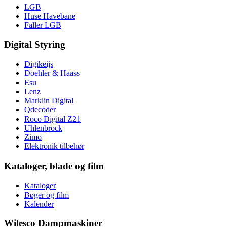
LGB
Huse Havebane
Faller LGB
Digital Styring
Digikeijs
Doehler & Haass
Esu
Lenz
Marklin Digital
Qdecoder
Roco Digital Z21
Uhlenbrock
Zimo
Elektronik tilbehør
Kataloger, blade og film
Kataloger
Bøger og film
Kalender
Wilesco Dampmaskiner