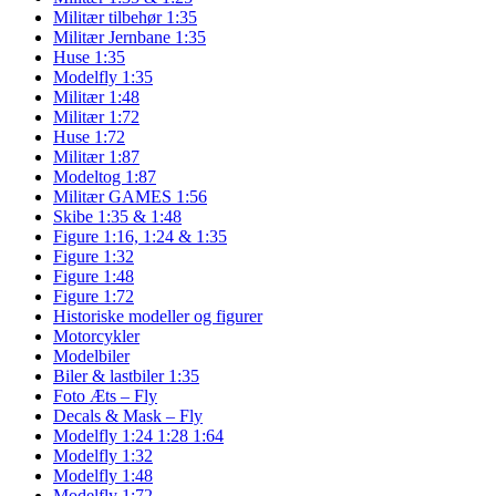
Militær tilbehør 1:35
Militær Jernbane 1:35
Huse 1:35
Modelfly 1:35
Militær 1:48
Militær 1:72
Huse 1:72
Militær 1:87
Modeltog 1:87
Militær GAMES 1:56
Skibe 1:35 & 1:48
Figure 1:16, 1:24 & 1:35
Figure 1:32
Figure 1:48
Figure 1:72
Historiske modeller og figurer
Motorcykler
Modelbiler
Biler & lastbiler 1:35
Foto Æts – Fly
Decals & Mask – Fly
Modelfly 1:24 1:28 1:64
Modelfly 1:32
Modelfly 1:48
Modelfly 1:72