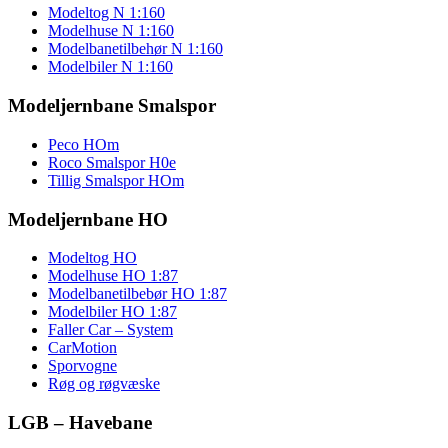
Modeltog N 1:160
Modelhuse N 1:160
Modelbanetilbehør N 1:160
Modelbiler N 1:160
Modeljernbane Smalspor
Peco HOm
Roco Smalspor H0e
Tillig Smalspor HOm
Modeljernbane HO
Modeltog HO
Modelhuse HO 1:87
Modelbanetilbebør HO 1:87
Modelbiler HO 1:87
Faller Car – System
CarMotion
Sporvogne
Røg og røgvæske
LGB – Havebane