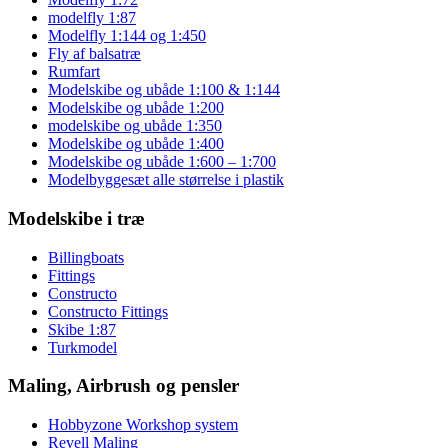
modelfly 1:87
Modelfly 1:144 og 1:450
Fly af balsatræ
Rumfart
Modelskibe og ubåde 1:100 & 1:144
Modelskibe og ubåde 1:200
modelskibe og ubåde 1:350
Modelskibe og ubåde 1:400
Modelskibe og ubåde 1:600 – 1:700
Modelbyggesæt alle størrelse i plastik
Modelskibe i træ
Billingboats
Fittings
Constructo
Constructo Fittings
Skibe 1:87
Turkmodel
Maling, Airbrush og pensler
Hobbyzone Workshop system
Revell Maling