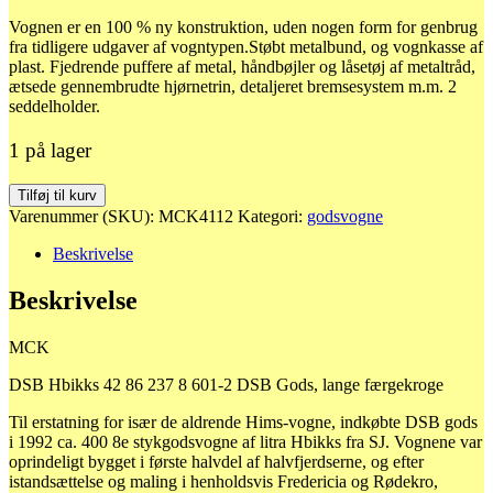
Vognen er en 100 % ny konstruktion, uden nogen form for genbrug
fra tidligere udgaver af vogntypen.Støbt metalbund, og vognkasse af
plast. Fjedrende puffere af metal, håndbøjler og låsetøj af metaltråd,
ætsede gennembrudte hjørnetrin, detaljeret bremsesystem m.m. 2
seddelholder.
1 på lager
4112
Tilføj til kurv
DSB
Varenummer (SKU):
MCK4112
Kategori:
godsvogne
Hbikks
42
Beskrivelse
86
237
Beskrivelse
8
601-
MCK
2
DSB
DSB Hbikks 42 86 237 8 601-2 DSB Gods, lange færgekroge
Gods,
lange
Til erstatning for især de aldrende Hims-vogne, indkøbte DSB gods
færgekroge
i 1992 ca. 400 8e stykgodsvogne af litra Hbikks fra SJ. Vognene var
antal
oprindeligt bygget i første halvdel af halvfjerdserne, og efter
istandsættelse og maling i henholdsvis Fredericia og Rødekro,