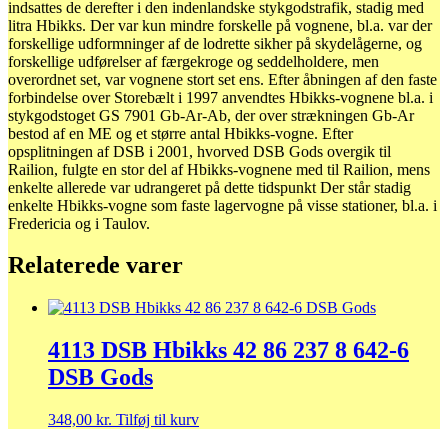
indsattes de derefter i den indenlandske stykgodstrafik, stadig med
litra Hbikks. Der var kun mindre forskelle på vognene, bl.a. var der
forskellige udformninger af de lodrette sikher på skydelågerne, og
forskellige udførelser af færgekroge og seddelholdere, men
overordnet set, var vognene stort set ens. Efter åbningen af den faste
forbindelse over Storebælt i 1997 anvendtes Hbikks-vognene bl.a. i
stykgodstoget GS 7901 Gb-Ar-Ab, der over strækningen Gb-Ar
bestod af en ME og et større antal Hbikks-vogne. Efter
opsplitningen af DSB i 2001, hvorved DSB Gods overgik til
Railion, fulgte en stor del af Hbikks-vognene med til Railion, mens
enkelte allerede var udrangeret på dette tidspunkt Der står stadig
enkelte Hbikks-vogne som faste lagervogne på visse stationer, bl.a. i
Fredericia og i Taulov.
Relaterede varer
4113 DSB Hbikks 42 86 237 8 642-6
DSB Gods
348,00
kr.
Tilføj til kurv