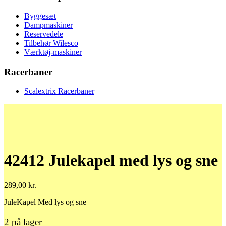
Byggesæt
Dampmaskiner
Reservedele
Tilbehør Wilesco
Værktøj-maskiner
Racerbaner
Scalextrix Racerbaner
42412 Julekapel med lys og sne
289,00
kr.
JuleKapel Med lys og sne
2 på lager