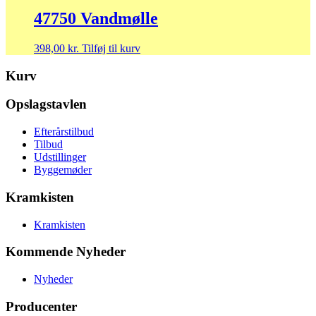
pris
pris
var:
er:
47750 Vandmølle
448,00 kr..
349,00 kr..
398,00
kr.
Tilføj til kurv
Kurv
Opslagstavlen
Efterårstilbud
Tilbud
Udstillinger
Byggemøder
Kramkisten
Kramkisten
Kommende Nyheder
Nyheder
Producenter