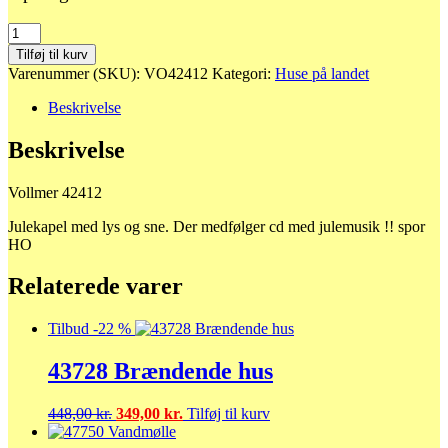
42412
Julekapel
Tilføj til kurv
med
Varenummer (SKU):
VO42412
Kategori:
Huse på landet
lys
og
Beskrivelse
sne
antal
Beskrivelse
Vollmer 42412
Julekapel med lys og sne. Der medfølger cd med julemusik !! spor
HO
Relaterede varer
Tilbud -22 %
43728 Brændende hus
Den
Den
448,00
kr.
349,00
kr.
Tilføj til kurv
oprindelige
aktuelle