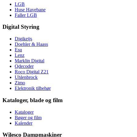
LGB
Huse Havebane
Faller LGB
Digital Styring
Digikeijs
Doehler & Haass
Esu
Lenz
Marklin Digital
Qdecoder
Roco Digital Z21
Uhlenbrock
Zimo
Elektronik tilbehør
Kataloger, blade og film
Kataloger
Bøger og film
Kalender
Wilesco Dampmaskiner