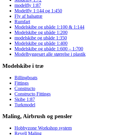
modelfly 1:87
Modelfly 1:144 og 1:450
Fly af balsatræ
Rumfart
Modelskibe og ubåde 1:100 & 1:144
Modelskibe og ubåde 1:200
modelskibe og ubåde 1:350
Modelskibe og ubåde 1:400
Modelskibe og ubåde 1:600 – 1:700
Modelbyggesæt alle størrelse i plastik
Modelskibe i træ
Billingboats
Fittings
Constructo
Constructo Fittings
Skibe 1:87
Turkmodel
Maling, Airbrush og pensler
Hobbyzone Workshop system
Revell Maling