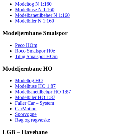
Modeltog N 1:160
Modelhuse N 1:160
Modelbanetilbehør N 1:160
Modelbiler N 1:160
Modeljernbane Smalspor
Peco HOm
Roco Smalspor H0e
Tillig Smalspor HOm
Modeljernbane HO
Modeltog HO
Modelhuse HO 1:87
Modelbanetilbebør HO 1:87
Modelbiler HO 1:87
Faller Car – System
CarMotion
Sporvogne
Røg og røgvæske
LGB – Havebane