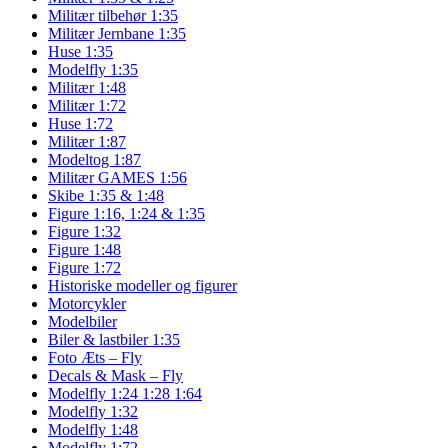
Militær tilbehør 1:35
Militær Jernbane 1:35
Huse 1:35
Modelfly 1:35
Militær 1:48
Militær 1:72
Huse 1:72
Militær 1:87
Modeltog 1:87
Militær GAMES 1:56
Skibe 1:35 & 1:48
Figure 1:16, 1:24 & 1:35
Figure 1:32
Figure 1:48
Figure 1:72
Historiske modeller og figurer
Motorcykler
Modelbiler
Biler & lastbiler 1:35
Foto Æts – Fly
Decals & Mask – Fly
Modelfly 1:24 1:28 1:64
Modelfly 1:32
Modelfly 1:48
Modelfly 1:72