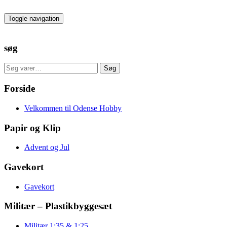
Skip
to
Toggle navigation
the
content
søg
Søg
Søg
efter:
Forside
Velkommen til Odense Hobby
Papir og Klip
Advent og Jul
Gavekort
Gavekort
Militær – Plastikbyggesæt
Militær 1:35 & 1:25