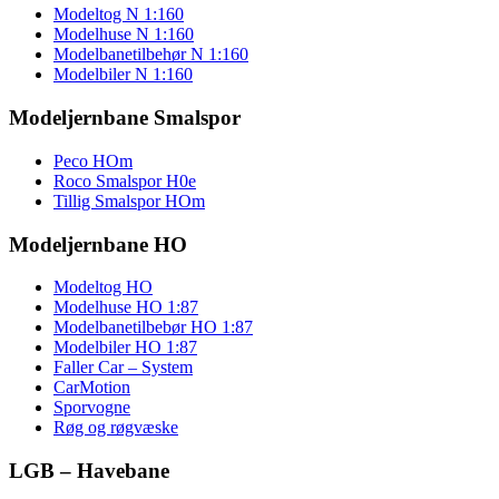
Modeltog N 1:160
Modelhuse N 1:160
Modelbanetilbehør N 1:160
Modelbiler N 1:160
Modeljernbane Smalspor
Peco HOm
Roco Smalspor H0e
Tillig Smalspor HOm
Modeljernbane HO
Modeltog HO
Modelhuse HO 1:87
Modelbanetilbebør HO 1:87
Modelbiler HO 1:87
Faller Car – System
CarMotion
Sporvogne
Røg og røgvæske
LGB – Havebane