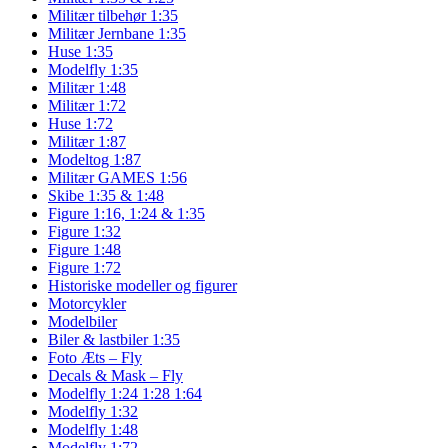
Militær tilbehør 1:35
Militær Jernbane 1:35
Huse 1:35
Modelfly 1:35
Militær 1:48
Militær 1:72
Huse 1:72
Militær 1:87
Modeltog 1:87
Militær GAMES 1:56
Skibe 1:35 & 1:48
Figure 1:16, 1:24 & 1:35
Figure 1:32
Figure 1:48
Figure 1:72
Historiske modeller og figurer
Motorcykler
Modelbiler
Biler & lastbiler 1:35
Foto Æts – Fly
Decals & Mask – Fly
Modelfly 1:24 1:28 1:64
Modelfly 1:32
Modelfly 1:48
Modelfly 1:72