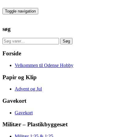
Skip
to
Toggle navigation
the
content
søg
Søg
Søg
efter:
Forside
Velkommen til Odense Hobby
Papir og Klip
Advent og Jul
Gavekort
Gavekort
Militær – Plastikbyggesæt
Militær 1:35 & 1:25