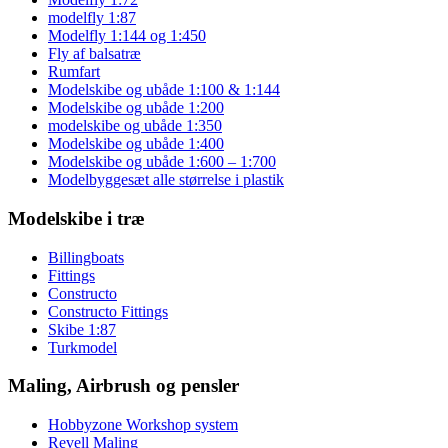
modelfly 1:87
Modelfly 1:144 og 1:450
Fly af balsatræ
Rumfart
Modelskibe og ubåde 1:100 & 1:144
Modelskibe og ubåde 1:200
modelskibe og ubåde 1:350
Modelskibe og ubåde 1:400
Modelskibe og ubåde 1:600 – 1:700
Modelbyggesæt alle størrelse i plastik
Modelskibe i træ
Billingboats
Fittings
Constructo
Constructo Fittings
Skibe 1:87
Turkmodel
Maling, Airbrush og pensler
Hobbyzone Workshop system
Revell Maling