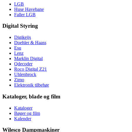
LGB
Huse Havebane
Faller LGB
Digital Styring
Digikeijs
Doehler & Haass
Esu
Lenz
Marklin Digital
Qdecoder
Roco Digital Z21
Uhlenbrock
Zimo
Elektronik tilbehør
Kataloger, blade og film
Kataloger
Bøger og film
Kalender
Wilesco Dampmaskiner