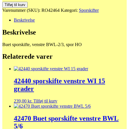
42464
Tilføj til kurv
Buet
Varenummer (SKU):
RO42464
Kategori:
Sporskifter
sporskifte,venstre
BWL-
Beskrivelse
2/3
antal
Beskrivelse
Buet sporskifte, venstre BWL-2/3, spor HO
Relaterede varer
42440 sporskifte venstre WI 15
grader
239,00
kr.
Tilføj til kurv
42470 Buet sporskifte venstre BWL
5/6