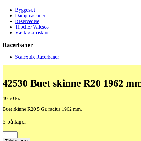
Byggesæt
Dampmaskiner
Reservedele
Tilbehør Wilesco
Værktøj-maskiner
Racerbaner
Scalextrix Racerbaner
42530 Buet skinne R20 1962 m
40,50
kr.
Buet skinne R20 5 Gr. radius 1962 mm.
6 på lager
42530
Buet