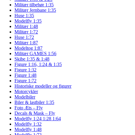
Militær tilbehør 1:35
Militær Jernbane 1:35
Huse 1:35
Modelfly 1:35
Militær 1:48
Militær 1:72
Huse 1:72
Militær 1:87
Modeltog 1:87
Militær GAMES 1:56
Skibe 1:35 & 1:48
Figure 1:16, 1:24 & 1:35
Figure 1:32
Figure 1:48
Figure 1:72
Historiske modeller og figurer
Motorcykler
Modelbiler
Biler & lastbiler 1:35
Foto Æts – Fly
Decals & Mask – Fly
Modelfly 1:24 1:28 1:64
Modelfly 1:32
Modelfly 1:48
Modelfly 1:72