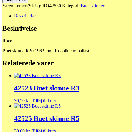
Tilføj til kurv
skinne
Varenummer (SKU):
RO42530
Kategori:
Buet skinner
R20
1962
Beskrivelse
mm
antal
Beskrivelse
Roco
Buet skinne R20 1962 mm.
Rocoline m ballast.
Relaterede varer
42523 Buet skinne R3
36,50
kr.
Tilføj til kurv
42525 Buet skinne R5
38,00
kr.
Tilføj til kurv