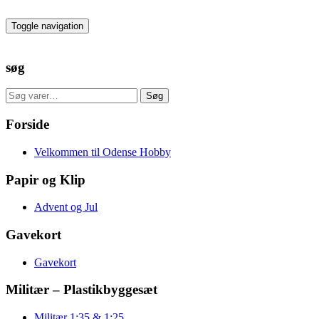
Skip
to
Toggle navigation
the
content
søg
Søg
Søg
efter:
Forside
Velkommen til Odense Hobby
Papir og Klip
Advent og Jul
Gavekort
Gavekort
Militær – Plastikbyggesæt
Militær 1:35 & 1:25