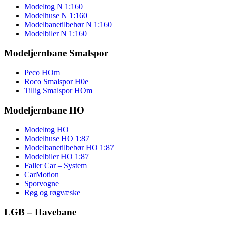
Modeltog N 1:160
Modelhuse N 1:160
Modelbanetilbehør N 1:160
Modelbiler N 1:160
Modeljernbane Smalspor
Peco HOm
Roco Smalspor H0e
Tillig Smalspor HOm
Modeljernbane HO
Modeltog HO
Modelhuse HO 1:87
Modelbanetilbebør HO 1:87
Modelbiler HO 1:87
Faller Car – System
CarMotion
Sporvogne
Røg og røgvæske
LGB – Havebane