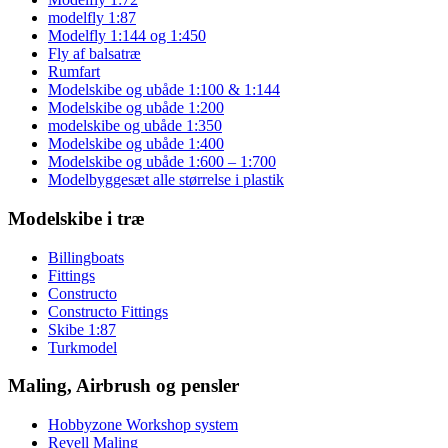
modelfly 1:87
Modelfly 1:144 og 1:450
Fly af balsatræ
Rumfart
Modelskibe og ubåde 1:100 & 1:144
Modelskibe og ubåde 1:200
modelskibe og ubåde 1:350
Modelskibe og ubåde 1:400
Modelskibe og ubåde 1:600 – 1:700
Modelbyggesæt alle størrelse i plastik
Modelskibe i træ
Billingboats
Fittings
Constructo
Constructo Fittings
Skibe 1:87
Turkmodel
Maling, Airbrush og pensler
Hobbyzone Workshop system
Revell Maling