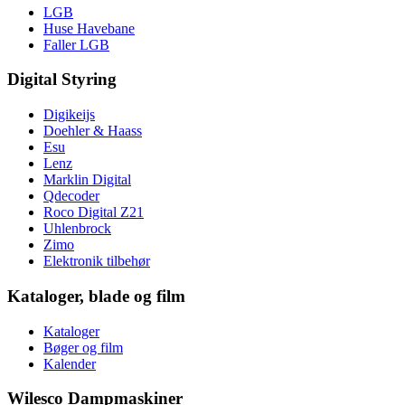
LGB
Huse Havebane
Faller LGB
Digital Styring
Digikeijs
Doehler & Haass
Esu
Lenz
Marklin Digital
Qdecoder
Roco Digital Z21
Uhlenbrock
Zimo
Elektronik tilbehør
Kataloger, blade og film
Kataloger
Bøger og film
Kalender
Wilesco Dampmaskiner