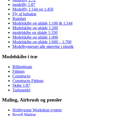
modelfly 1:87
Modelfly 1:144 og 1:450
Fly af balsatræ
Rumfart
Modelskibe og ubåde 1:100 & 1:144
Modelskibe og ubåde 1:200
modelskibe og ubåde 1:350
Modelskibe og ubåde 1:400
Modelskibe og ubåde 1:600 – 1:700
Modelbyggesæt alle størrelse i plastik
Modelskibe i træ
Billingboats
Fittings
Constructo
Constructo Fittings
Skibe 1:87
Turkmodel
Maling, Airbrush og pensler
Hobbyzone Workshop system
Revell Maling