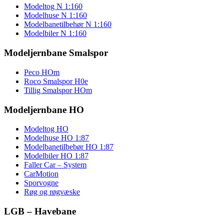
Modeltog N 1:160
Modelhuse N 1:160
Modelbanetilbehør N 1:160
Modelbiler N 1:160
Modeljernbane Smalspor
Peco HOm
Roco Smalspor H0e
Tillig Smalspor HOm
Modeljernbane HO
Modeltog HO
Modelhuse HO 1:87
Modelbanetilbebør HO 1:87
Modelbiler HO 1:87
Faller Car – System
CarMotion
Sporvogne
Røg og røgvæske
LGB – Havebane