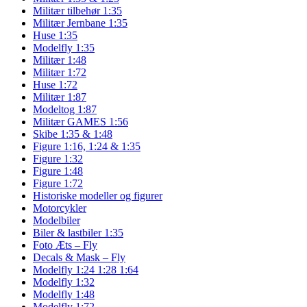
Militær tilbehør 1:35
Militær Jernbane 1:35
Huse 1:35
Modelfly 1:35
Militær 1:48
Militær 1:72
Huse 1:72
Militær 1:87
Modeltog 1:87
Militær GAMES 1:56
Skibe 1:35 & 1:48
Figure 1:16, 1:24 & 1:35
Figure 1:32
Figure 1:48
Figure 1:72
Historiske modeller og figurer
Motorcykler
Modelbiler
Biler & lastbiler 1:35
Foto Æts – Fly
Decals & Mask – Fly
Modelfly 1:24 1:28 1:64
Modelfly 1:32
Modelfly 1:48
Modelfly 1:72