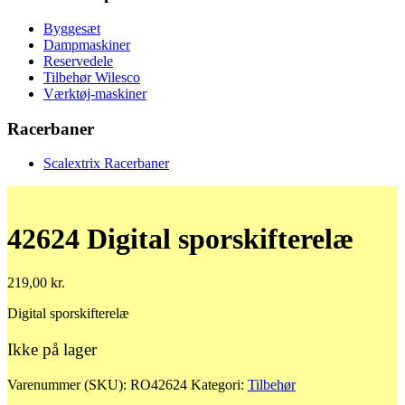
Byggesæt
Dampmaskiner
Reservedele
Tilbehør Wilesco
Værktøj-maskiner
Racerbaner
Scalextrix Racerbaner
42624 Digital sporskifterelæ
219,00
kr.
Digital sporskifterelæ
Ikke på lager
Varenummer (SKU):
RO42624
Kategori:
Tilbehør