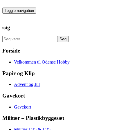
Skip
to
Toggle navigation
the
content
søg
Søg
Søg
efter:
Forside
Velkommen til Odense Hobby
Papir og Klip
Advent og Jul
Gavekort
Gavekort
Militær – Plastikbyggesæt
Militær 1:35 & 1:25